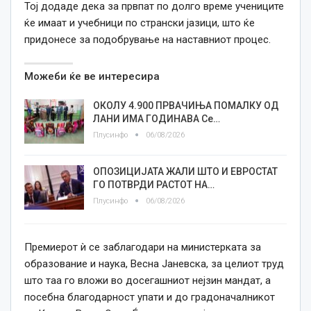
Тој додаде дека за првпат по долго време учениците
ќе имаат и учебници по странски јазици, што ќе
придонесе за подобрување на наставниот процес.
Можеби ќе ве интересира
ОКОЛУ 4.900 ПРВАЧИЊА ПОМАЛКУ ОД
ЛАНИ ИМА ГОДИНАВА Се…
Плусинфо
06/08/2026
ОПОЗИЦИЈАТА ЖАЛИ ШТО И ЕВРОСТАТ
ГО ПОТВРДИ РАСТОТ НА…
Плусинфо
06/08/2026
Премиерот ѝ се заблагодари на министерката за
образование и наука, Весна Јаневска, за целиот труд
што таа го вложи во досегашниот нејзин мандат, а
посебна благодарност упати и до градоначалникот