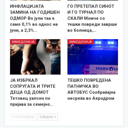
ИНФЛАЦИЈАТА
ГО ПРЕТЕПАЛ СИНОТ
ЗАМИНА НА ГОДИШЕН
И ГО ТУРНАЛ ПО
ОДМОР Во јули таа е
СКАЛИ Момче со
само 0,1% во однос на
тешки повреди заврши
јуни, а 2,3%…
во болница,…
МАКЕДОНИЈА
МАКЕДОНИЈА
ЈА ИЗБРКАЛ
ТЕШКО ПОВРЕДЕНА
СОПРУГАТА И ТРИТЕ
ПАТНИЧКА ВО
ДЕЦА ОД ДОМОТ
АВТОБУС Сообраќајна
Тетовец уапсен по
несреќа во Аеродром
пријава за семејно…
ПРЕТХОДНО
СЛЕДНО