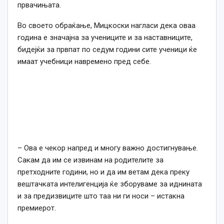
првачињата.
Во своето обраќање, Мицкоски нагласи дека оваа
година е значајна за учениците и за наставниците,
бидејќи за првпат по седум години сите ученици ќе
имаат учебници навремено пред себе.
– Ова е чекор напред и многу важно достигнување.
Сакам да им се извинам на родителите за
претходните години, но и да им ветам дека преку
вештачката интелигенција ќе зборуваме за иднината
и за предизвиците што таа ни ги носи – истакна
премиерот.