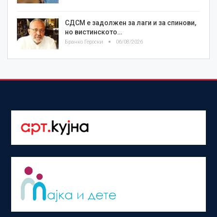
СДСМ е задолжен за лаги и за спинови,
но вистинското…
Бранко Героски
06/08/2026