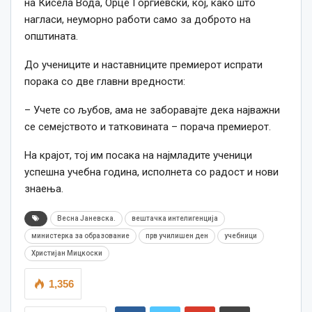
на Кисела Вода, Орце Ѓоргиевски, кој, како што
нагласи, неуморно работи само за доброто на
општината.
До учениците и наставниците премиерот испрати
порака со две главни вредности:
– Учете со љубов, ама не заборавајте дека најважни
се семејството и татковината – порача премиерот.
На крајот, тој им посака на најмладите ученици
успешна учебна година, исполнета со радост и нови
знаења.
Весна Јаневска.
вештачка интелигенција
министерка за образование
прв училишен ден
учебници
Христијан Мицкоски
1,356