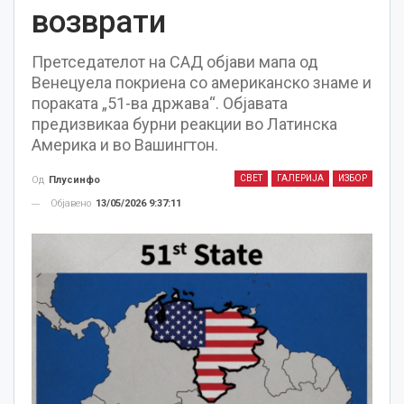
возврати
Претседателот на САД објави мапа од
Венецуела покриена со американско знаме и
пораката „51-ва држава“. Објавата
предизвикаа бурни реакции во Латинска
Америка и во Вашингтон.
СВЕТ
ГАЛЕРИЈА
ИЗБОР
Од
Плусинфо
Објавено
13/05/2026 9:37:11