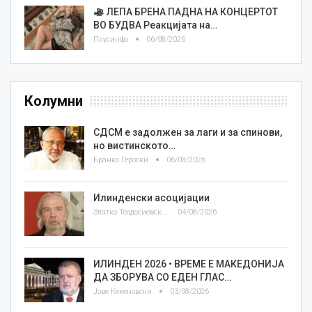
ЛЕПА БРЕНА ПАДНА НА КОНЦЕРТОТ
ВО БУДВА Реакцијата на…
Плусинфо
06/08/2026
Колумни
СДСМ е задолжен за лаги и за спинови,
но вистинското…
Бранко Героски
06/08/2026
Илинденски асоцијации
Златко Теодосиевски
04/08/2026
ИЛИНДЕН 2026 • ВРЕМЕ Е МАКЕДОНИЈА
ДА ЗБОРУВА СО ЕДЕН ГЛАС…
Јове Кекеновски
03/08/2026