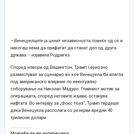
– Венецуелците ја ценат независноста повеќе од сè и
никогаш нема да прифатат да станат дел од друга
држава – изјавила Родригез.
Според извори од Вашингтон, Трамп сериозно
размислувал за сценарио во кое Венецуела би влегла
под американско влијание по евентуално
соборување на Николас Мадуро. Главниот мотив за
операцијата, според неговите изјави, останува
нафтата. Во интервју за „Фокс Њуз“, Трамп тврдеше
дека Венецуела располага со резерви вредни 40
трилиони долари.
Можеби ќе ве интересира