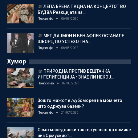
ЛЕПА БРЕНА ПАДНА НА КОНЦЕРТОТ ВО
БУДВА Реакцијата на…
Плусинфо
06/08/2026
МЕТ ДАЈМОН И БЕН АФЛЕК ОСТАНАЛЕ
ШВОРЦ ПО УСПЕХОТ НА…
Плусинфо
06/08/2026
Хумор
ПРИРОДНА ПРОТИВ ВЕШТАЧКА
ИНТЕЛИГЕНЦИЈА • ЗНАЕ ЛИ НЕКОЈ…
Панорама
02/08/2026
Зошто мажот е љубоморен на момчето
што одржува базени?
Плусинфо
21/07/2026
Само македонски танкер успеал да помине
низ Ормускиот…