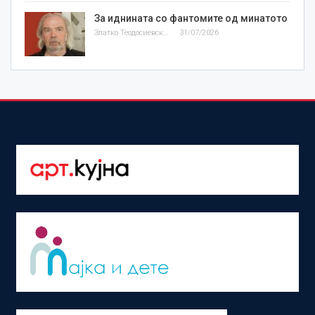
За иднината со фантомите од минатото
Златко Теодосиевски
31/07/2026