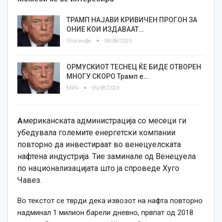
ТРАМП НАЈАВИ КРИВИЧЕН ПРОГОН ЗА
ОНИЕ КОИ ИЗДАВААТ…
Плусинфо
06/08/2026
ОРМУСКИОТ ТЕСНЕЦ ЌЕ БИДЕ ОТВОРЕН
МНОГУ СКОРО Трамп е…
МИА
05/08/2026
мериканската администрација со месеци ги
А
убедувала големите енергетски компании
повторно да инвестираат во венецуелската
нафтена индустрија. Тие заминале од Венецуела
по национализацијата што ја спроведе Хуго
Чавез.
Во текстот се тврди дека извозот на нафта повторно
надминал 1 милион барели дневно, првпат од 2018