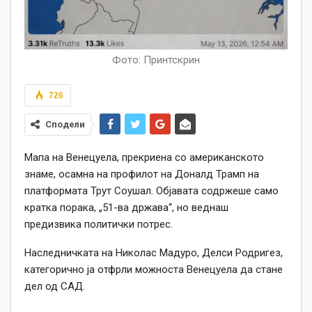
Фото: Принтскрин
726
Сподели
Мапа на Венецуела, прекриена со американското
знаме, осамна на профилот на Доналд Трамп на
платформата Трут Соушал. Објавата содржеше само
кратка порака, „51-ва држава“, но веднаш
предизвика политички потрес.
Наследничката на Николас Мадуро, Делси Родригез,
категорично ја отфрли можноста Венецуела да стане
дел од САД.