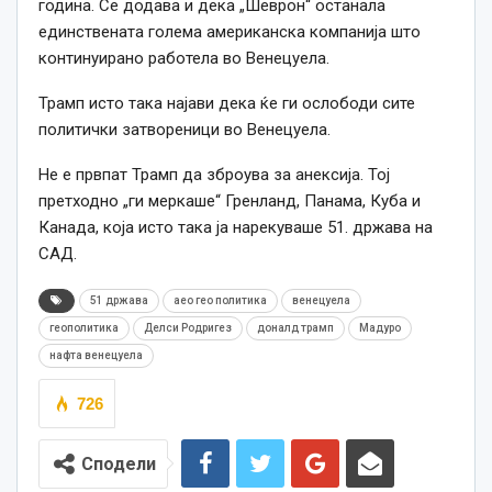
година. Се додава и дека „Шеврон“ останала
единствената голема американска компанија што
континуирано работела во Венецуела.
Трамп исто така најави дека ќе ги ослободи сите
политички затвореници во Венецуела.
Не е првпат Трамп да зброува за анексија. Тој
претходно „ги меркаше“ Гренланд, Панама, Куба и
Канада, која исто така ја нарекуваше 51. држава на
САД.
51 држава
аео гео политика
венецуела
геополитика
Делси Родригез
доналд трамп
Мадуро
нафта венецуела
726
Сподели