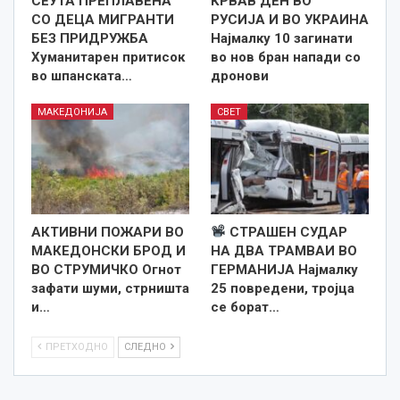
СЕУТА ПРЕПЛАВЕНА
КРВАВ ДЕН ВО
СО ДЕЦА МИГРАНТИ
РУСИЈА И ВО УКРАИНА
БЕЗ ПРИДРУЖБА
Најмалку 10 загинати
Хуманитарен притисок
во нов бран напади со
во шпанската…
дронови
МАКЕДОНИЈА
СВЕТ
АКТИВНИ ПОЖАРИ ВО
СТРАШЕН СУДАР
МАКЕДОНСКИ БРОД И
НА ДВА ТРАМВАИ ВО
ВО СТРУМИЧКО Огнот
ГЕРМАНИЈА Најмалку
зафати шуми, стрништа
25 повредени, тројца
и…
се борат…
ПРЕТХОДНО
СЛЕДНО