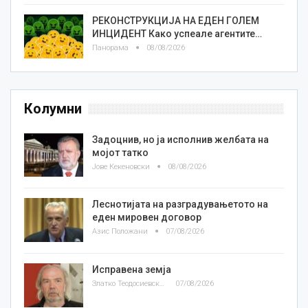
РЕКОНСТРУКЦИЈА НА ЕДЕН ГОЛЕМ
ИНЦИДЕНТ Како успеале агентите…
Панорама
08/08/2026
Колумни
Задоцнив, но ја исполнив желбата на
мојот татко
Јове Кекеновски
08/08/2026
Леснотијата на разградувањетото на
еден мировен договор
Азис Положани
07/08/2026
Исправена земја
Златко Теодосиевски
07/08/2026