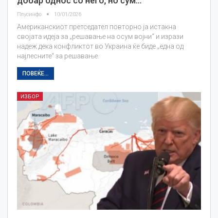
добар однос со него, но сум…
Плусинфо
10/01/2026
Американскиот претседател повторно ја истакна
својата идеја за „решавање на осум војни“ и изрази
надеж дека конфликтот во Украина ќе биде „една од
најлесните“ за решавање.
ПОВЕЌЕ...
ИЗБОР