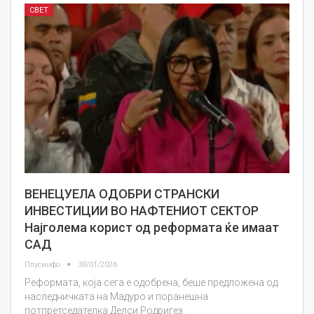
СВЕТ
ВЕНЕЦУЕЛА ОДОБРИ СТРАНСКИ
ИНВЕСТИЦИИ ВО НАФТЕНИОТ СЕКТОР
Најголема корист од реформата ќе имаат
САД
Плусинфо
30/01/2026
Реформата, која сега е одобрена, беше предложена од
наследничката на Мадуро и поранешна
потпретседателка Делси Родригез.