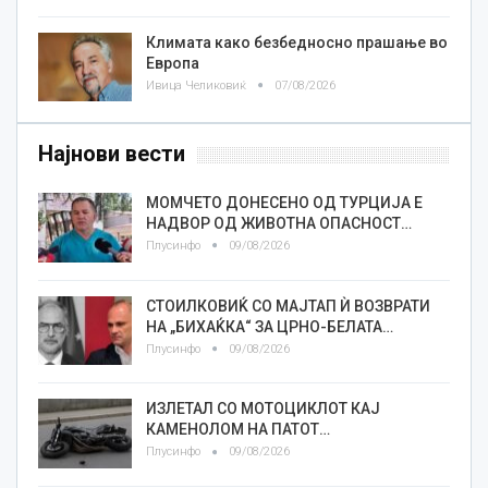
Климата како безбедносно прашање во
Европа
Ивица Челиковиќ
07/08/2026
Најнови вести
МОМЧЕТО ДОНЕСЕНО ОД ТУРЦИЈА Е
НАДВОР ОД ЖИВОТНА ОПАСНОСТ…
Плусинфо
09/08/2026
СТОИЛКОВИЌ СО МАЈТАП Ѝ ВОЗВРАТИ
НА „БИХАЌКА“ ЗА ЦРНО-БЕЛАТА…
Плусинфо
09/08/2026
ИЗЛЕТАЛ СО МОТОЦИКЛОТ КАЈ
КАМЕНОЛОМ НА ПАТОТ…
Плусинфо
09/08/2026