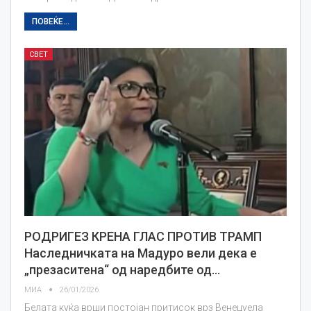
ПОВЕЌЕ...
СВЕТ
РОДРИГЕЗ КРЕНА ГЛАС ПРОТИВ ТРАМП
Наследничката на Мадуро вели дека е
„презаситена“ од наредбите од…
МИА
26/01/2026
Белата куќа врши постојан притисок врз Венецуела