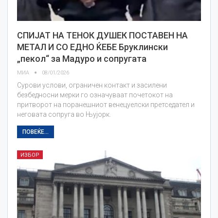
СПИЈАТ НА ТЕНОК ДУШЕК ПОСТАВЕН НА
МЕТАЛ И СО ЕДНО ЌЕБЕ Бруклински
„пекол“ за Мадуро и сопругата
МИА
08/01/2026
Сурови услови, ограничен контакт и засилени
безбедносни мерки го означуваат почетокот на
притворот на поранешниот венецуелски претседател и
неговата сопруга во Њујорк.
ПОВЕЌЕ...
ИЗБОР