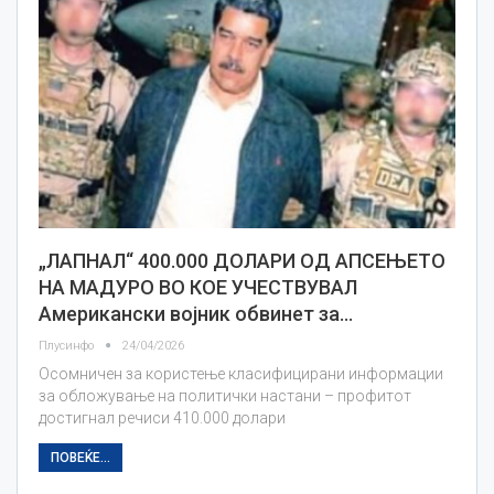
„ЛАПНАЛ“ 400.000 ДОЛАРИ ОД АПСЕЊЕТО
НА МАДУРО ВО КОЕ УЧЕСТВУВАЛ
Американски војник обвинет за…
Плусинфо
24/04/2026
Осомничен за користење класифицирани информации
за обложување на политички настани – профитот
достигнал речиси 410.000 долари
ПОВЕЌЕ...