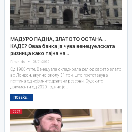
МАДУРО ПАДНА, ЗЛАТОТО ОСТАНА…
КАДЕ? Оваа банка ја чува венецуелската
ризница како тајна на…
Плусинфо
08/01/2026
Од 1980-тите, Венецуела складирала дел од своето злато
во Лондон, вкупно околу 31 тон, што претставува
петтина од нејзините девизни резерви. Судските
документи од 2020 година ја…
ПОВЕЌЕ...
СВЕТ