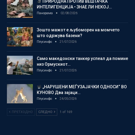
ПРИРОДНА ПРОТИВ ВЕШТАЧКА
ИНТЕЛИГЕНЦИЈА • ЗНАЕ ЛИ НЕКОЈ…
Панорама
02/08/2026
Зошто мажот е љубоморен на момчето
што одржува базени?
Плусинфо
21/07/2026
Само македонски танкер успеал да помине
низ Ормускиот…
Плусинфо
21/07/2026
„НАРУШЕНИ МЕЃУЗАЈАЧКИ ОДНОСИ“ ВО
КУНОВО Два зајаци…
Плусинфо
24/05/2026
ПРЕТХОДНО
СЛЕДНО
1 of 169