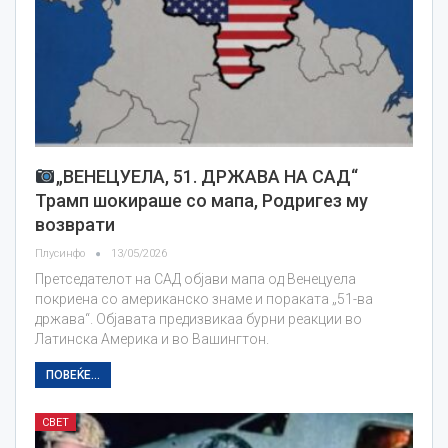
„ВЕНЕЦУЕЛА, 51. ДРЖАВА НА САД“
Трамп шокираше со мапа, Родригез му
возврати
Плусинфо
13/05/2026
Претседателот на САД објави мапа од Венецуела
покриена со американско знаме и пораката „51-ва
држава“. Објавата предизвикаа бурни реакции во
Латинска Америка и во Вашингтон.
ПОВЕЌЕ...
СВЕТ