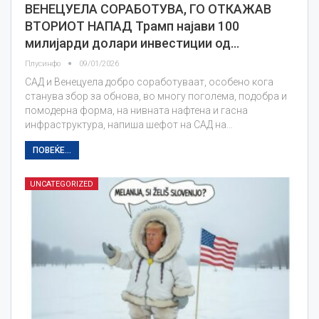
ВЕНЕЦУЕЛА СОРАБОТУВА, ГО ОТКАЖАВ
ВТОРИОТ НАПАД Трамп најави 100
милијарди долари инвестиции од…
Плусинфо
09/01/2026
САД и Венецуела добро соработуваат, особено кога
станува збор за обнова, во многу поголема, подобра и
помодерна форма, на нивната нафтена и гасна
инфраструктура, напиша шефот на САД на…
ПОВЕЌЕ...
UNCATEGORIZED