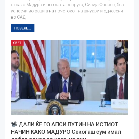
откако Мадуро и неговата сопруга, Силија Флорес, беа
уапсени во рација на почетокот на јануари и однесени
во САД.
ПОВЕЌЕ...
СВЕТ
ДАЛИ ЌЕ ГО АПСИ ПУТИН НА ИСТИОТ
НАЧИН КАКО МАДУРО Секогаш сум имал