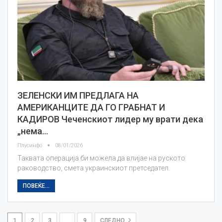
ЗЕЛЕНСКИ ИМ ПРЕДЛАГА НА
АМЕРИКАНЦИТЕ ДА ГО ГРАБНАТ И
КАДИРОВ Чеченскиот лидер му врати дека
„нема…
Плусинфо
08/01/2026
Таквата операција би можела да влијае на руското
раководство, смета украинскиот претседател.
ПОВЕЌЕ...
1
2
3
…
9
СЛЕДНО