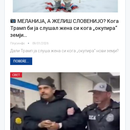
МЕЛАНИЈА, А ЖЕЛИШ СЛОВЕНИЈО? Кога
Трамп би ја слушал жена си кога „окупира“
земји…
Плусинфо
09/01/2026
Дали Трамп ја слуша жена си кога „окупира“ нови земји?
ПОВЕЌЕ...
СВЕТ