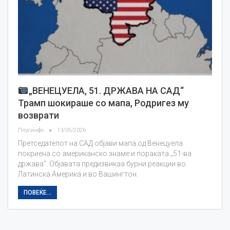
„ВЕНЕЦУЕЛА, 51. ДРЖАВА НА САД“
Трамп шокираше со мапа, Родригез му
возврати
Плусинфо
13/05/2026
Претседателот на САД објави мапа од Венецуела
покриена со американско знаме и пораката „51-ва
држава“. Објавата предизвикаа бурни реакции во
Латинска Америка и во Вашингтон.
ПОВЕЌЕ...