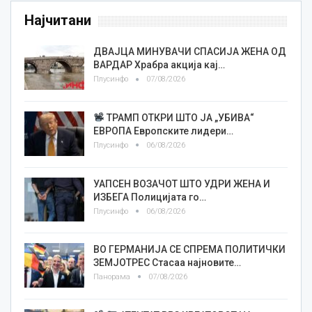
Најчитани
ДВАЈЦА МИНУВАЧИ СПАСИЈА ЖЕНА ОД
ВАРДАР Храбра акција кај…
Плусинфо
07/08/2026
ТРАМП ОТКРИ ШТО ЈА „УБИВА“
ЕВРОПА Европските лидери…
Плусинфо
06/08/2026
УАПСЕН ВОЗАЧОТ ШТО УДРИ ЖЕНА И
ИЗБЕГА Полицијата го…
Плусинфо
06/08/2026
ВО ГЕРМАНИЈА СЕ СПРЕМА ПОЛИТИЧКИ
ЗЕМЈОТРЕС Стасаа најновите…
Панорама
07/08/2026