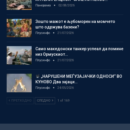
Панорама
02/08/2026
Зошто мажот е љубоморен на момчето
што одржува базени?
Плусинфо
21/07/2026
Само македонски танкер успеал да помине
низ Ормускиот…
Плусинфо
21/07/2026
„НАРУШЕНИ МЕЃУЗАЈАЧКИ ОДНОСИ“ ВО
КУНОВО Два зајаци…
Плусинфо
24/05/2026
ПРЕТХОДНО
СЛЕДНО
1 of 169