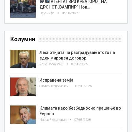
АТЕНТАТ ВРЗ КРЕАТОРОТ НА
ДРОНОТ „ВАМПИР“ Нов…
Плусинфо
06/08/2026
Колумни
Леснотијата на разградувањетото на
еден мировен договор
Азис Положани
07/08/2026
Исправена земја
Златко Теодосиевски
07/08/2026
Климата како безбедносно прашање во
Европа
Ивица Челиковиќ
07/08/2026