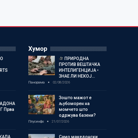
Хумор
ГО
ПРИРОДНА
ПРОТИВ ВЕШТАЧКА
ORTS
ИНТЕЛИГЕНЦИЈА •
ЗНАЕ ЛИ НЕКОЈ…
Панорама
02/08/2026
Зошто мажот е
МАДОНА
љубоморен на
Г Прва
момчето што
одржува базени?
Плусинфо
21/07/2026
КАЛА
Само македонски