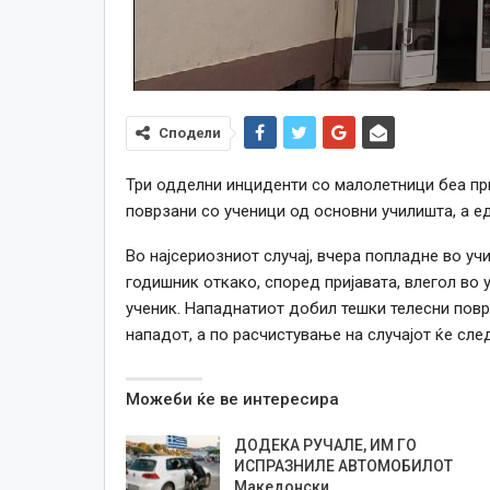
Сподели
Три одделни инциденти со малолетници беа при
поврзани со ученици од основни училишта, а е
Во најсериозниот случај, вчера попладне во уч
годишник откако, според пријавата, влегол во
ученик. Нападнатиот добил тешки телесни повр
нападот, а по расчистување на случајот ќе след
Можеби ќе ве интересира
ДОДЕКА РУЧАЛЕ, ИМ ГО
ИСПРАЗНИЛЕ АВТОМОБИЛОТ
Македонски…