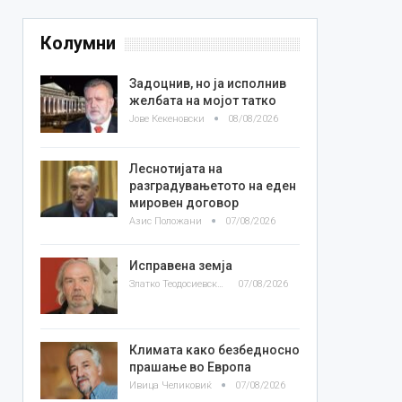
Колумни
Задоцнив, но ја исполнив
желбата на мојот татко
Јове Кекеновски
08/08/2026
Леснотијата на
разградувањетото на еден
мировен договор
Азис Положани
07/08/2026
Исправена земја
Златко Теодосиевски
07/08/2026
Климата како безбедносно
прашање во Европа
Ивица Челиковиќ
07/08/2026