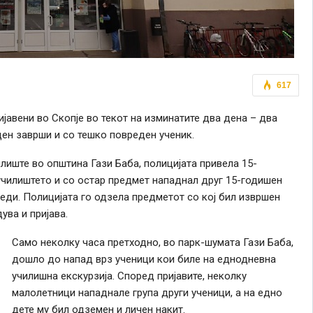
617
јавени во Скопје во текот на изминатите два дена – два
ден заврши и со тешко повреден ученик.
илиште во општина Гази Баба, полицијата привела 15-
 училиштето и со остар предмет нападнал друг 15-годишен
еди. Полицијата го одзела предметот со кој бил извршен
ува и пријава.
Само неколку часа претходно, во парк-шумата Гази Баба,
дошло до напад врз ученици кои биле на еднодневна
училишна екскурзија. Според пријавите, неколку
малолетници нападнале група други ученици, а на едно
дете му бил одземен и личен накит.