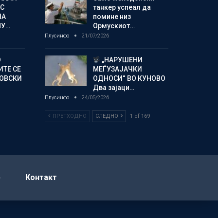
С
танкер успеал да
ЛА
помине низ
МУ…
Ормускиот…
Плусинфо
21/07/2026
О
„НАРУШЕНИ
ИТЕ СЕ
МЕЃУЗАЈАЧКИ
НОВСКИ
ОДНОСИ“ ВО КУНОВО
Два зајаци…
Плусинфо
24/05/2026
ПРЕТХОДНО
СЛЕДНО
1 of 169
р
Контакт