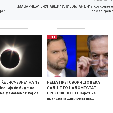
„МАЏАРИЦА“, „ЧУПАВЦИ“ ИЛИ „ОБЛАНДИ“? Кој колач е
ја?
помал грев?
СВЕТ
ЌЕ „ИСЧЕЗНЕ“ НА 12
НЕМА ПРЕГОВОРИ ДОДЕКА
панија ќе биде во
САД НЕ ГО НАДОМЕСТАТ
 на феноменот кој се…
ПРЕКРШЕНОТО Шефот на
иранската дипломатија…