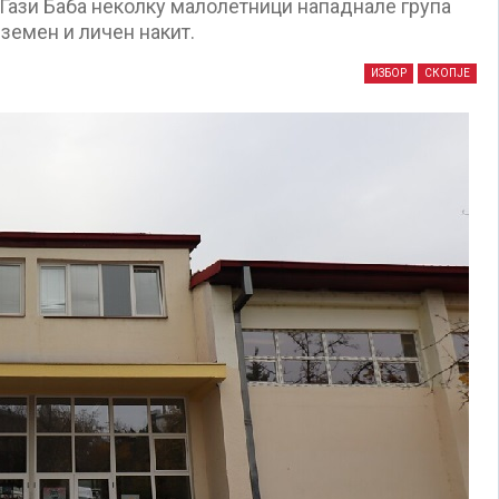
 Гази Баба неколку малолетници нападнале група
дземен и личен накит.
ИЗБОР
СКОПЈЕ