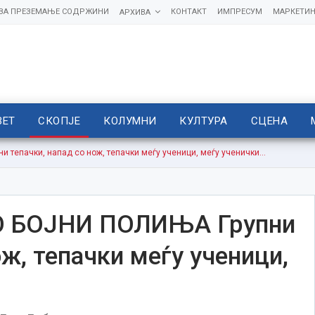
 ЗА ПРЕЗЕМАЊЕ СОДРЖИНИ
КОНТАКТ
ИМПРЕСУМ
МАРКЕТИН
АРХИВА
ВЕТ
СКОПЈЕ
КОЛУМНИ
КУЛТУРА
СЦЕНА
епачки, напад со нож, тепачки меѓу ученици, меѓу ученички…
 БОЈНИ ПОЛИЊА Групни
ож, тепачки меѓу ученици,