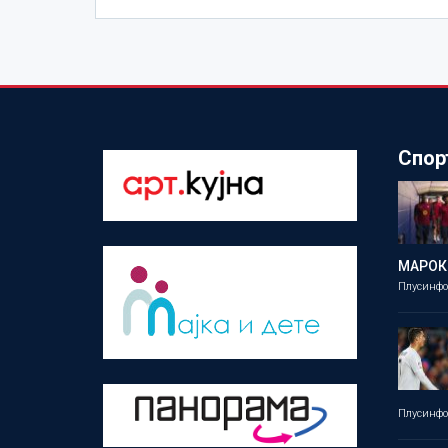
Спор
МАРОК
Плусинф
Плусинф