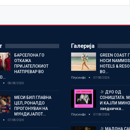
т
Галерија
БАРСЕЛОНА ГО
GREEN COAST 
ОТКАЖА
НОСИ NAMMOS
ПРИЈАТЕЛСКИОТ
HOTELS & RES
НАТПРЕВАР ВО
ВО…
О…
Плусинфо
07/08/2026
о
08/08/2026
ДУО ОД
МЕСИ БИЛ ГЛАВНА
СОНИШТАТА: 
ЦЕЛ, РОНАЛДО
И КАЈЛИ МИНО
ПРОГОНУВАН НА
заедничка…
МУНДИЈАЛОТ…
Плусинфо
07/08/2026
о
07/08/2026
МАДОНА СА