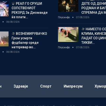
РЕАЛ ГО СРУШИ
ДЕТЕ ОД ДЕНИ
СОПСТВЕНИОТ
РОДМАН И БИ
РЕКОРД За Диоманде
СПРЕМНА ДА 
ќе плати…
Плусинфо
07/08/2026
о
06/08/2026
НАМЕСТО С
ВОЗНЕМИРУВАЧКО
КЛИМА, КИНЕЗ
Гром усмрти
ЛАДАТ СО ЏИ
фудбалер среде
ТИКВИ…
натпревар во…
Плусинфо
07/08/2026
о
06/08/2026
н
Здравје
Спорт
Импресум
Хумо