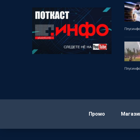
Плусинф
Плусинф
Промо
Магази