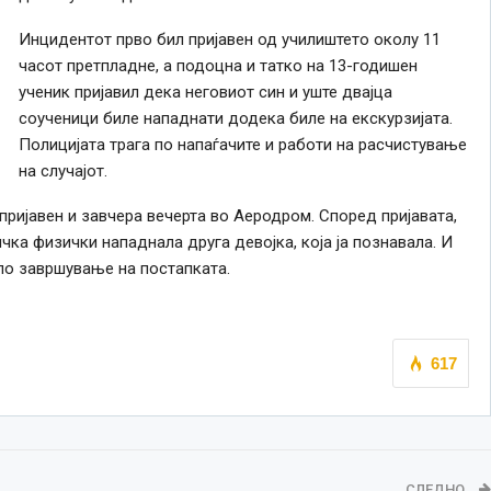
Инцидентот прво бил пријавен од училиштето околу 11
часот претпладне, а подоцна и татко на 13-годишен
ученик пријавил дека неговиот син и уште двајца
соученици биле нападнати додека биле на екскурзијата.
Полицијата трага по напаѓачите и работи на расчистување
на случајот.
пријавен и завчера вечерта во Аеродром. Според пријавата,
чка физички нападнала друга девојка, која ја познавала. И
 по завршување на постапката.
617
СЛЕДНО