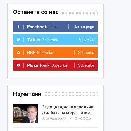
Останете со нас
Facebook
Likes
Like our page
Twitter
Followers
Follow Us
RSS
Subscribe
Subscribe
Plusinfomk
Subscribe
Subscribe
Најчитани
Задоцнив, но ја исполнив
желбата на мојот татко
Јове Кекеновски
08/08/2026