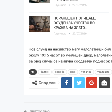
Плусинфо
29/07/2026
ПОРАНЕШЕН ПОЛИЦАЕЦ
ОСУДЕН ЗА УЧЕСТВО ВО
КРАЖБА НА ЗЛАТО…
Плусинфо
29/07/2026
Нов случај на насилство меѓу малолетници бил 
околу 19:15 часот во училишен двор, малолетни
за овој случај се најавува соодветен поднесок
билтен
кражба
нож
тепачки
училишта
Сподели
ПРЕТХОДНО