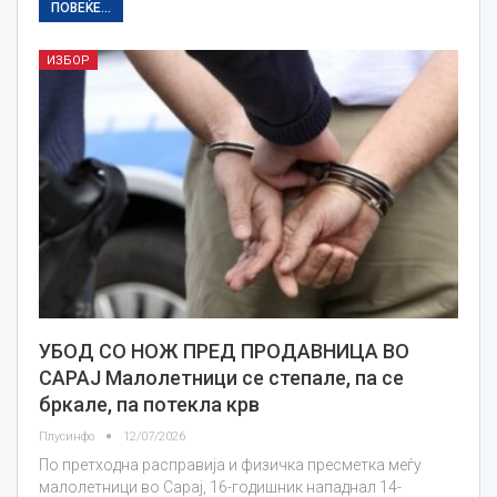
ПОВЕЌЕ...
ИЗБОР
УБОД СО НОЖ ПРЕД ПРОДАВНИЦА ВО
САРАЈ Малолетници се степале, па се
бркале, па потекла крв
Плусинфо
12/07/2026
По претходна расправија и физичка пресметка меѓу
малолетници во Сарај, 16-годишник нападнал 14-