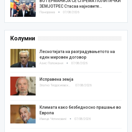
ВО ГЕРМАНИЈА СЕ СПРЕМА ПОЛИТИЧКИ
ЗЕМЈОТРЕС Стасаа најновите…
Панорама
07/08/2026
Колумни
Леснотијата на разградувањетото на
еден мировен договор
Азис Положани
07/08/2026
Исправена земја
Златко Теодосиевски
07/08/2026
Климата како безбедносно прашање во
Европа
Ивица Челиковиќ
07/08/2026