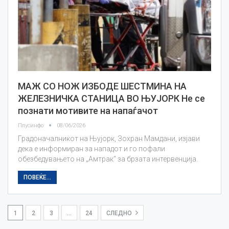
МАЖ СО НОЖ ИЗБОДЕ ШЕСТМИНА НА
ЖЕЛЕЗНИЧКА СТАНИЦА ВО ЊУЈОРК Не се
познати мотивите на напаѓачот
Плусинфо
08/06/2026
Градоначалникот на Њујорк, Зохран Мамдани, изјави
дека е информиран за нападот и го пофали
обезбедувањето на „Амтрак“ за брзата интервенција.
ПОВЕЌЕ...
1
2
3
…
24
СЛЕДНО