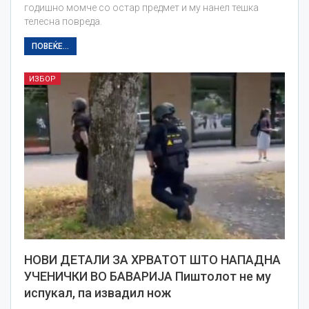
годишно момче со остар предмет и му нанел тешка
телесна повреда.
ПОВЕЌЕ...
ИЗБОР
НОВИ ДЕТАЛИ ЗА ХРВАТОТ ШТО НАПАДНА
УЧЕНИЧКИ ВО БАВАРИЈА Пиштолот не му
испукал, па извадил нож