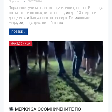
Плусинфо
09/07/2026
Поранешен ученик влегол во училишен двор во Баварија
со пиштол и со нож, тешко повредил две 13-годишни
девојчиња и бил уапсен по нападот. Германските
медиуми јавија дека се работи за…
ПОВЕЌЕ...
МАКЕДОНИЈА
МЕРКИ ЗА ОСОМНИЧЕНИТЕ ПО