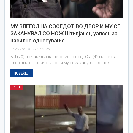
МУ ВЛЕГОЛ НА СОСЕДОТ ВО ДВОР И МУ СЕ
ЗАКАНУВАЛ СО НОЖ Штипјанец уапсен за
насилно однесување
Плусинфо
22/06/2026
Б.Ј.(20) пријавил дека неговиот сосед С.Д.(42) вечерта
влегол во неговиот двор и му се заканувал со нож.
ПОВЕЌЕ...
СВЕТ