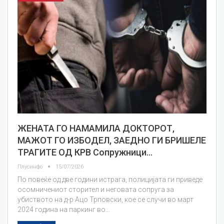
ЖЕНАТА ГО НАМАМИЛА ДОКТОРОТ,
МАЖОТ ГО ИЗБОДЕЛ, ЗАЕДНО ГИ БРИШЕЛЕ
ТРАГИТЕ ОД КРВ Сопружници…
Плусинфо
15/07/2026
По повеќе од две години истрага, полицијата ги приведе
осомничениот сторител и неговата сопруга за
убиството на д-р Ацо Трповски, кое се случи во март
2024 година на паркинг во…