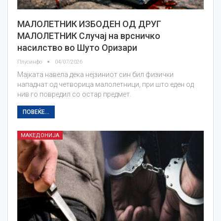
МАЛОЛЕТНИК ИЗБОДЕН ОД ДРУГ
МАЛОЛЕТНИК Случај на врсничко
насилство во Шуто Оризари
Плусинфо
04/07/2026
Мајката навела дека нејзиниот син бил физички
нападнат од четворица малолетници, при што еден од
нив го повредил со остар предмет.
ПОВЕЌЕ...
МАКЕДОНИЈА