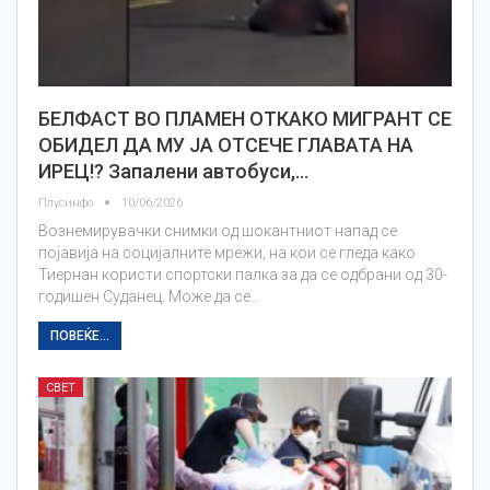
БЕЛФАСТ ВО ПЛАМЕН ОТКАКО МИГРАНТ СЕ
ОБИДЕЛ ДА МУ ЈА ОТСЕЧЕ ГЛАВАТА НА
ИРЕЦ!? Запалени автобуси,…
Плусинфо
10/06/2026
Вознемирувачки снимки од шокантниот напад се
појавија на социјалните мрежи, на кои се гледа како
Тиернан користи спортски палка за да се одбрани од 30-
годишен Суданец. Може да се…
ПОВЕЌЕ...
СВЕТ