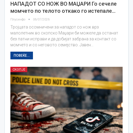
НАПАДОТ СО НОЖ ВО МАЏАРИ Го сечеле
момчето по телото откако го истепале…
Плусинфо
06/07/2026
Тројцата осомничени за нападот со нож врз
малолетник во скопско Маџари би можеле да останат
без патни исправи и да добијат забрана за контакт со
момчето и со неговото семејство. Јавен…
ПОВЕЌЕ...
СКОПЈЕ