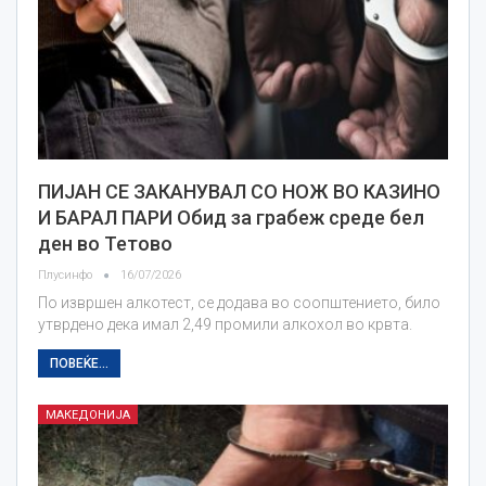
ПИЈАН СЕ ЗАКАНУВАЛ СО НОЖ ВО КАЗИНО
И БАРАЛ ПАРИ Обид за грабеж среде бел
ден во Тетово
Плусинфо
16/07/2026
По извршен алкотест, се додава во соопштението, било
утврдено дека имал 2,49 промили алкохол во крвта.
ПОВЕЌЕ...
МАКЕДОНИЈА