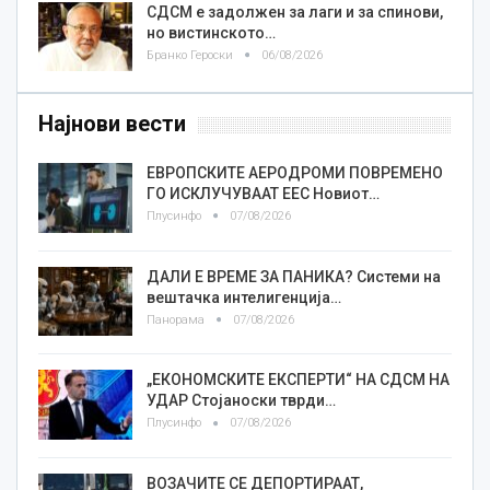
СДСМ е задолжен за лаги и за спинови,
но вистинското…
Бранко Героски
06/08/2026
Најнови вести
ЕВРОПСКИТЕ АЕРОДРОМИ ПОВРЕМЕНО
ГО ИСКЛУЧУВААТ ЕЕС Новиот…
Плусинфо
07/08/2026
ДАЛИ Е ВРЕМЕ ЗА ПАНИКА? Системи на
вештачка интелигенција…
Панорама
07/08/2026
„ЕКОНОМСКИТЕ ЕКСПЕРТИ“ НА СДСМ НА
УДАР Стојаноски тврди…
Плусинфо
07/08/2026
ВОЗАЧИТЕ СЕ ДЕПОРТИРААТ,