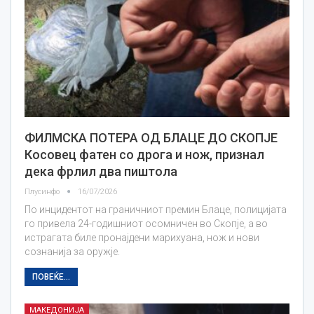
ФИЛМСКА ПОТЕРА ОД БЛАЦЕ ДО СКОПЈЕ
Косовец фатен со дрога и нож, признал
дека фрлил два пиштола
Плусинфо
16/07/2026
По инцидентот на граничниот премин Блаце, полицијата
го привела 24-годишниот осомничен во Скопје, а во
истрагата биле пронајдени марихуана, нож и нови
сознанија за оружје.
ПОВЕЌЕ...
МАКЕДОНИЈА