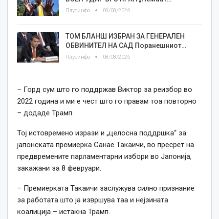
Плусинфо
09/08/2026
ТОМ БЛАНШ ИЗБРАН ЗА ГЕНЕРАЛЕН
ОБВИНИТЕЛ НА САД Поранешниот…
Плусинфо
08/08/2026
– Горд сум што го поддржав Виктор за реизбор во
2022 година и ми е чест што го правам тоа повторно
– додаде Трамп.
Тој истовремено изрази и „целосна поддршка“ за
јапонската премиерка Санае Такаичи, во пресрет на
предвремените парламентарни избори во Јапонија,
закажани за 8 февруари.
– Премиерката Такаичи заслужува силно признание
за работата што ја извршува таа и нејзината
коалиција – истакна Трамп.