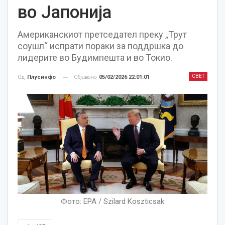
во Јапонија
Американскиот претседател преку „Трут
соушл“ испрати пораки за поддршка до
лидерите во Будимпешта и во Токио.
СВЕТ
Објавено
05/02/2026 22:01:01
Од
Плусинфо
Фото: EPA / Szilard Koszticsak