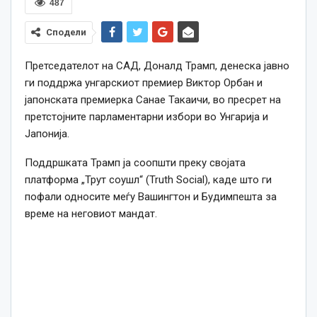
487
Сподели
Претседателот на САД, Доналд Трамп, денеска јавно
ги поддржа унгарскиот премиер Виктор Орбан и
јапонската премиерка Санае Такаичи, во пресрет на
претстојните парламентарни избори во Унгарија и
Јапонија.
Поддршката Трамп ја соопшти преку својата
платформа „Трут соушл“ (Truth Social), каде што ги
пофали односите меѓу Вашингтон и Будимпешта за
време на неговиот мандат.