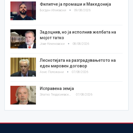
Филипче ја промаши и Македонија
Богдан Илиевски
09/08/2026
Задоцнив, но ја исполнив желбата на
мојот татко
Јове Кекеновски
08/08/2026
Леснотијата на разградувањетото на
еден мировен договор
Азис Положани
07/08/2026
Исправена земја
Златко Теодосиевски
07/08/2026