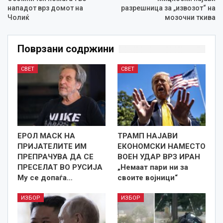
нападот врз домот на
разрешница за „извозот“ на
Чолиќ
мозочни ткива
Поврзани содржини
СВЕТ
СВЕТ
ЕРОЛ МАСК НА
ТРАМП НАЈАВИ
ПРИЈАТЕЛИТЕ ИМ
ЕКОНОМСКИ НАМЕСТО
ПРЕПРАЧУВА ДА СЕ
ВОЕН УДАР ВРЗ ИРАН
ПРЕСЕЛАТ ВО РУСИЈА
„Немаат пари ни за
Му се допаѓа…
своите војници“
ИЗБОР
ИЗБОР