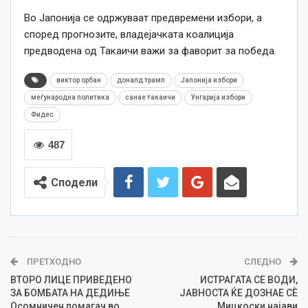
Во Јапонија се одржуваат предвремени избори, а
според прогнозите, владејачката коалиција
предводена од Такаичи важи за фаворит за победа.
виктор орбан
доналд трамп
Јапонија избори
меѓународна политика
санае такаичи
Унгарија избори
Фидес
487
Сподели
ПРЕТХОДНО
СЛЕДНО
ВТОРО ЛИЦЕ ПРИВЕДЕНО
ИСТРАГАТА СЕ ВОДИ,
ЗА БОМБАТА НА ДЕДИЊЕ
ЈАВНОСТА ЌЕ ДОЗНАЕ СÈ
Осомничен помагач во
Мицкоски најави