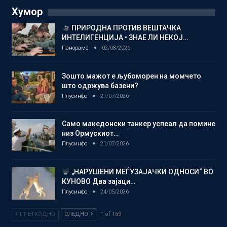
Хумор
ПРИРОДНА ПРОТИВ ВЕШТАЧКА
ИНТЕЛИГЕНЦИЈА • ЗНАЕ ЛИ НЕКОЈ…
Панорама
02/08/2026
Зошто мажот е љубоморен на момчето
што одржува базени?
Плусинфо
21/07/2026
Само македонски танкер успеал да помине
низ Ормускиот…
Плусинфо
21/07/2026
„НАРУШЕНИ МЕЃУЗАЈАЧКИ ОДНОСИ“ ВО
КУНОВО Два зајаци…
Плусинфо
24/05/2026
ПРЕТХОДНО
СЛЕДНО
1 of 169