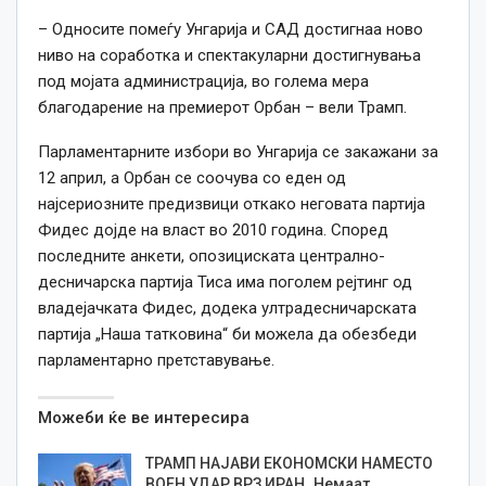
– Односите помеѓу Унгарија и САД достигнаа ново
ниво на соработка и спектакуларни достигнувања
под мојата администрација, во голема мера
благодарение на премиерот Орбан – вели Трамп.
Парламентарните избори во Унгарија се закажани за
12 април, а Орбан се соочува со еден од
најсериозните предизвици откако неговата партија
Фидес дојде на власт во 2010 година. Според
последните анкети, опозициската централно-
десничарска партија Тиса има поголем рејтинг од
владејачката Фидес, додека ултрадесничарската
партија „Наша татковина“ би можела да обезбеди
парламентарно претставување.
Можеби ќе ве интересира
ТРАМП НАЈАВИ ЕКОНОМСКИ НАМЕСТО
ВОЕН УДАР ВРЗ ИРАН „Немаат…