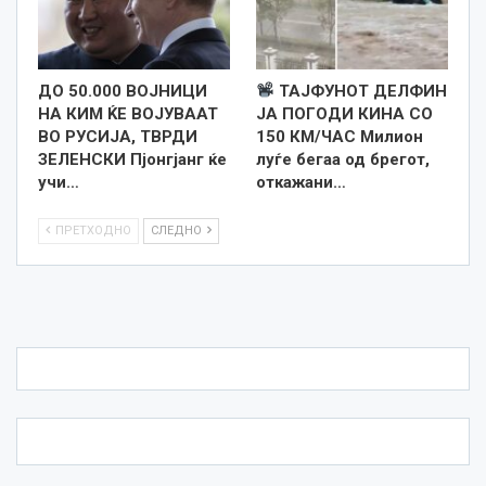
ДО 50.000 ВОЈНИЦИ
ТАЈФУНОТ ДЕЛФИН
НА КИМ ЌЕ ВОЈУВААТ
JA ПОГОДИ КИНА СО
ВО РУСИЈА, ТВРДИ
150 КМ/ЧАС Милион
ЗЕЛЕНСКИ Пјонгјанг ќе
луѓе бегаа од брегот,
учи…
откажани…
ПРЕТХОДНО
СЛЕДНО