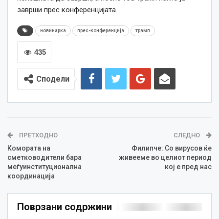
заврши прес конференцијата.
новинарка
прес-конференција
трамп
435
Сподели
ПРЕТХОДНО
СЛЕДНО
Комората на
Филипче: Со вирусов ќе
сметководители бара
живееме во целиот период
меѓуинституционална
кој е пред нас
координација
Поврзани содржини