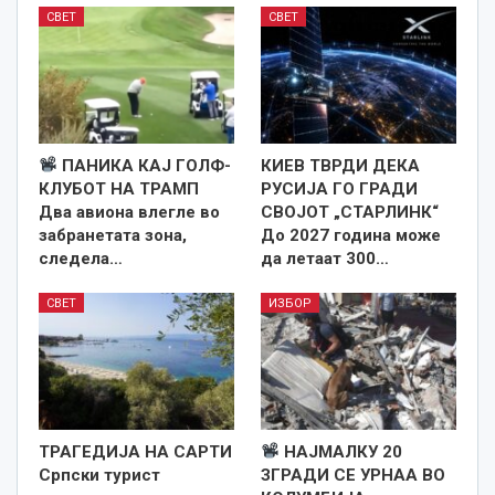
СВЕТ
СВЕТ
ПАНИКА КАЈ ГОЛФ-
КИЕВ ТВРДИ ДЕКА
КЛУБОТ НА ТРАМП
РУСИЈА ГО ГРАДИ
Два авиона влегле во
СВОЈОТ „СТАРЛИНК“
забранетата зона,
До 2027 година може
следела…
да летаат 300…
СВЕТ
ИЗБОР
ТРАГЕДИЈА НА САРТИ
НАЈМАЛКУ 20
Српски турист
ЗГРАДИ СЕ УРНАА ВО