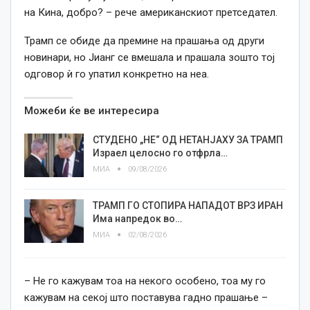
на Кина, добро? – рече американскиот претседател.
Трамп се обиде да премине на прашања од други
новинари, но Јианг се вмешала и прашала зошто тој
одговор ѝ го упатил конкретно на неа.
Можеби ќе ве интересира
СТУДЕНО „НЕ“ ОД НЕТАНЈАХУ ЗА ТРАМП
Израел целосно го отфрла…
МИА
09/08/2026
ТРАМП ГО СТОПИРА НАПАДОТ ВРЗ ИРАН
Има напредок во…
МИА
02/08/2026
– Не го кажувам тоа на некого особено, тоа му го
кажувам на секој што поставува гадно прашање –