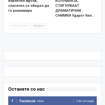
извлечен мртов,
КОЛУМБИЈА,
спасител се обидел да
СТИГНУВААТ
го реанимира
ДРАМАТИЧНИ
СНИМКИ Ударот бил…
ПРЕТХОДНО
СЛЕДНО
Останете со нас
Facebook
Likes
Like our page