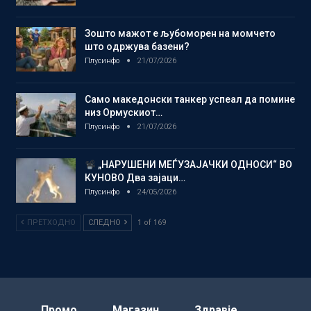
Зошто мажот е љубоморен на момчето
што одржува базени?
Плусинфо
21/07/2026
Само македонски танкер успеал да помине
низ Ормускиот…
Плусинфо
21/07/2026
„НАРУШЕНИ МЕЃУЗАЈАЧКИ ОДНОСИ“ ВО
КУНОВО Два зајаци…
Плусинфо
24/05/2026
ПРЕТХОДНО
СЛЕДНО
1 of 169
Промо
Магазин
Здравје