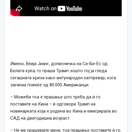
Имено, Веија Jианг, дописничка на Си-Би-Ес од
Белата куќа, го праша Трамп зошто тој ја гледа
сегашната криза како меѓународен натпревар, кога
загинаа повеќе од 80.000 Американци.
– Можеби тоа е прашање што треба да ѝ го
поставите на Кина – ѝ одговори Трамп на
новинарката која е родена во Кина и емигрирала во
САД на двегодишна возраст.
– Не ме прашувајте мене, тоа прашање поставете ѝ го