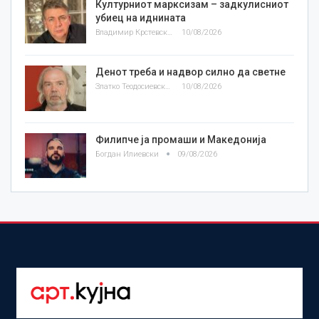
Културниот марксизам – задкулисниот
убиец на иднината
Владимир Крстевски
10/08/2026
Денот треба и надвор силно да светне
Златко Теодосиевски
10/08/2026
Филипче ја промаши и Македонија
Богдан Илиевски
09/08/2026