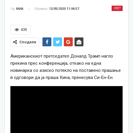
СВЕТ
Објавено
12/05/2020 11:06:57
Од
МИА
435
Сподели
Американскиот претседател Доналд Трамп нагло
прекина прес конференција, откако на една
новинарка со азиско потекло на поставено прашање
ѝ одговори да ја праша Кина, пренесува Си-Ен-Ен.