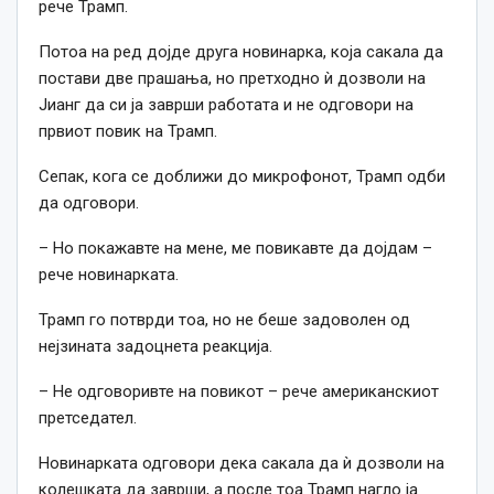
рече Трамп.
Потоа на ред дојде друга новинарка, која сакала да
постави две прашања, но претходно ѝ дозволи на
Jианг да си ја заврши работата и не одговори на
првиот повик на Трамп.
Сепак, кога се доближи до микрофонот, Трамп одби
да одговори.
– Но покажавте на мене, ме повикавте да дојдам –
рече новинарката.
Трамп го потврди тоа, но не беше задоволен од
нејзината задоцнета реакција.
– Не одговоривте на повикот – рече американскиот
претседател.
Новинарката одговори дека сакала да ѝ дозволи на
колешката да заврши, а после тоа Трамп нагло ја