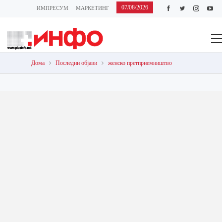
07/08/2026
ИМПРЕСУМ
МАРКЕТИНГ
КОНТАКТ
АРХИВА
УСЛОВИ ЗА ПРЕЗЕМАЊЕ СОДРЖИНИ
Дома
Последни објави
женско претприемништво
женско
претприемништво
БИЗНИС