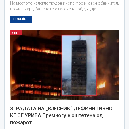
На местото излегле трудов инспектор и јавен обвинител,
по чија наредба телото е дадено на обдукција.
ПОВЕЌЕ...
СВЕТ
ЗГРАДАТА НА „ВЈЕСНИК“ ДЕФИНИТИВНО
ЌЕ СЕ УРИВА Премногу е оштетена од
пожарот