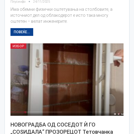
Плусинфо
24/11/2025
Има обемни физички оштетувања на столбовите, а
источниот дел од облакодерот е исто така многу
оштетен – велат инженерите.
ПОВЕЌЕ...
ИЗБОР
НОВОГРАДБА ОД СОСЕДОТ Ѝ ГО
„СОЅИДАЛА“ ПРОЗОРЕЦОТ Тетовчанка