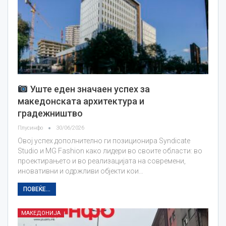
Уште еден значаен успех за
македонската архитектура и
градежништво
Плусинфо
30/06/2026
Овој успех дополнително ги позиционира Syndicate
Studio и MG Fashion како лидери во своите области: во
проектирањето и во реализацијата на современи,
иновативни и одржливи објекти кои…
ПОВЕЌЕ...
МАКЕДОНИЈА