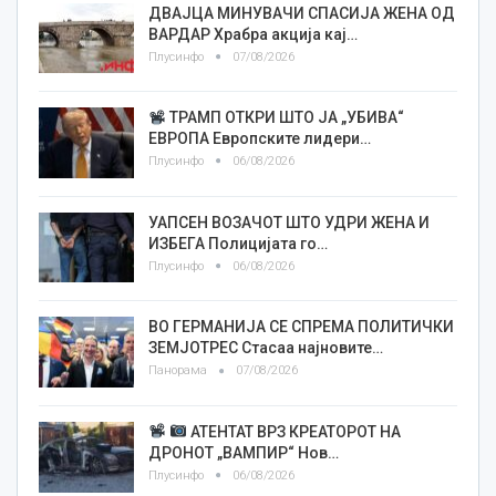
ДВАЈЦА МИНУВАЧИ СПАСИЈА ЖЕНА ОД
ВАРДАР Храбра акција кај…
Плусинфо
07/08/2026
ТРАМП ОТКРИ ШТО ЈА „УБИВА“
ЕВРОПА Европските лидери…
Плусинфо
06/08/2026
УАПСЕН ВОЗАЧОТ ШТО УДРИ ЖЕНА И
ИЗБЕГА Полицијата го…
Плусинфо
06/08/2026
ВО ГЕРМАНИЈА СЕ СПРЕМА ПОЛИТИЧКИ
ЗЕМЈОТРЕС Стасаа најновите…
Панорама
07/08/2026
АТЕНТАТ ВРЗ КРЕАТОРОТ НА
ДРОНОТ „ВАМПИР“ Нов…
Плусинфо
06/08/2026