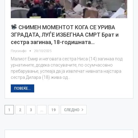
СНИМЕН МОМЕНТОТ КОГА СЕ УРИВА
ЗГРАДАТА, ЛУЃЕ ИЗБЕГНАА СМРТ Брат и
сестра загинаа, 18-годишната…
Плусинфо
29/10/2025
Малиот Емир и неговата сестра Ниса (14) загинаа под
урнатините, додека спасувачите, по осумчасовно
пребарување, успеаја да ја извлечат нивната најстара
сестра Дилара (18) жива од…
ПОВЕЌЕ...
1
2
3
…
19
СЛЕДНО