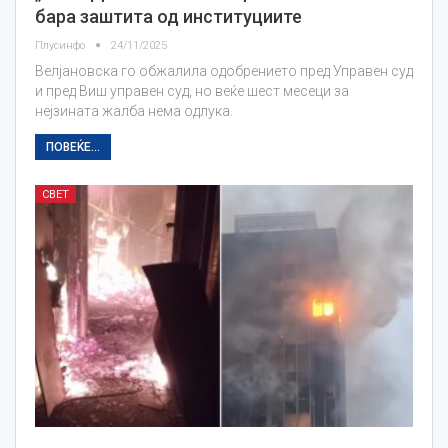
бара заштита од институциите
Плусинфо
24/11/2025
Велјановска го обжалила одобрението пред Управен суд
и пред Виш управен суд, но веќе шест месеци за
нејзината жалба нема одлука.
ПОВЕЌЕ...
СВЕТ