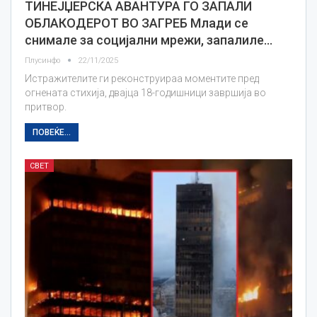
ТИНЕЈЏЕРСКА АВАНТУРА ГО ЗАПАЛИ
ОБЛАКОДЕРОТ ВО ЗАГРЕБ Млади се
снимале за социјални мрежи, запалиле…
Плусинфо
22/11/2025
Истражителите ги реконструираа моментите пред
огнената стихија, двајца 18-годишници завршија во
притвор.
ПОВЕЌЕ...
СВЕТ