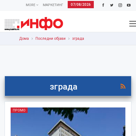
07/08/2026
MORE
МАРКЕТИНГ
Дома
Последни објави
зграда
зграда
ПРОМО