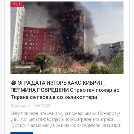
СВЕТ
ЗГРАДАТА ИЗГОРЕ КАКО КИБРИТ,
ПЕТМИНА ПОВРЕДЕНИ Страотен пожар во
Тирана се гасеше со хеликоптери
Плусинфо
14/04/2026
Меѓу повредените се и тројца пожарникари. Пожарот ја
уништил целата фасада на новоизградената зграда.
Густ црн чад можел да се види од сите делови на градот.