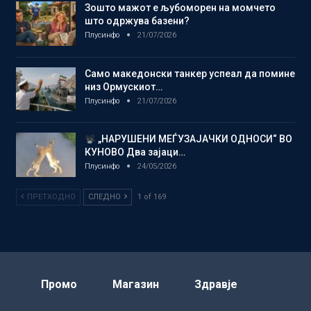
Зошто мажот е љубоморен на момчето
што одржува базени?
Плусинфо
21/07/2026
Само македонски танкер успеал да помине
низ Ормускиот…
Плусинфо
21/07/2026
„НАРУШЕНИ МЕЃУЗАЈАЧКИ ОДНОСИ“ ВО
КУНОВО Два зајаци…
Плусинфо
24/05/2026
ПРЕТХОДНО
СЛЕДНО
1 of 169
Промо
Магазин
Здравје