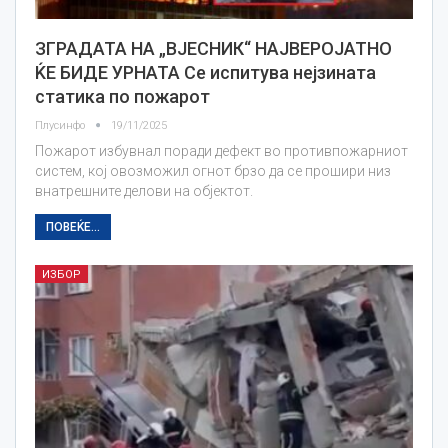
ЗГРАДАТА НА „ВЈЕСНИК“ НАЈВЕРОЈАТНО
ЌЕ БИДЕ УРНАТА Се испитува нејзината
статика по пожарот
Плусинфо
19/11/2025
Пожарот избувнал поради дефект во противпожарниот
систем, кој овозможил огнот брзо да се прошири низ
внатрешните делови на објектот.
ПОВЕЌЕ...
ИЗБОР