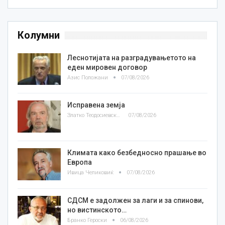
Колумни
Леснотијата на разградувањетото на
еден мировен договор
Азис Положани
07/08/2026
Исправена земја
Златко Теодосиевски
07/08/2026
Климата како безбедносно прашање во
Европа
Ивица Челиковиќ
07/08/2026
СДСМ е задолжен за лаги и за спинови,
но вистинското…
Бранко Героски
06/08/2026