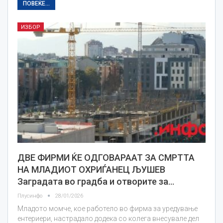
ПОВЕЌЕ...
ИЗБОР
ДВЕ ФИРМИ ЌЕ ОДГОВАРААТ ЗА СМРТТА
НА МЛАДИОТ ОХРИЃАНЕЦ ЉУШЕВ
Заградата во градба и отворите за…
Плусинфо
28/01/2026
Младото момче, кое работело во фирма за уредување
ентериери, настрадало додека со колега внесувале дел