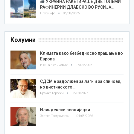
УКРАИНА РАКЕТИРАШЕ ДВЕ ГОЛЕМИ
РАФИНЕРИИ ДЛАБОКО ВО РУСИЈА…
Плусинфо
06/08/2026
Колумни
Климата како безбедносно прашање во
Европа
Ивица Челиковиќ
07/08/2026
СДСМ е задолжен за лаги и за спинови,
но вистинското…
Бранко Героски
06/08/2026
Илинденски асоцијации
Златко Теодосиевски
04/08/2026