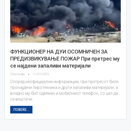
ФУНКЦИОНЕР НА ДУИ ОСОМНИЧЕН ЗА
ПРЕДИЗВИКУВАЊЕ ПОЖАР При претрес му
се најдени запаливи материјали
Плусинфо
11/07/2025
Според неофицијални информации, при претресот биле
пронајдени пиротехника и други запаливи материјали, а
воедно му бил одземен и мобилниот телефон, со цел да
се вештачи.
ПОВЕЌЕ...