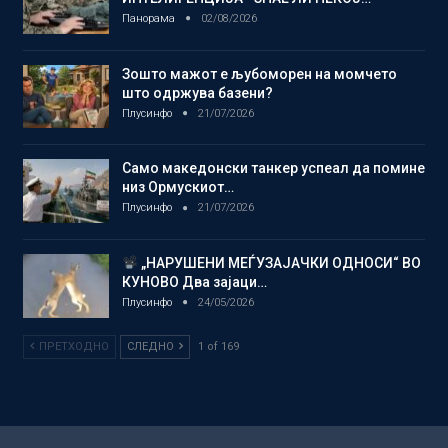
Панорама
02/08/2026
Зошто мажот е љубоморен на момчето
што одржува базени?
Плусинфо
21/07/2026
Само македонски танкер успеал да помине
низ Ормускиот…
Плусинфо
21/07/2026
„НАРУШЕНИ МЕЃУЗАЈАЧКИ ОДНОСИ“ ВО
КУНОВО Два зајаци…
Плусинфо
24/05/2026
ПРЕТХОДНО
СЛЕДНО
1 of 169