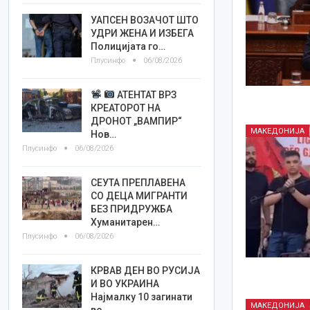
УАПСЕН ВОЗАЧОТ ШТО
УДРИ ЖЕНА И ИЗБЕГА
Полицијата го…
Плусинфо
06/08/2026
АТЕНТАТ ВРЗ
КРЕАТОРОТ НА
ДРОНОТ „ВАМПИР“
МАКЕДОНИЈА
Нов…
Плусинфо
06/08/2026
СЕУТА ПРЕПЛАВЕНА
СО ДЕЦА МИГРАНТИ
БЕЗ ПРИДРУЖБА
Хуманитарен…
Плусинфо
06/08/2026
КРВАВ ДЕН ВО РУСИЈА
И ВО УКРАИНА
Најмалку 10 загинати
МАКЕДОНИЈА
во…