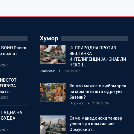
Хумор
 ВОИН Расел
ПРИРОДНА ПРОТИВ
о познат
ВЕШТАЧКА
ИНТЕЛИГЕНЦИЈА • ЗНАЕ ЛИ
НЕКОЈ…
/2026
Панорама
02/08/2026
ЖИВОТОТ
РЕПРИЗА
Зошто мажот е љубоморен
овата…
на момчето што одржува
базени?
/2026
Плусинфо
21/07/2026
 ПАДНА НА
 БУДВА
Само македонски танкер
…
успеал да помине низ
Ормускиот…
/2026