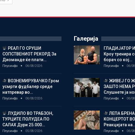
ДНО
Галерија
РЕАЛ ГО СРУШИ
ГЛАДИЈАТОР И
СОПСТВЕНИОТ РЕКОРД За
Кроу тренира с
Диоманде ќе плати…
борач со кој…
Плусинфо
06/08/2026
Плусинфо
06/08
ВОЗНЕМИРУВАЧКО Гром
ЖИВЕЈ ГО 
усмрти фудбалер среде
ЗАШТО НЕМА 
натпревар во…
Слушнете ја н
Плусинфо
06/08/2026
Плусинфо
06/08
ЛУДИЛО ВО ТРАБЗОН,
ЛЕПА БРЕНА
ТУРЦИТЕ ПОЛУДЕА ПО
КОНЦЕРТОТ ВО
САЛАХ Дури 25.000…
Реакцијата на
Плусинфо
05/08/2026
Плусинфо
06/08