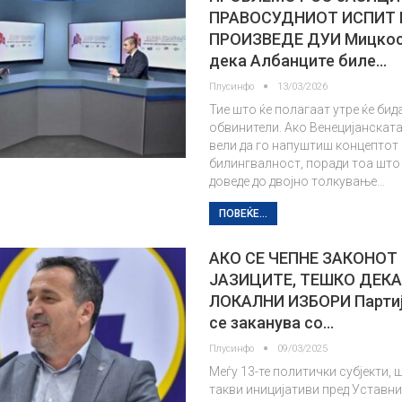
ПРАВОСУДНИОТ ИСПИТ 
ПРОИЗВЕДЕ ДУИ Мицкос
дека Албанците биле…
Плусинфо
13/03/2026
Тие што ќе полагаат утре ќе бид
обвинители. Ако Венецијанската
вели да го напуштиш концептот
билингвалност, поради тоа што
доведе до двојно толкување…
ПОВЕЌЕ...
АКО СЕ ЧЕПНЕ ЗАКОНОТ
ЈАЗИЦИТЕ, ТЕШКО ДЕКА
ЛОКАЛНИ ИЗБОРИ Парти
се заканува со…
Плусинфо
09/03/2025
Меѓу 13-те политички субјекти,
такви иницијативи пред Уставнио