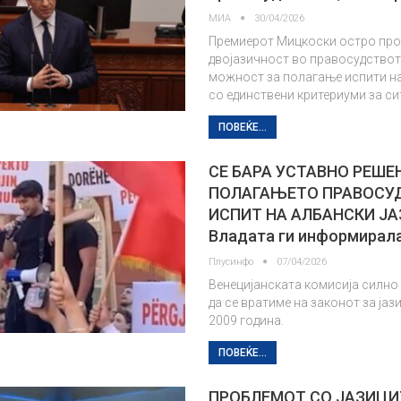
МИА
30/04/2026
Премиерот Мицкоски остро пр
двојазичност во правосудството
можност за полагање испити на
со единствени критериуми за си
ПОВЕЌЕ...
СЕ БАРА УСТАВНО РЕШЕ
ПОЛАГАЊЕТО ПРАВОСУ
ИСПИТ НА АЛБАНСКИ ЈА
Владата ги информирал
Плусинфо
07/04/2026
Венецијанската комисија силно
да се вратиме на законот за јаз
2009 година.
ПОВЕЌЕ...
ПРОБЛЕМОТ СО ЈАЗИЦИ