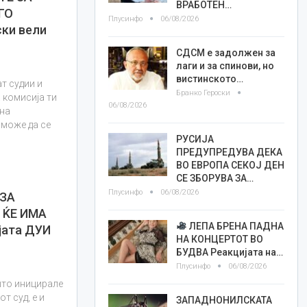
ВРАБОТЕН…
ГО
Плусинфо
06/08/2026
ки вели
СДСМ е задолжен за
лаги и за спинови, но
вистинското…
ат судии и
Бранко Героски
 комисија ти
06/08/2026
 на
 може да се
РУСИЈА
ПРЕДУПРЕДУВА ДЕКА
ВО ЕВРОПА СЕКОЈ ДЕН
СЕ ЗБОРУВА ЗА…
Плусинфо
06/08/2026
 ЗА
 ЌЕ ИМА
ЛЕПА БРЕНА ПАДНА
јата ДУИ
НА КОНЦЕРТОТ ВО
БУДВА Реакцијата на…
Плусинфо
06/08/2026
 што иницирале
т суд, е и
ЗАПАДНОНИЛСКАТА