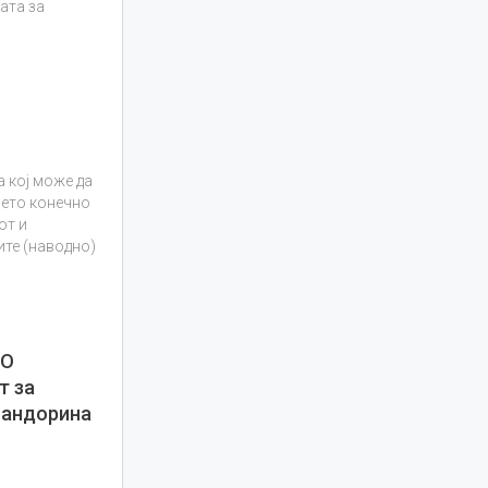
ата за
а кој може да
рето конечно
от и
ите (наводно)
ВО
т за
Пандорина