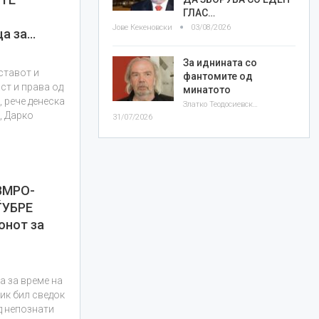
ГЛАС…
Јове Кекеновски
03/08/2026
ца за…
За иднината со
ставот и
фантомите од
ст и права од
минатото
, рече денеска
Златко Теодосиевски
, Дарко
31/07/2026
ВМРО-
ЃУБРЕ
онот за
а за време на
ик бил сведок
д непознати