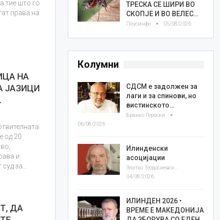
а тие што го
ТРЕСКА СЕ ШИРИ ВО
тат права на
СКОПЈЕ И ВО ВЕЛЕС…
Плусинфо
05/08/2026
Колумни
ИЦА НА
СДСМ е задолжен за
А ЈАЗИЦИ
лаги и за спинови, но
…
вистинското…
Бранко Героски
06/08/2026
готвителната
е од 20
во,
Илинденски
рава и
асоцијации
 суд за…
Златко Теодосиевски
04/08/2026
ИЛИНДЕН 2026 •
Т, ДА
ВРЕМЕ Е МАКЕДОНИЈА
ТЕ
ДА ЗБОРУВА СО ЕДЕН