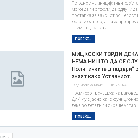
По однос на иницијативите, Уст
може да ги отфрли, да одлучи да
постапка за законот во целост 
делови од него, да ја запре вре
примена додека да…
ПОВЕЌЕ...
МИЦКОСКИ ТВРДИ ДЕКА
НЕМА НИШТО ДА СЕ СЛ
Политичките „глодари“ 
знаат како Уставниот…
Рада Исовска Маневска
10/12/2024
Премиерот рече дека на раково
ДУИ му е јасно како функционир
дека во детали ги бираше уставн
ПОВЕЌЕ...