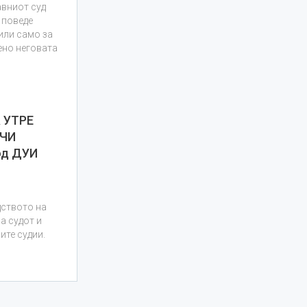
авниот суд
 поведе
или само за
мено неговата
 УТРЕ
УЧИ
од ДУИ
дството на
а судот и
ите судии.