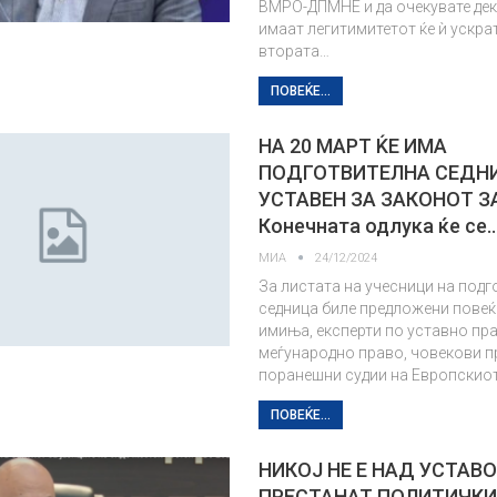
ВМРО-ДПМНЕ и да очекувате дек
имаат легитимитетот ќе ѝ ускра
втората…
ПОВЕЌЕ...
НА 20 МАРТ ЌЕ ИМА
ПОДГОТВИТЕЛНА СЕДН
УСТАВЕН ЗА ЗАКОНОТ З
Конечната одлука ќе се
МИА
24/12/2024
За листата на учесници на под
седница биле предложени повеќ
имиња, експерти по уставно пра
меѓународно право, човекови п
поранешни судии на Европскиот
ПОВЕЌЕ...
НИКОЈ НЕ Е НАД УСТАВО
ПРЕСТАНАТ ПОЛИТИЧКИ