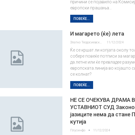
причини се појавило на Комисиј
европски прашања…
ПОВЕЌЕ...
И магарето (ќе) лета
Златко Теодосиевски
11/12/2024
Ќе се кршат ли копјата околу то
собере повеќе потписи за мага
да летне или ќе превладее разум
европската линија во којашто с
се колнат?
ПОВЕЌЕ...
НЕ СЕ ОЧЕКУВА ДРАМА 
УСТАВНИОТ СУД Законо
јазиците нема да стане 
кутија
Плусинфо
11/12/2024