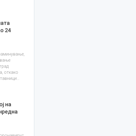
ната
о 24
заминување,
ување
град
а, откако
ставници…
ој на
нредна
коронавирус