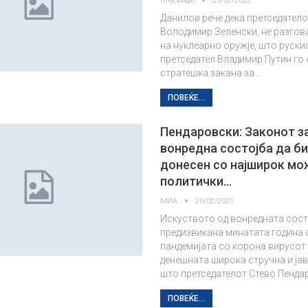
Плусинфо
23/02/2022
Данилов рече дека претседатело
Володимир Зеленски, не разгова
на нуклеарно оружје, што руски
претседател Владимир Путин го
стратешка закана за…
ПОВЕЌЕ...
Пендаровски: Законот за
вонредна состојба да б
донесен со најширок мо
политички…
МИА
20/02/2021
Искуството од вонредната сост
предизвикана минатата година 
пандемијата со корона вирусот 
денешната широка стручна и јав
што претседателот Стево Пенда
ПОВЕЌЕ...