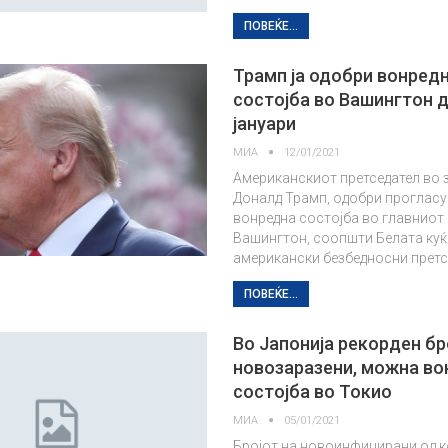
ПОВЕЌЕ...
Трамп ја одобри вонред
состојба во Вашингтон д
јануари
МИА
12/01/2021
Американскиот претседател во 
Доналд Трамп, одобри проглас
вонредна состојба во главниот 
Вашингтон, соопшти Белата куќ
американски безбедносни прет
ПОВЕЌЕ...
Во Јапонија рекорден бр
новозаразени, можна во
состојба во Токио
МИА
05/01/2021
Бројот на новоинфицирани од 