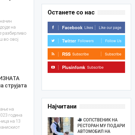
Останете со нас
 начин
Facebook
Likes
Like our page
дојде на
 е разбирливо
аш во овој
Twitter
Followers
Follow Us
RSS
Subscribe
Subscribe
Plusinfomk
Subscribe
ИЗНАТА
Subscribe
а струјата
Најчитани
вање на
2023 година
СОПСТВЕНИК НА
ница на 13
РЕСТОРАН МУ ПОДАРИ
бранискиот
АВТОМОБИЛ НА