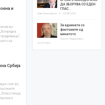
ДА ЗБОРУВА СО ЕДЕН
воена и
ГЛАС…
Јове Кекеновски
03/08/2026
За иднината со
ричиќ во
фантомите од
 „Вонредна
минатото
 предизвици“,
Златко Теодосиевски
ењето на
31/07/2026
жна Србија
жд и снег во
општините
, Власотинце,
ласена е