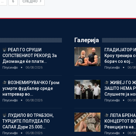
…
6
СЛЕДНО
Галерија
РЕАЛ ГО СРУШИ
ГЛАДИЈАТОР И
СОПСТВЕНИОТ РЕКОРД За
Кроу тренира с
Диоманде ќе плати…
борач со кој…
Плусинфо
06/08/2026
Плусинфо
06/08
ВОЗНЕМИРУВАЧКО Гром
ЖИВЕЈ ГО 
усмрти фудбалер среде
ЗАШТО НЕМА 
натпревар во…
Слушнете ја н
Плусинфо
06/08/2026
Плусинфо
06/08
ЛУДИЛО ВО ТРАБЗОН,
ЛЕПА БРЕНА
ТУРЦИТЕ ПОЛУДЕА ПО
КОНЦЕРТОТ ВО
САЛАХ Дури 25.000…
Реакцијата на
Плусинфо
05/08/2026
Плусинфо
06/08