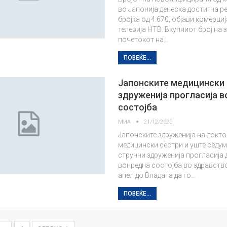
во Јапонија денеска достигна р
бројка од 4.670, објави комерци
телевија НТВ. Вкупниот број на 
почетокот на…
ПОВЕЌЕ...
Јапонските медицински
здруженија прогласија 
состојба
МИА
21/12/2020
Јапонските здруженија на докто
медицински сестри и уште седу
стручни здруженија прогласија 
вонредна состојба во здравство
апел до Владата да го…
ПОВЕЌЕ...