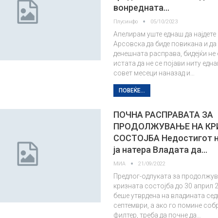
вонредната…
Плусинфо
05/10/2023
Апелирам уште еднаш да најдете
Арсовска да биде повикана и да 
денешната расправа, бидејќи не
истата да не се појави ниту едн
совет месеци наназад и…
ПОВЕЌЕ...
ПОЧНА РАСПРАВАТА ЗА
ПРОДОЛЖУВАЊЕ НА КР
СОСТОЈБА Недостигот н
ja натера Владата да…
МИА
21/09/2022
Предлог-одлуката за продолжу
кризната состојба до 30 април 
беше утврдена на владината сед
септември, а ако го помине со
филтер, треба да почне да…