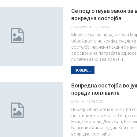
Се подготвува закон за 
вонредна состојба
Плусинфо
20/02/2021
Министерот за правда Бојан Ма
обраќањето на конференцијата
состојба: научени лекции и идни
се осврна на потребата од нос
посебен закон за воена и…
ПОВЕЌЕ...
Вонредна состојба во ју
поради поплавите
МИА
12/01/2021
Поради обилните количества до
општините во јужна Србија, во 
Ниш, Лесковац, Дољевац, Бојник
Владичин Хан и Гадџин Хан прог
вонредна состојба.…