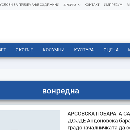
УСЛОВИ ЗА ПРЕЗЕМАЊЕ СОДРЖИНИ
КОНТАКТ
ИМПРЕСУМ
М
АРХИВА
ВЕТ
СКОПЈЕ
КОЛУМНИ
КУЛТУРА
СЦЕНА
вонредна
АРСОВСКА ПОБАРА, А С
ДОЈДЕ Андоновска бар
градоначалничката да се