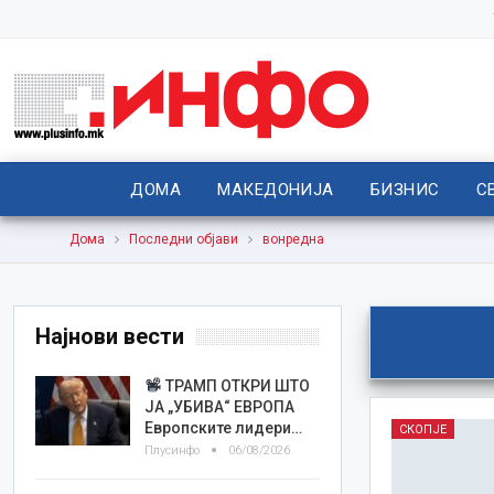
ДОМА
МАКЕДОНИЈА
БИЗНИС
С
Дома
Последни објави
вонредна
Најнови вести
ТРАМП ОТКРИ ШТО
ЈА „УБИВА“ ЕВРОПА
Европските лидери…
СКОПЈЕ
Плусинфо
06/08/2026