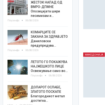
ЖЕСТОК НАПАД ОД
ВМРО-ДПМНЕ
Опозицијата шири
песимизам и…
Плусинфо
06/08/2026
КОМАРЦИТЕ СЕ
ЗАКАНА ЗА ЗДРАВЈЕТО
Даниловски
предупредува…
Плусинфо
06/08/2026
МАКЕДОНИЈА
ЛЕТОТО ГО ПОКАЖУВА
НАЈЖЕШКОТО ЛИЦE
Освежување само во…
Плусинфо
06/08/2026
ДОЛАРОТ ОСЛАБЕ,
ЗЛАТОТО ПОСКАПЕ
Благородниот метал
достигна…