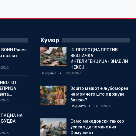
Хумор
 ВОИН Расел
ПРИРОДНА ПРОТИВ
о познат
ВЕШТАЧКА
ИНТЕЛИГЕНЦИЈА • ЗНАЕ ЛИ
НЕКОЈ…
/2026
Панорама
02/08/2026
ЖИВОТОТ
РЕПРИЗА
Зошто мажот е љубоморен
овата…
на момчето што одржува
базени?
/2026
Плусинфо
21/07/2026
 ПАДНА НА
 БУДВА
Само македонски танкер
…
успеал да помине низ
Ормускиот…
/2026