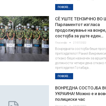
ПОВЕЌЕ...
СЀ УШТЕ ТЕНЗИЧНО ВО 
Парламентот изгласа
продолжување на вонре
состојба за уште еден…
Плусинфо
27/07/2022
Вонредната состојба беше прог
претседателот Ранил Викремесин
откако беше назначен за вршит
должноста четири дена откако
претседател Готабаја…
ПОВЕЌЕ...
ВОНРЕДНА СОСТОЈБА В
УКРАИНА! Можно е и во
полициски час