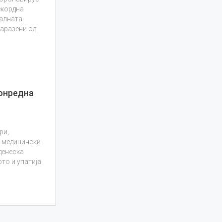
екордна
јалната
заразени од
вонредна
ри,
м медицински
денеска
то и упатија