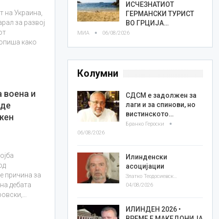
ИСЧЕЗНАТИОТ
т на Украина,
ГЕРМАНСКИ ТУРИСТ
рал за развој
ВО ГРЦИЈА…
от
МИА
06/08/2026
 опиша како
Колумни
 воена и
СДСМ е задолжен за
иде
лаги и за спинови, но
вистинското…
жен
Бранко Героски
06/08/2026
ојба
Илинденски
од
асоцијации
е причина за
Златко Теодосиевски
на дебата
04/08/2026
ровски,…
ИЛИНДЕН 2026 •
ВРЕМЕ Е МАКЕДОНИЈА