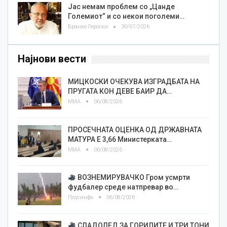
Јас немам проблем со „Цанде
Големиот“ и со некои поголеми…
Бранко Героски
30/07/2026
Најнови вести
МИЦКОСКИ ОЧЕКУВА ИЗГРАДБАТА НА
ПРУГАТА КОН ДЕВЕ БАИР ДА…
МИА
06/08/2026
ПРОСЕЧНАТА ОЦЕНКА ОД ДРЖАВНАТА
МАТУРА Е 3,66 Министерката…
МИА
06/08/2026
ВОЗНЕМИРУВАЧКО Гром усмрти
фудбалер среде натпревар во…
Плусинфо
06/08/2026
СЛАДОЛЕД ЗА ГОРИЛИТЕ И ТРИ ТОНИ