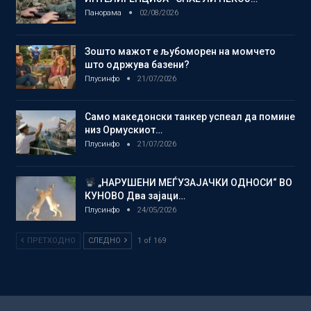
Панорама
02/08/2026
Зошто мажот е љубоморен на момчето
што одржува базени?
Плусинфо
21/07/2026
Само македонски танкер успеал да помине
низ Ормускиот…
Плусинфо
21/07/2026
„НАРУШЕНИ МЕЃУЗАЈАЧКИ ОДНОСИ“ ВО
КУНОВО Два зајаци…
Плусинфо
24/05/2026
ПРЕТХОДНО
СЛЕДНО
1 of 169