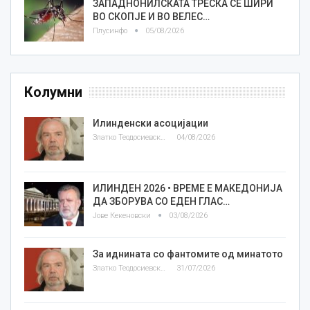
ЗАПАДНОНИЛСКАТА ТРЕСКА СЕ ШИРИ
ВО СКОПЈЕ И ВО ВЕЛЕС…
Плусинфо
05/08/2026
Колумни
Илинденски асоцијации
Златко Теодосиевски
04/08/2026
ИЛИНДЕН 2026 • ВРЕМЕ Е МАКЕДОНИЈА
ДА ЗБОРУВА СО ЕДЕН ГЛАС…
Јове Кекеновски
03/08/2026
За иднината со фантомите од минатото
Златко Теодосиевски
31/07/2026