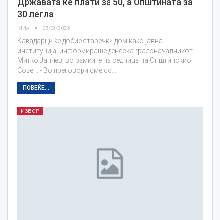
Државата ќе плати за 50, а Општината за
30 легла
МИА
03/08/2023
Кавадарци ќе добие старечки дом како јавна
институција, информираше денеска градоначалникот
Митко Јанчев, во рамките на седница на Општинскиот
Совет. - Во преговори сме со…
ПОВЕЌЕ...
ИЗБОР