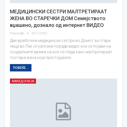
МЕДИЦИНСКИ СЕСТРИ МАЛТРЕТИРААТ
ЖЕНА ВО СТАРЕЧКИ ДОМ Семејството
вџашено, дознало од интернет ВИДЕО
Плусинфо
02/11/2022
Две вработени медицински сестри во Домот за стари
лица во Пеќ се уапсени поради видео кое се појави на
социјалните мрежи на кое се гледа како малтретираат
постара жена која престојувала…
ПОВЕЌЕ...
МАКЕДОНИЈА