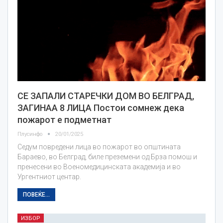
СЕ ЗАПАЛИ СТАРЕЧКИ ДОМ ВО БЕЛГРАД,
ЗАГИНАА 8 ЛИЦА Постои сомнеж дека
пожарот е подметнат
Плусинфо
20/01/2025
Седум повредени лица во пожарот во општината
Бараево, во Белград, биле преземени од Брза помош и
пренесени во Военомедицинската академија и во
Ургентниот центар.
ПОВЕЌЕ...
ИЗБОР