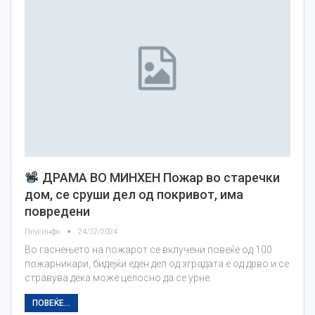
ДРАМА ВО МИНХЕН Пожар во старечки
дом, се сруши дел од покривот, има
повредени
Плусинфо
24/12/2024
Во гаснењето на пожарот се вклучени повеќе од 100
пожарникари, бидејќи еден дел од зградата е од дрво и се
стравува дека може целосно да се урне.
ПОВЕЌЕ...