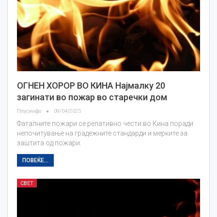
ОГНЕН ХОРОР ВО КИНА Најмалку 20
загинати во пожар во старечки дом
Плусинфо
09/04/2025
Фаталните пожари се релативно чести во Кина поради
непочитување на градежните стандарди и мерките за
заштита од пожари.
ПОВЕЌЕ...
СВЕТ