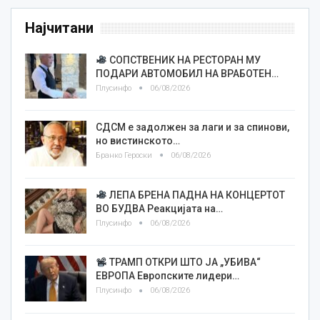
Најчитани
СОПСТВЕНИК НА РЕСТОРАН МУ
ПОДАРИ АВТОМОБИЛ НА ВРАБОТЕН…
Плусинфо
06/08/2026
СДСМ е задолжен за лаги и за спинови,
но вистинското…
Бранко Героски
06/08/2026
ЛЕПА БРЕНА ПАДНА НА КОНЦЕРТОТ
ВО БУДВА Реакцијата на…
Плусинфо
06/08/2026
ТРАМП ОТКРИ ШТО ЈА „УБИВА“
ЕВРОПА Европските лидери…
Плусинфо
06/08/2026