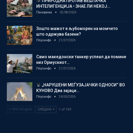
ПРИРОДНА ПРОТИВ ВЕШТАЧКА
ИНТЕЛИГЕНЦИЈА • ЗНАЕ ЛИ НЕКОЈ…
Панорама
02/08/2026
Зошто мажот е љубоморен на момчето
што одржува базени?
Плусинфо
21/07/2026
Само македонски танкер успеал да помине
низ Ормускиот…
Плусинфо
21/07/2026
„НАРУШЕНИ МЕЃУЗАЈАЧКИ ОДНОСИ“ ВО
КУНОВО Два зајаци…
Плусинфо
24/05/2026
ПРЕТХОДНО
СЛЕДНО
1 of 169