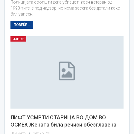
Полицијата соопшти дека убиецот, воен ветеран од
1990-тите, е под надзор, но нема засега без детали како
бил уапсен.
ПОВЕЌЕ...
ИЗБОР
ЛИФТ УСМРТИ СТАРИЦА ВО ДОМ ВО
ОСИЕК Жената била речиси обезглавена
Плусинфо
19/12/2023