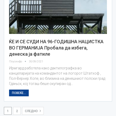
ЌЕ И СЕ СУДИ НА 96-ГОДИШНА НАЦИСТКА
ВО ГЕРМАНИЈА Пробала да избега,
денеска ја фатиле
Плусинфо
30/09/2021
Ирмгард работела како дактилографка во
канцеларијата на командантот на логорот Штатхоф ,
Пол-Вернер Хопе, во близина на денешниот полски град
Гдањск, кој тогаш беше окупиран од…
ПОВЕЌЕ...
1
2
СЛЕДНО