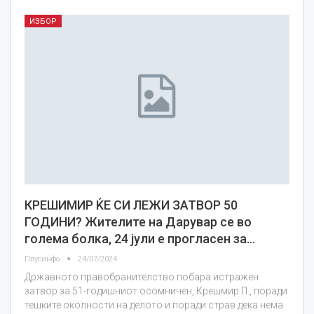
ИЗБОР
КРЕШИМИР ЌЕ СИ ЛЕЖИ ЗАТВОР 50
ГОДИНИ? Жителите на Дарувар се во
голема болка, 24 јули е прогласен за…
Плусинфо
24/07/2024
Државното правобранителство побара истражен
затвор за 51-годишниот осомничен, Крешмир П., поради
тешките околности на делото и поради страв дека нема