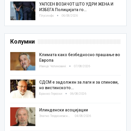
УАПСЕН ВОЗАЧОТ ШТО УДРИ ЖЕНА И
ИЗБЕГА Полицијата го…
Плусинфо
06/08/2026
Колумни
Климата како безбедносно прашање во
Европа
Ивица Челиковиќ
07/08/2026
СДСМ е задолжен за лаги и за спинови,
но вистинското…
Бранко Героски
06/08/2026
Илинденски асоцијации
Златко Теодосиевски
04/08/2026