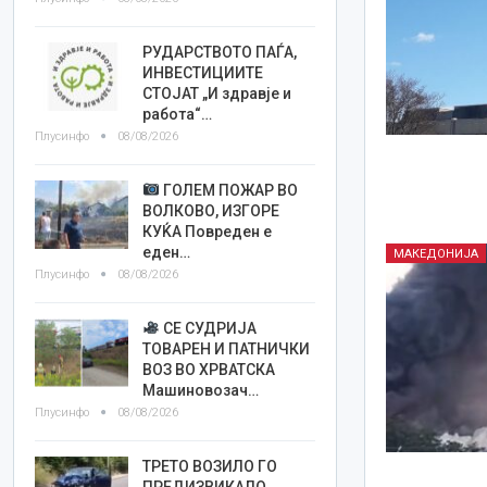
РУДАРСТВОТО ПАЃА,
ИНВЕСТИЦИИТЕ
СТОЈАТ „И здравје и
работа“…
Плусинфо
08/08/2026
ГОЛЕМ ПОЖАР ВО
ВОЛКОВО, ИЗГОРЕ
КУЌА Повреден е
еден…
МАКЕДОНИЈА
Плусинфо
08/08/2026
СЕ СУДРИЈА
ТОВАРЕН И ПАТНИЧКИ
ВОЗ ВО ХРВАТСКА
Машиновозач…
Плусинфо
08/08/2026
ТРЕТО ВОЗИЛО ГО
ПРЕДИЗВИКАЛО