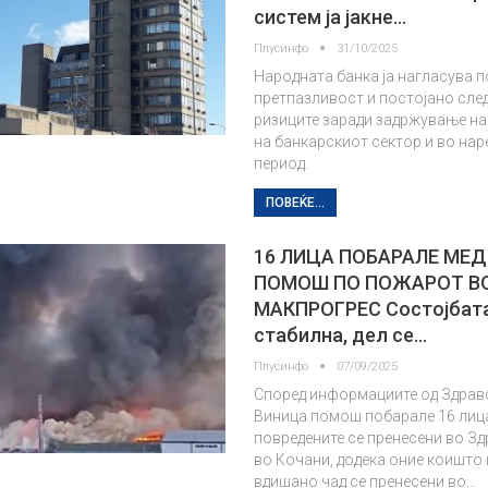
систем ја јакне…
Плусинфо
31/10/2025
Народната банка ја нагласува п
претпазливост и постојано сле
ризиците заради задржување н
на банкарскиот сектор и во на
период.
ПОВЕЌЕ...
16 ЛИЦА ПОБАРАЛЕ МЕ
ПОМОШ ПО ПОЖАРОТ В
МАКПРОГРЕС Состојбата
стабилна, дел се…
Плусинфо
07/09/2025
Според информациите од Здрав
Виница помош побарале 16 лица
повредените се пренесени во З
во Кочани, додека оние коишто
вдишано чад се пренесени во…