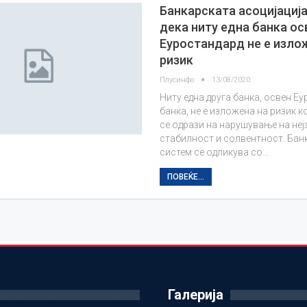
Банкарската асоцијациј
дека ниту една банка ос
Еуростандард не е изло
ризик
Плусинфо
13/08/2020
Ниту една друга банка, освен Е
банка, не е изложена на ризик 
се одрази на нарушување на неј
стабилност и солвентност. Бан
систем се одликува со…
ПОВЕЌЕ...
Галерија