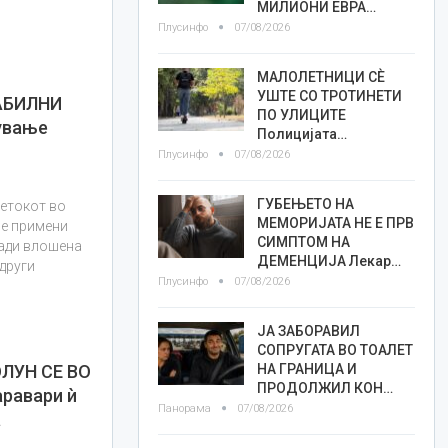
МИЛИОНИ ЕВРА…
Плусинфо
07/08/2026
МАЛОЛЕТНИЦИ СÈ
УШТЕ СО ТРОТИНЕТИ
АБИЛНИ
ПО УЛИЦИТЕ
ување
Полицијата…
Плусинфо
07/08/2026
ГУБЕЊЕТО НА
четокот во
МЕМОРИЈАТА НЕ Е ПРВ
ле примени
СИМПТОМ НА
ради влошена
ДЕМЕНЦИЈА Лекар…
 други
Плусинфо
07/08/2026
ЈА ЗАБОРАВИЛ
СОПРУГАТА ВО ТОАЛЕТ
НА ГРАНИЦА И
ЛУН СЕ ВО
ПРОДОЛЖИЛ КОН…
равари ѝ
Панорама
07/08/2026
а