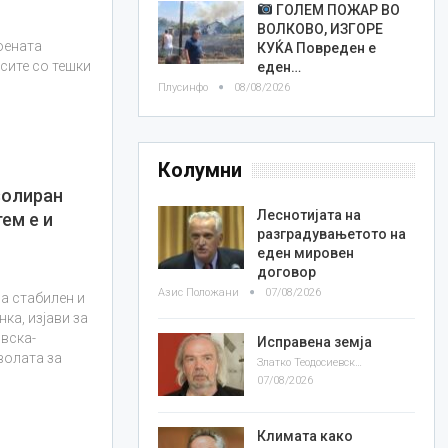
ГОЛЕМ ПОЖАР ВО
ВОЛКОВО, ИЗГОРЕ
оената
КУЌА Повреден е
 сите со тешки
еден…
Плусинфо
08/08/2026
Колумни
золиран
Леснотијата на
ем е и
разградувањетото на
еден мировен
договор
Азис Положани
07/08/2026
а стабилен и
ка, изјави за
вска-
Исправена земја
волата за
Златко Теодосиевски
07/08/2026
Климата како