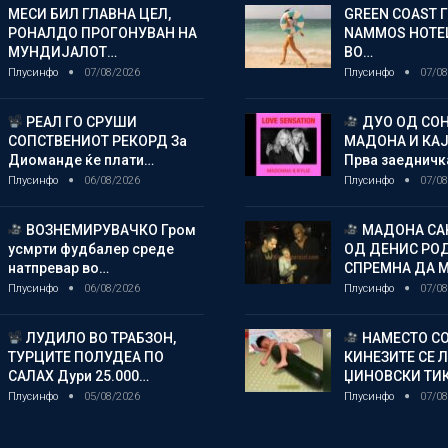
МЕСИ БИЛ ГЛАВНА ЦЕЛ,
GREEN COAST 
РОНАЛДО ПРОГОНУВАН НА
NAMMOS HOTEL
МУНДИЈАЛОТ…
ВО…
Плусинфо
07/08/2026
Плусинфо
07/08
РЕАЛ ГО СРУШИ
ДУО ОД СОН
СОПСТВЕНИОТ РЕКОРД За
МАДОНА И КА
Диоманде ќе плати…
Прва заедничк
Плусинфо
06/08/2026
Плусинфо
07/08
ВОЗНЕМИРУВАЧКО Гром
МАДОНА СА
усмрти фудбалер среде
ОД ДЕНИС РО
натпревар во…
СПРЕМНА ДА 
Плусинфо
06/08/2026
Плусинфо
07/08
ЛУДИЛО ВО ТРАБЗОН,
НАМЕСТО СО
ТУРЦИТЕ ПОЛУДЕА ПО
КИНЕЗИТЕ СЕ 
САЛАХ Дури 25.000…
ЏИНОВСКИ ТИ
Плусинфо
05/08/2026
Плусинфо
07/08