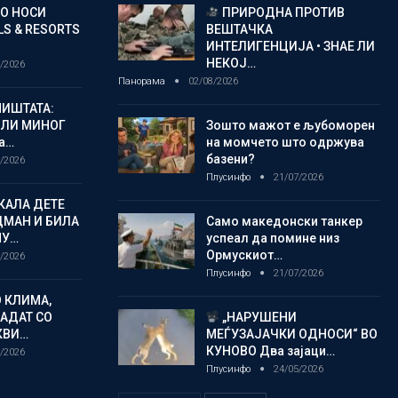
ГО НОСИ
ПРИРОДНА ПРОТИВ
S & RESORTS
ВЕШТАЧКА
ИНТЕЛИГЕНЦИЈА • ЗНАЕ ЛИ
НЕКОЈ…
/2026
Панорама
02/08/2026
ИШТАТА:
ЈЛИ МИНОГ
Зошто мажот е љубоморен
а…
на момчето што одржува
базени?
/2026
Плусинфо
21/07/2026
КАЛА ДЕТЕ
ДМАН И БИЛА
Само македонски танкер
МУ…
успеал да помине низ
Ормускиот…
/2026
Плусинфо
21/07/2026
 КЛИМА,
ЛАДАТ СО
„НАРУШЕНИ
КВИ…
МЕЃУЗАЈАЧКИ ОДНОСИ“ ВО
КУНОВО Два зајаци…
/2026
Плусинфо
24/05/2026