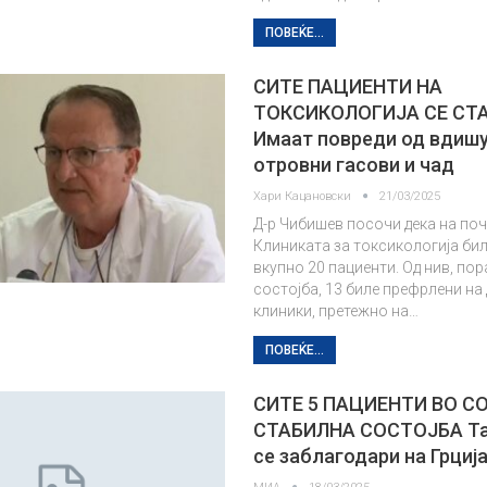
ПОВЕЌЕ...
СИТЕ ПАЦИЕНТИ НА
ТОКСИКОЛОГИЈА СЕ СТ
Имаат повреди од вдиш
отровни гасови и чад
Хари Кацановски
21/03/2025
Д-р Чибишев посочи дека на по
Клиниката за токсикологија би
вкупно 20 пациенти. Од нив, по
состојба, 13 биле префрлени на
клиники, претежно на…
ПОВЕЌЕ...
СИТЕ 5 ПАЦИЕНТИ ВО СО
СТАБИЛНА СОСТОЈБА Та
се заблагодари на Грциј