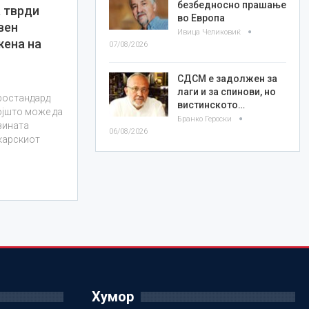
безбедносно прашање
а тврди
во Европа
вен
Ивица Челиковиќ
жена на
07/08/2026
СДСМ е задолжен за
лаги и за спинови, но
уростандард
вистинското…
којшто може да
Бранко Героски
зината
06/08/2026
карскиот
Хумор