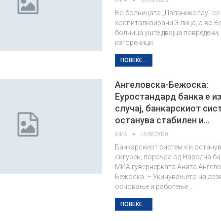
МИА
18/03/2025
Во болницата „Папаниколау“ се
хоспитализирани 3 лица, а во В
болница уште двајца повредени,
изгореници.
ПОВЕЌЕ...
Ангеловска-Бежоска:
Еуростандард банка е и
случај, банкарскиот сист
останува стабилен и…
МИА
16/08/2020
Банкарскиот систем е и останув
сигурен, порачаа од Народна бан
МИА гувернерката Анита Ангело
Бежоска. – Укинувањето на доз
основање и работење…
ПОВЕЌЕ...