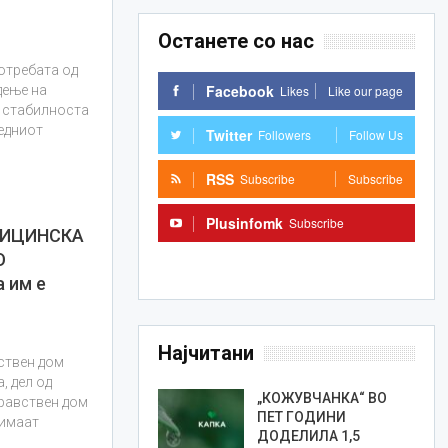
Останете со нас
отребата од
Facebook
Likes
Like our page
дење на
а стабилноста
редниот
Twitter
Followers
Follow Us
RSS
Subscribe
Subscribe
Plusinfomk
Subscribe
ДИЦИНСКА
О
Subscribe
 им е
Најчитани
ствен дом
, дел од
„КОЖУВЧАНКА“ ВО
дравствен дом
ПЕТ ГОДИНИ
 имаат
ДОДЕЛИЛА 1,5