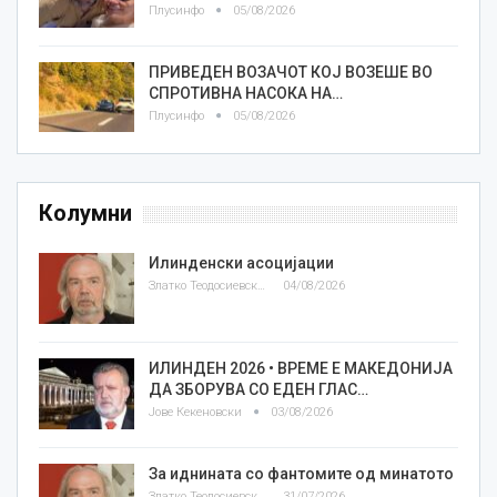
Плусинфо
05/08/2026
ПРИВЕДЕН ВОЗАЧОТ КОЈ ВОЗЕШЕ ВО
СПРОТИВНА НАСОКА НА…
Плусинфо
05/08/2026
Колумни
Илинденски асоцијации
Златко Теодосиевски
04/08/2026
ИЛИНДЕН 2026 • ВРЕМЕ Е МАКЕДОНИЈА
ДА ЗБОРУВА СО ЕДЕН ГЛАС…
Јове Кекеновски
03/08/2026
За иднината со фантомите од минатото
Златко Теодосиевски
31/07/2026