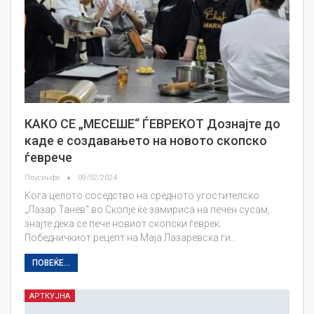
КАКО СЕ „МЕСЕШЕ“ ЃЕВРЕКОТ Дознајте до
каде е создавањето на новото скопско
ѓеврече
Плусинфо
09/02/2024
Кога целото соседство на средното угостителско
„Лазар Танев“ во Скопје ќе замириса на печен сусам,
знајте дека се пече новиот скопски ѓеврек.
Победничкиот рецепт на Маја Лазаревска ги…
ПОВЕЌЕ...
АРТКУЈНА