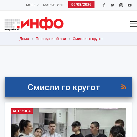
06/08/2026
MORE
МАРКЕТИНГ
Дома
Последни објави
Смисли го кругот
Смисли го кругот
АРТКУЈНА