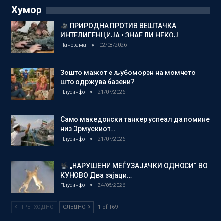
Хумор
ПРИРОДНА ПРОТИВ ВЕШТАЧКА
ИНТЕЛИГЕНЦИЈА • ЗНАЕ ЛИ НЕКОЈ…
Панорама
02/08/2026
Зошто мажот е љубоморен на момчето
што одржува базени?
Плусинфо
21/07/2026
Само македонски танкер успеал да помине
низ Ормускиот…
Плусинфо
21/07/2026
„НАРУШЕНИ МЕЃУЗАЈАЧКИ ОДНОСИ“ ВО
КУНОВО Два зајаци…
Плусинфо
24/05/2026
ПРЕТХОДНО
СЛЕДНО
1 of 169