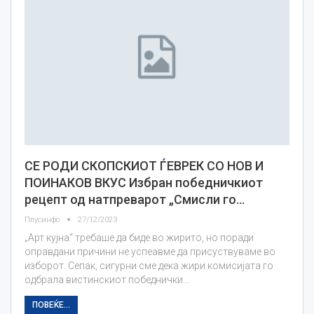
СЕ РОДИ СКОПСКИОТ ЃЕВРЕК СО НОВ И
ПОИНАКОВ ВКУС Избран победничкиот
рецепт од натпреварот „Смисли го…
Плусинфо
27/12/2023
„Арт кујна“ требаше да биде во жирито, но поради
оправдани причини не успеавме да присуствуваме во
изборот. Сепак, сигурни сме дека жири комисијата го
одбрала вистинскиот победнички…
ПОВЕЌЕ...