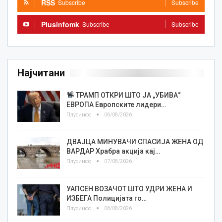
RSS
Subscribe
Subscribe
Plusinfomk
Subscribe
Subscribe
Најчитани
ТРАМП ОТКРИ ШТО ЈА „УБИВА“
ЕВРОПА Европските лидери…
Плусинфо
06/08/2026
ДВАЈЦА МИНУВАЧИ СПАСИЈА ЖЕНА ОД
ВАРДАР Храбра акција кај…
Плусинфо
07/08/2026
УАПСЕН ВОЗАЧОТ ШТО УДРИ ЖЕНА И
ИЗБЕГА Полицијата го…
Плусинфо
06/08/2026