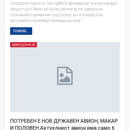
Според истрагата, тие одбиле да извршат контрола врз
лицето што било во куќен притвор по одлука на
Основниот кривичен суд Скопје, но и покрај тоа,
изготвиле службени белешки во кои…
ПОВЕЌЕ...
МАКЕДОНИЈА
ПОТРЕБЕН Е НОВ ДРЖАВЕН АВИОН, МАКАР
И ПОЛОВЕН Актуелниот авион има само 6