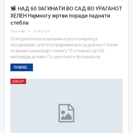
НАД 60 ЗАГИНАТИ ВО САД ВО УРАГАНОТ
ХЕЛЕН Најмногу жртви поради паднати
стебла
Плусинфо
29/09/2024
Осигурителните компании и прогнозерите ја
проценуваат штетата предизвикана од ураганот Хелен
за време на викендот помеѓу 15 и повеќе од 100
милијарди долари. По целосната проценка на…
ПОВЕЌЕ...
ИЗБОР