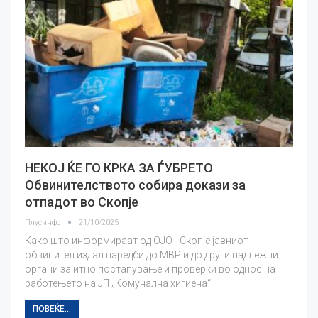
НЕКОЈ ЌЕ ГО КРКА ЗА ЃУБРЕТО
Обвинителството собира докази за
отпадот во Скопје
Плусинфо
21/10/2025
Како што информираат од ОЈО - Скопје јавниот
обвинител издал наредби до МВР и до други надлежни
органи за итно постапување и проверки во однос на
работењето на ЈП „Комунална хигиена“.
ПОВЕЌЕ...