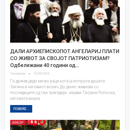
ДАЛИ АРХИЕПИСКОПОТ АНГЕЛАРИЈ ПЛАТИ
СО ЖИВОТ ЗА СВОЈОТ ПАТРИОТИЗАМ?
Одбележани 40 години од…
Панорама
16/06/2026
Го држев дедо ми во раце кога ја испушти душата.
Загина и неговиот возач. До денес живеам со
последиците од таа трагедија - изјави Татјана Попоска,
неговата внука.
ПОВЕЌЕ...
ИЗБОР