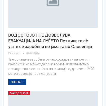
ВОДОСТОЈОТ НЕ ДОЗВОЛУВА
ЕВАКУАЦИЈА НА ЛУЃЕТО Петмината сѐ
уште се заробени во јамата во Словенија
Плусинфо
07/01/2024
Тие останале заробени откако дождот ги наполнил
каналите и не можат да се извлечат. Дополнително
отежнува што се наоѓаат на локација оддалечена 2400
метри од влезот во пештерата.
ПОВЕЌЕ...
МАКЕДОНИЈА