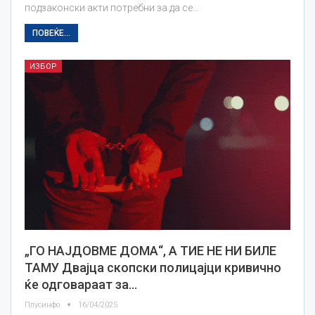
подзаконски акти потребни за да се…
ПОВЕЌЕ...
ИЗБОР
„ГО НАЈДОВМЕ ДОМА“, А ТИЕ НЕ НИ БИЛЕ
ТАМУ Двајца скопски полицајци кривично
ќе одговараат за…
Плусинфо
16/04/2025