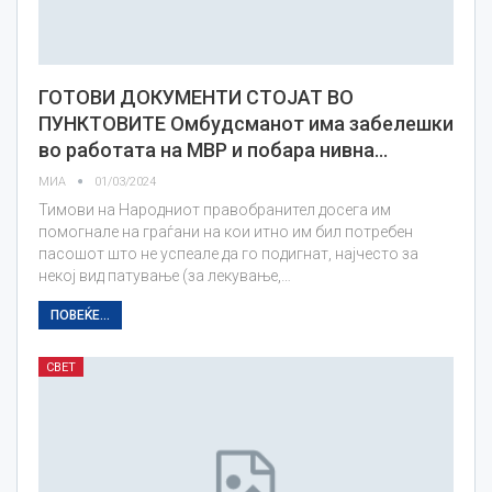
ГОТОВИ ДОКУМЕНТИ СТОЈАТ ВО
ПУНКТОВИТЕ Омбудсманот има забелешки
во работата на МВР и побара нивна…
МИА
01/03/2024
Тимови на Народниот правобранител досега им
помогнале на граѓани на кои итно им бил потребен
пасошот што не успеале да го подигнат, најчесто за
некој вид патување (за лекување,…
ПОВЕЌЕ...
СВЕТ