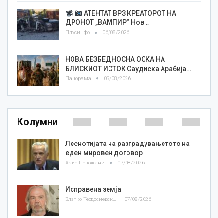
АТЕНТАТ ВРЗ КРЕАТОРОТ НА
ДРОНОТ „ВАМПИР“ Нов…
Плусинфо
06/08/2026
НОВА БЕЗБЕДНОСНА ОСКА НА
БЛИСКИОТ ИСТОК Саудиска Арабија…
Панорама
07/08/2026
Колумни
Леснотијата на разградувањетото на
еден мировен договор
Азис Положани
07/08/2026
Исправена земја
Златко Теодосиевски
07/08/2026