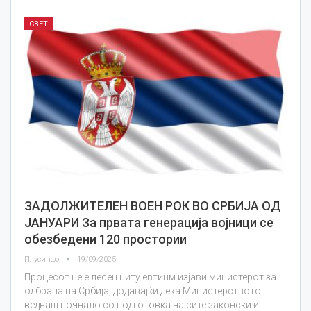
СВЕТ
ЗАДОЛЖИТЕЛЕН ВОЕН РОК ВО СРБИЈА ОД
ЈАНУАРИ За првата генерација војници се
обезбедени 120 простории
Плусинфо
19/09/2025
Процесот не е лесен ниту евтинм изјави министерот за
одбрана на Србија, додавајќи дека Министерството
веднаш почнало со подготовка на сите законски и