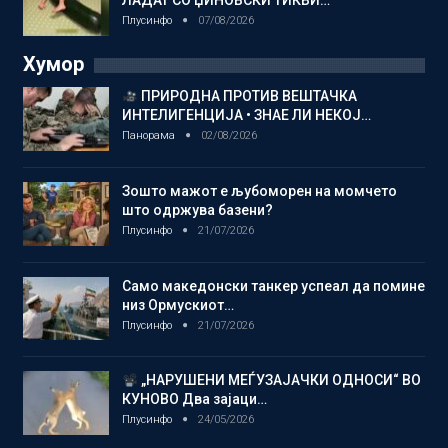
Плусинфо
07/08/2026
Хумор
ПРИРОДНА ПРОТИВ ВЕШТАЧКА
ИНТЕЛИГЕНЦИЈА • ЗНАЕ ЛИ НЕКОЈ…
Панорама
02/08/2026
Зошто мажот е љубоморен на момчето
што одржува базени?
Плусинфо
21/07/2026
Само македонски танкер успеал да помине
низ Ормускиот…
Плусинфо
21/07/2026
„НАРУШЕНИ МЕЃУЗАЈАЧКИ ОДНОСИ“ ВО
КУНОВО Два зајаци…
Плусинфо
24/05/2026