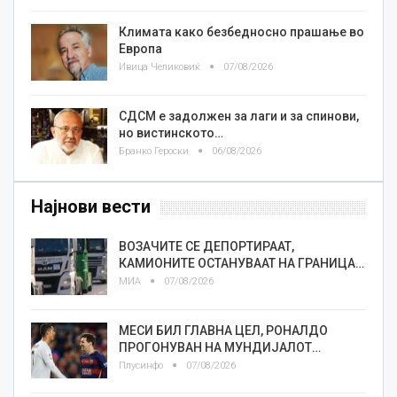
Климата како безбедносно прашање во
Европа
Ивица Челиковиќ
07/08/2026
СДСМ е задолжен за лаги и за спинови,
но вистинското…
Бранко Героски
06/08/2026
Најнови вести
ВОЗАЧИТЕ СЕ ДЕПОРТИРААТ,
КАМИОНИТЕ ОСТАНУВААТ НА ГРАНИЦА…
МИА
07/08/2026
МЕСИ БИЛ ГЛАВНА ЦЕЛ, РОНАЛДО
ПРОГОНУВАН НА МУНДИЈАЛОТ…
Плусинфо
07/08/2026