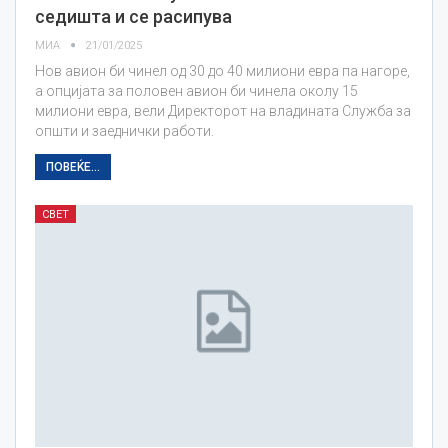
седишта и се расипува
МИА
21/01/2025
Нов авион би чинел од 30 до 40 милиони евра па нагоре,
а опцијата за половен авион би чинела околу 15
милиони евра, вели Директорот на владината Служба за
општи и заеднички работи.
ПОВЕЌЕ...
СВЕТ