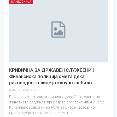
МАКЕДОНИЈА
КРИВИЧНА ЗА ДРЖАВЕН СЛУЖБЕНИК
Финансиска полиција смета дека
раководното лице ја злоупотребило…
МИА
15/12/2022
Пријавениот сторил и кривично дело Загадување на
животната средина и природата согласно член 218 од
Кривичниот законик на РСМ, а притоа наведениот
правен субјект се стекнал со имотна…