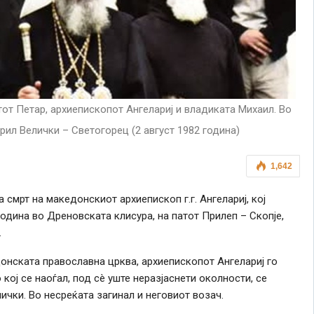
от Петар, архиепископот Ангелариј и владиката Михаил. Во
рил Велички – Светогорец (2 август 1982 година)
1,642
 смрт на македонскиот архиепископ г.г. Ангелариј, кој
година во Дреновската клисура, на патот Прилеп – Скопје,
.
онската православна црква, архиепископот Ангелариј го
кој се наоѓал, под сè уште неразјаснети околности, се
ички. Во несреќата загинал и неговиот возач.