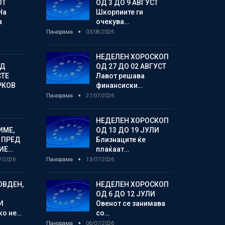
ОТ
ОД 3 ДО 9 АВГУСТ
На
Шкорпиите ги
а
очекува…
Панорама
03/08/2026
НЕДЕЛЕН ХОРОСКОП
ОД
ОД 27 ДО 02 АВГУСТ
СТЕ
Лавот решава
РКОВ
финансиски…
Панорама
27/07/2026
НЕДЕЛЕН ХОРОСКОП
ИМЕ,
ОД 13 ДО 19 ЈУЛИ
 ПРЕД
Близнаците ќе
ИЕ…
плаќаат…
7/2026
Панорама
13/07/2026
ОВДЕН,
НЕДЕЛЕН ХОРОСКОП
ОД 6 ДО 12 ЈУЛИ
И
Овенот се занимава
ко не…
со…
Панорама
06/07/2026