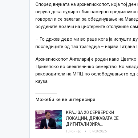
Според внуката на архиепископот, која тој ден 
верува дека судирот бил намерно предизвикан,
говорел и се залагал за обединување на Макед
осудените возачи на цистерните отслужиле сам
– Го држев дедо ми во раце кога ја испушти ду
последиците од таа трагедија – изјави Татјана 
Архиепископот Ангелариј e роден како Цветко К
Прилепско во свештеничко семејство. Во младо
раководители на МПЦ по ослободувањето од ф
кауза
.
Можеби ќе ве интересира
КРАЈ ЗА 20 СЕРВЕРСКИ
ЛОКАЦИИ, ДРЖАВАТА СЕ
ДИГИТАЛИЗИРА…
Плусинфо
07/08/2026