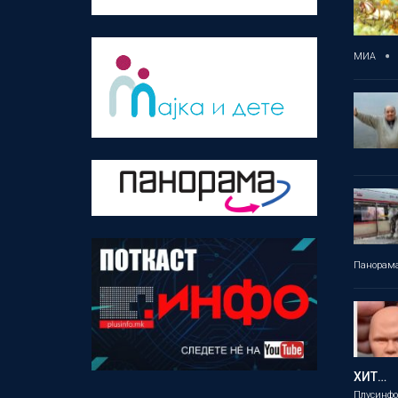
МИА
Панорам
ХИТ…
Плусинф