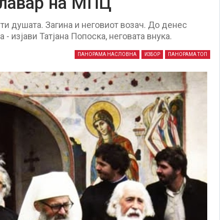
главар на МПЦ
ти душата. Загина и неговиот возач. До денес
- изјави Татјана Попоска, неговата внука.
ПАНОРАМА НАСЛОВНА
ИЗБОР
ПАНОРАМА ТОП