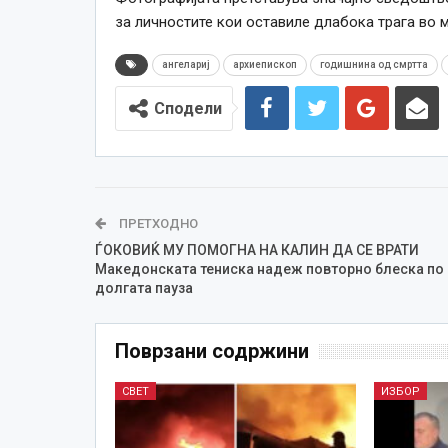
за личностите кои оставиле длабока трага во 
ангелариј
архиепископ
годишнина од смртта
Сподели
ПРЕТХОДНО
ЃОКОВИЌ МУ ПОМОГНА НА КАЛИН ДА СЕ ВРАТИ
Македонската тениска надеж повторно блеска по
долгата пауза
Поврзани содржини
СВЕТ
ИЗБОР