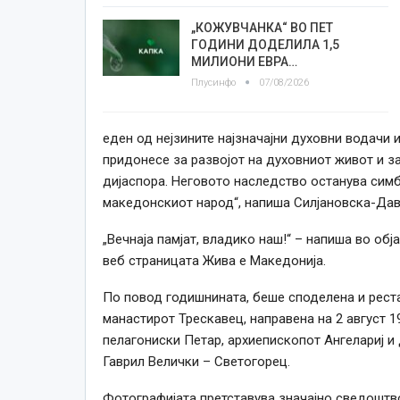
„КОЖУВЧАНКА“ ВО ПЕТ
ГОДИНИ ДОДЕЛИЛА 1,5
МИЛИОНИ ЕВРА…
Плусинфо
07/08/2026
еден од нејзините најзначајни духовни водачи 
придонесе за развојот на духовниот живот и з
дијаспора. Неговото наследство останува симбо
македонскиот народ“, напиша Силјановска-Давк
„Вечнаја памјат, владико наш!
“ –
напиша
во обј
веб страницата
Жива е Македонија.
По повод годишнината, беше споделена и рест
манастирот Трескавец, направена на 2 август 
пелагониски Петар, архиепископот Ангелариј и
Гаврил Велички – Светогорец.
Фотографијата претставува значајно сведоштв