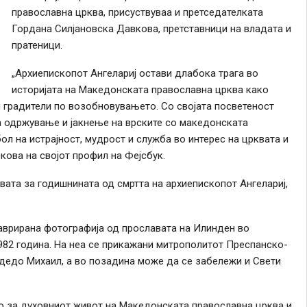
православна црква, присуствуваа и претседателката
Гордана Силјановска Давкова, претставници на владата и
пратеници.
„Архиепископот Ангелариј остави длабока трага во
историјата на Македонската православна црква како
и градители по возобновувањето. Со својата посветеност
а одржување и јакнење на врските со македонската
л на истрајност, мудрост и служба во интерес на црквата и
ова на својот профил на Фејсбук.
авата
за годишнината од смртта на архиепископот Ангелариј,
аврирана фотографија од прославата на Илинден во
1982 година. На неа се прикажани митрополитот Преспанско-
 дедо Михаил, а во позадина може да се забележи и Свети
о за духовниот живот на Македонската православна црква и