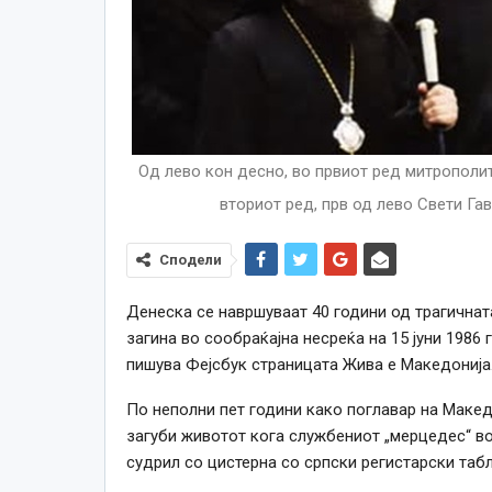
Oд лево кон десно, во првиот ред митрополит
вториот ред, прв од лево Свети Гав
Сподели
Денеска се навршуваат 40 години од трагичната
загина во сообраќајна несреќа на 15 јуни 1986 
пишува Фејсбук страницата Жива е Македонија
По неполни пет години како поглавар на Макед
загуби животот кога службениот „мерцедес“ во 
судрил со цистерна со српски регистарски табл