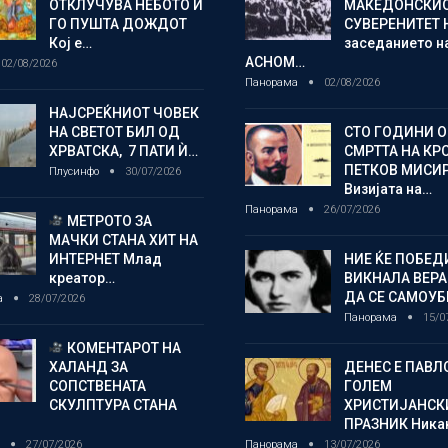
ОТКЛУЧУВА НЕБОТО И
МАКЕДОНСКИ
ГО ПУШТА ДОЖДОТ
СУВЕРЕНИТЕТ 
Кој е…
заседанието н
АСНОМ…
02/08/2026
Панорама
02/08/2026
НАЈСРЕЌНИОТ ЧОВЕК
НА СВЕТОТ БИЛ ОД
СТО ГОДИНИ 
ХРВАТСКА, 7 ПАТИ Ѝ…
СМРТТА НА КР
ПЕТКОВ МИСИ
Плусинфо
30/07/2026
Визијата на…
Панорама
26/07/2026
МЕТРОТО ЗА
МАЧКИ СТАНА ХИТ НА
ИНТЕРНЕТ Млад
НИЕ ЌЕ ПОБЕД
креатор…
ВИКНАЛА ВЕРА
ДА СЕ САМОУБ
а
28/07/2026
Панорама
15/0
КОМЕНТАРОТ НА
ХАЛАНД ЗА
ДЕНЕС Е ПАВЛ
СОПСТВЕНАТА
ГОЛЕМ
СКУЛПТУРА СТАНА
ХРИСТИЈАНСК
ПРАЗНИК Ника
о
27/07/2026
Панорама
13/07/2026