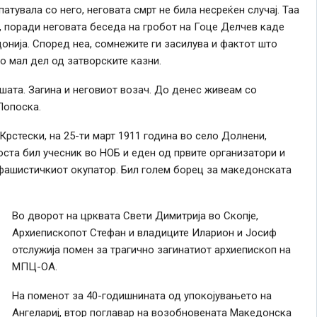
патувала со него, неговата смрт не била несреќен случај. Таа
 поради неговата беседа на гробот на Гоце Делчев каде
онија. Според неа, сомнежите ги засилува и фактот што
о мал дел од затворските казни.
шата. Загина и неговиот возач. До денес живеам со
Попоска.
рстески, на 25-ти март 1911 година во село Долнени,
ста бил учесник во НОБ и еден од првите организатори и
ашистичкиот окупатор. Бил голем
борец за м
акедон
ската
Во дворот на црквата Свети Димитрија во Скопје,
Архиепископот Стефан и владиците Иларион и Јосиф
отслужија помен за трагично загинатиот архиепископ на
МПЦ-ОА.
На поменот за 40-годишнината од упокојувањето на
Ангелариј, втор поглавар на возобновената Македонска