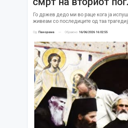
смрт на вториот по
Го држев дедо ми во раце кога ја испуш
живеам со последиците од таа трагедија 
Објавено
16/06/2026 16:02:55
Од
Панорама