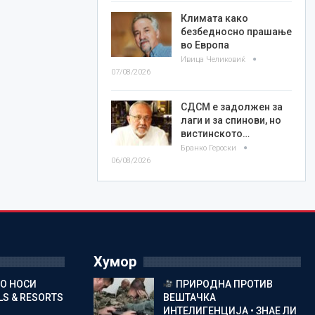
Климата како
безбедносно прашање
во Европа
Ивица Челиковиќ
07/08/2026
СДСМ е задолжен за
лаги и за спинови, но
вистинското…
Бранко Героски
06/08/2026
Хумор
ГО НОСИ
ПРИРОДНА ПРОТИВ
S & RESORTS
ВЕШТАЧКА
ИНТЕЛИГЕНЦИЈА • ЗНАЕ ЛИ