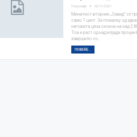
Плусинфо
02/11/2021
Минатиот вторник „Сквид“ се тр
само 1 цент. За помалку од една
неговата цена скокна на над 2.8
Тоа е раст од над илјада процент
завршило со…
ПОВЕЌЕ...