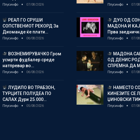
Плусинфо
07/08/2026
Плусинфо
07/08
РЕАЛ ГО СРУШИ
ДУО ОД СОН
СОПСТВЕНИОТ РЕКОРД За
МАДОНА И КА
Диоманде ќе плати…
Прва заедничк
Плусинфо
06/08/2026
Плусинфо
07/08
ВОЗНЕМИРУВАЧКО Гром
МАДОНА СА
усмрти фудбалер среде
ОД ДЕНИС РО
натпревар во…
СПРЕМНА ДА 
Плусинфо
06/08/2026
Плусинфо
07/08
ЛУДИЛО ВО ТРАБЗОН,
НАМЕСТО СО
ТУРЦИТЕ ПОЛУДЕА ПО
КИНЕЗИТЕ СЕ 
САЛАХ Дури 25.000…
ЏИНОВСКИ ТИ
Плусинфо
05/08/2026
Плусинфо
07/08