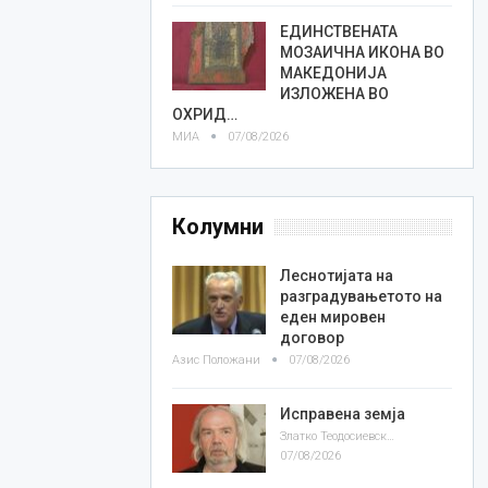
ЕДИНСТВЕНАТА
МОЗАИЧНА ИКОНА ВО
МАКЕДОНИЈА
ИЗЛОЖЕНА ВО
ОХРИД…
МИА
07/08/2026
Колумни
Леснотијата на
разградувањетото на
еден мировен
договор
Азис Положани
07/08/2026
Исправена земја
Златко Теодосиевски
07/08/2026