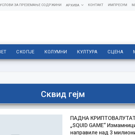
УСЛОВИ ЗА ПРЕЗЕМАЊЕ СОДРЖИНИ
КОНТАКТ
ИМПРЕСУМ
М
АРХИВА
ВЕТ
СКОПЈЕ
КОЛУМНИ
КУЛТУРА
СЦЕНА
Сквид гејм
ПАДНА КРИПТОВАЛУТАТ
„SQUID GAME“ Измамниц
направиле над 3 милион