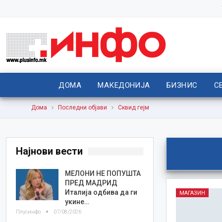
ДОМА
МАКЕДОНИЈА
БИЗНИС
С
Дома
Последни објави
Сквид гејм
Најнови вести
МЕЛОНИ НЕ ПОПУШТА
ПРЕД МАДРИД
Италија одбива да ги
МАГАЗИН
укине…
Плусинфо
07/08/2026