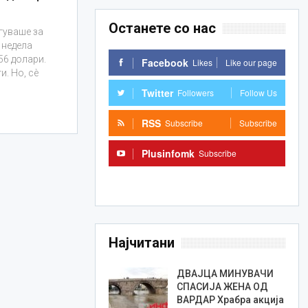
Останете со нас
гуваше за
 недела
56 долари.
Facebook
Likes
Like our page
и. Но, сè
Twitter
Followers
Follow Us
RSS
Subscribe
Subscribe
Plusinfomk
Subscribe
Subscribe
Најчитани
ДВАЈЦА МИНУВАЧИ
СПАСИЈА ЖЕНА ОД
ВАРДАР Храбра акција