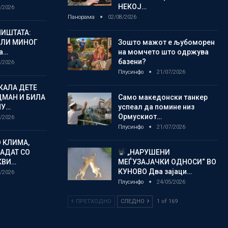
НЕКОЈ…
/2026
Панорама
02/08/2026
ИШТАТА:
ЈЛИ МИНОГ
Зошто мажот е љубоморен
а…
на момчето што одржува
базени?
/2026
Плусинфо
21/07/2026
КАЛА ДЕТЕ
ДМАН И БИЛА
Само македонски танкер
МУ…
успеал да помине низ
Ормускиот…
/2026
Плусинфо
21/07/2026
 КЛИМА,
ЛАДАТ СО
„НАРУШЕНИ
КВИ…
МЕЃУЗАЈАЧКИ ОДНОСИ“ ВО
КУНОВО Два зајаци…
/2026
Плусинфо
24/05/2026
ПРЕТХОДНО
СЛЕДНО
1 of 169