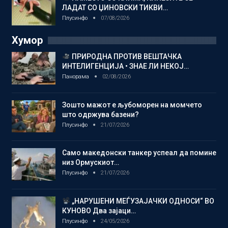
ЛАДАТ СО ЏИНОВСКИ ТИКВИ…
Плусинфо
07/08/2026
Хумор
ПРИРОДНА ПРОТИВ ВЕШТАЧКА
ИНТЕЛИГЕНЦИЈА • ЗНАЕ ЛИ НЕКОЈ…
Панорама
02/08/2026
Зошто мажот е љубоморен на момчето
што одржува базени?
Плусинфо
21/07/2026
Само македонски танкер успеал да помине
низ Ормускиот…
Плусинфо
21/07/2026
„НАРУШЕНИ МЕЃУЗАЈАЧКИ ОДНОСИ“ ВО
КУНОВО Два зајаци…
Плусинфо
24/05/2026