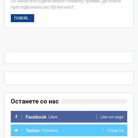
со минатите години имало помалку приеми. Десетина
прегледи имало во Ургентниот…
ПОВЕЌЕ...
Останете со нас
Facebook
Likes
Like our page
Twitter
Followers
Follow Us