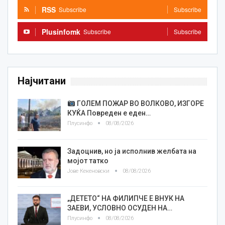
RSS
Subscribe
Subscribe
Plusinfomk
Subscribe
Subscribe
Најчитани
ГОЛЕМ ПОЖАР ВО ВОЛКОВО, ИЗГОРЕ
КУЌА Повреден е еден…
Плусинфо
08/08/2026
Задоцнив, но ја исполнив желбата на
мојот татко
Јове Кекеновски
08/08/2026
„ДЕТЕТО“ НА ФИЛИПЧЕ Е ВНУК НА
ЗАЕВИ, УСЛОВНО ОСУДЕН НА…
Плусинфо
08/08/2026