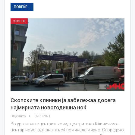
ПОВЕЌЕ...
СКОПЈЕ
Скопските клиники ја забележаа досега
најмирната новогодишна ноќ
Плусинфо
01/01/2021
Во ургентните центри и ковид центрите во Клиничкиот
центар новогодишната ноќ поминала мирно. Споредено