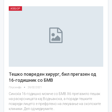
ИЗБОР
Тешко повреден хирург, бил прегазен од
16-годишник со БМВ
Плусинфо
26/02/2021
Синоќа 16-годишно момче со БМВ Х6 прегазило пешак
на раскрсницата кај Водњанска, а поради тешките
повреди лицето е префрлено на лекување на скопските
клиники. Дел од медиумите…