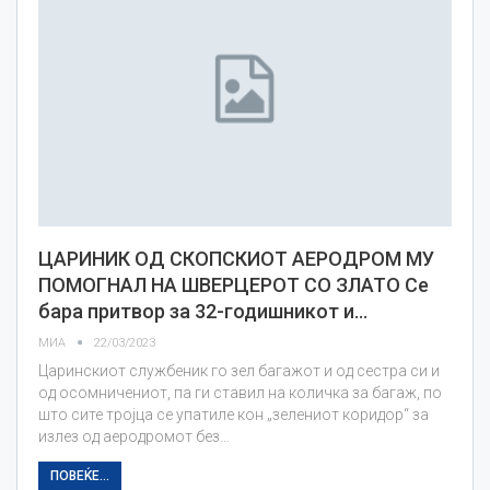
ЦАРИНИК ОД СКОПСКИОТ АЕРОДРОМ МУ
ПОМОГНАЛ НА ШВЕРЦЕРОТ СО ЗЛАТО Се
бара притвор за 32-годишникот и…
МИА
22/03/2023
Царинскиот службеник го зел багажот и од сестра си и
од осомничениот, па ги ставил на количка за багаж, по
што сите тројца се упатиле кон „зелениот коридор“ за
излез од аеродромот без…
ПОВЕЌЕ...