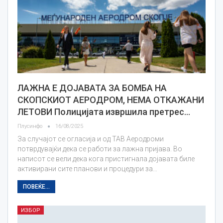
ЛАЖНА Е ДОЈАВАТА ЗА БОМБА НА
СКОПСКИОТ АЕРОДРОМ, НЕМА ОТКАЖАНИ
ЛЕТОВИ Полицијата извршила претрес…
Плусинфо
16/08/2025
За случајот се огласија и од ТАВ Аеродроми
потврдувајќи дека се работи за лажна пријава. Во
написот се вели дека кога пристигнала дојавата биле
активирани сите планови и процедури за…
ПОВЕЌЕ...
ИЗБОР