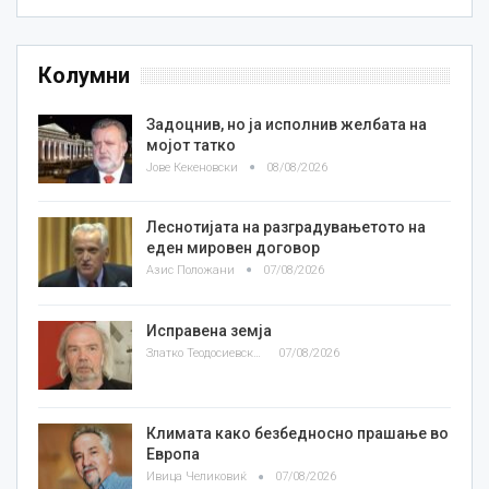
Колумни
Задоцнив, но ја исполнив желбата на
мојот татко
Јове Кекеновски
08/08/2026
Леснотијата на разградувањетото на
еден мировен договор
Азис Положани
07/08/2026
Исправена земја
Златко Теодосиевски
07/08/2026
Климата како безбедносно прашање во
Европа
Ивица Челиковиќ
07/08/2026