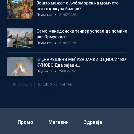
Зошто мажот е љубоморен на момчето
што одржува базени?
Плусинфо
21/07/2026
Само македонски танкер успеал да помине
низ Ормускиот…
Плусинфо
21/07/2026
„НАРУШЕНИ МЕЃУЗАЈАЧКИ ОДНОСИ“ ВО
КУНОВО Два зајаци…
Плусинфо
24/05/2026
ПРЕТХОДНО
СЛЕДНО
1 of 169
Промо
Магазин
Здравје