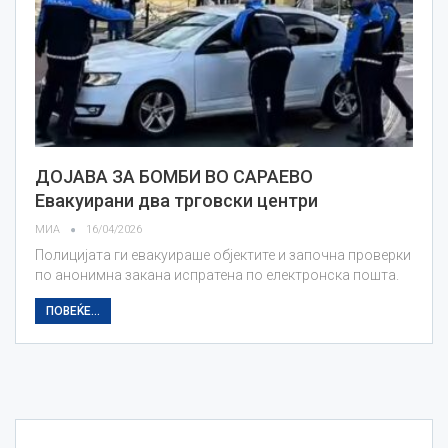
ДОЈАВА ЗА БОМБИ ВО САРАЕВО
Евакуирани два трговски центри
МИА
16/04/2026
Полицијата ги евакуираше објектите и започна проверки
по анонимна закана испратена по електронска пошта.
ПОВЕЌЕ...