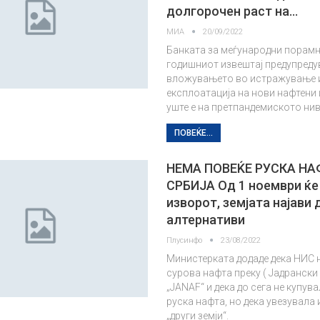
долгорочен раст на…
МИА
20/09/2022
Банката за меѓународни порам
годишниот извештај предупреду
вложувањето во истражување 
експлоатација на нови нафтени 
уште е на претпандемиското нив
ПОВЕЌЕ...
НЕМА ПОВЕЌЕ РУСКА НА
СРБИЈА Од 1 ноември ќе
изворот, земјата најави 
алтернативи
Плусинфо
23/08/2022
Министерката додаде дека НИС 
сурова нафта преку ( Јадрански
„JANAF“ и дека до сега не купув
руска нафта, но дека увезувала 
„други земји“.