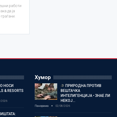
решни работи
ака да ја
 граѓани.
Хумор
ГО НОСИ
ПРИРОДНА ПРОТИВ
S & RESORTS
ВЕШТАЧКА
ИНТЕЛИГЕНЦИЈА • ЗНАЕ ЛИ
НЕКОЈ…
/2026
Панорама
02/08/2026
ИШТАТА: