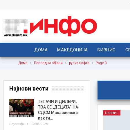
ДОМА
МАКЕДОНИЈА
БИЗНИС
С
Дома
Последни објави
руска нафта
Page 3
Најнови вести
TEПАЧИ И ДИЛЕРИ,
ТОА СЕ „ДЕЦАТА“ НА
СДСМ Манасиевски
БИЗНИС
пак ги…
Плусинфо
09/08/2026