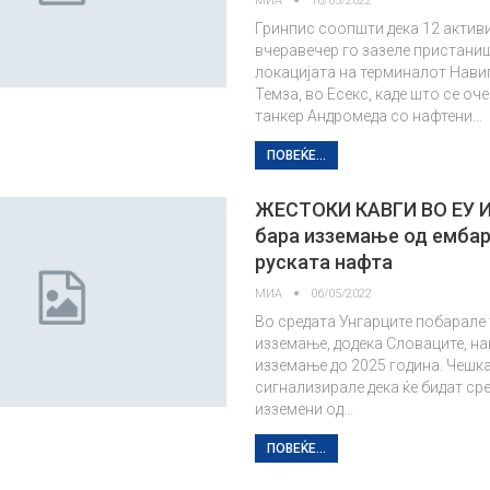
МИА
16/05/2022
Гринпис соопшти дека 12 актив
вчеравечер го зазеле пристани
локацијата на терминалот Навиг
Темза, во Есекс, каде што се оч
танкер Андромеда со нафтени…
ПОВЕЌЕ...
ЖЕСТОКИ КАВГИ ВО ЕУ И
бара изземање од ембар
руската нафта
МИА
06/05/2022
Во средата Унгарците побарале 
изземање, додека Словаците, на
изземање до 2025 година. Чешка
сигнализирале дека ќе бидат сре
изземени од…
ПОВЕЌЕ...