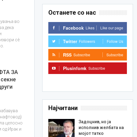
Останете со нас
нувања во
Facebook
Likes
Like our page
ва дека
и
извори сè
Twitter
Followers
Follow Us
о.
RSS
Subscribe
Subscribe
Plusinfomk
Subscribe
ФТА ЗА
 секне
Subscribe
други
Најчитани
набавува
 нафтовод)
Задоцнив, но ја
ала целосно
исполнив желбата на
и од Ирак и
мојот татко