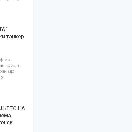
ТА“
ки танкер
афтена
ран во Хонг
розин до
во
АЊЕТО НА
нема
генси