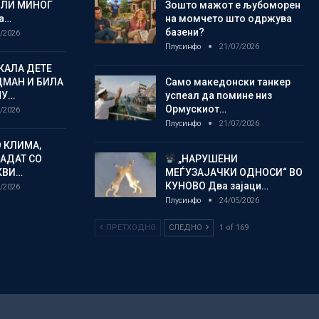
ЈЛИ МИНОГ
Зошто мажот е љубоморен
а…
на момчето што одржува
базени?
/2026
Плусинфо
21/07/2026
КАЛА ДЕТЕ
ДМАН И БИЛА
Само македонски танкер
МУ…
успеал да помине низ
Ормускиот…
/2026
Плусинфо
21/07/2026
 КЛИМА,
ЛАДАТ СО
„НАРУШЕНИ
КВИ…
МЕЃУЗАЈАЧКИ ОДНОСИ“ ВО
КУНОВО Два зајаци…
/2026
Плусинфо
24/05/2026
ПРЕТХОДНО
СЛЕДНО
1 of 169