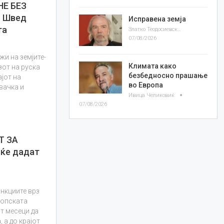
Е БЕЗ
о Швед
Исправена земја
та
Златко Теодосиевски
07/08/2026
и на земјите-
Климата како
зот на руска
безбедносно прашање
ајот на
во Европа
вачка и
Ивица Челиковиќ
07/08/2026
Т ЗА
 ќе дадат
анкциите врз
ропската
т месеци да
 а до крајот