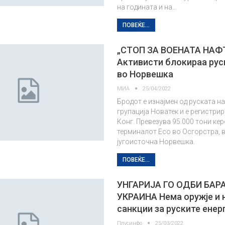
на годината и на…
ПОВЕЌЕ...
„СТОП ЗА ВОЕНАТА НАФ
Активисти блокираа рус
во Норвешка
МИА
25/04/2022
Бродот е изнајмен од руската н
групација Новатек и е регистри
Конг. Превезува 95.000 тони ке
терминалот Есо во Осгорстра, 
југоисточна Норвешка.
ПОВЕЌЕ...
УНГАРИЈА ГО ОДБИ БАР
УКРАИНА Нема оружје и 
санкции за руските енер
Плусинфо
25/03/2022