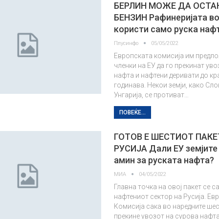
БЕРЛИН МОЖЕ ДА ОСТАН
БЕНЗИН Рафинеријата в
користи само руска наф
Плусинфо
05/05/2022
Европската комисија им предлож
членки на ЕУ да го прекинат уво
нафта и нафтени деривати до кр
годинава. Некои земји, како Сло
Унгарија, се противат…
ПОВЕЌЕ...
ГОТОВ Е ШЕСТИОТ ПАКЕ
РУСИЈА Дали ЕУ земјите
амин за руската нафта?
МИА
04/05/2022
Главна точка на овој пакет се с
нафтениот сектор на Русија. Ев
Комисија сака во наредните шес
прекине увозот на сурова нафта,