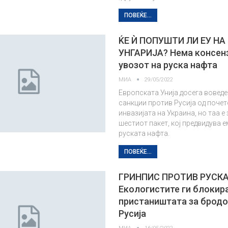
ПОВЕЌЕ...
ЌЕ Ѝ ПОПУШТИ ЛИ ЕУ НА
УНГАРИЈА? Нема консенз
увозот на руска нафта
МИА
29/05/2022
Европската Унија досега воведе
санкции против Русија од почет
инвазијата на Украина, но таа е
шестиот пакет, кој предвидува 
руската нафта.
ПОВЕЌЕ...
ГРИНПИС ПРОТИВ РУСК
Екологистите ги блокир
пристаништата за бродо
Русија