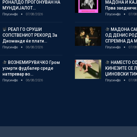
РОНАЛДО ПРОГОНУВАН НА
МАДОНА И КА
МУНДИЈАЛОТ…
Прва заедничк
Плусинфо
07/08/2026
Плусинфо
07/08
РЕАЛ ГО СРУШИ
МАДОНА СА
СОПСТВЕНИОТ РЕКОРД За
ОД ДЕНИС РО
Диоманде ќе плати…
СПРЕМНА ДА 
Плусинфо
06/08/2026
Плусинфо
07/08
ВОЗНЕМИРУВАЧКО Гром
НАМЕСТО СО
усмрти фудбалер среде
КИНЕЗИТЕ СЕ 
натпревар во…
ЏИНОВСКИ ТИ
Плусинфо
06/08/2026
Плусинфо
07/08