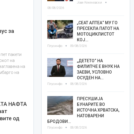
Јове Кекеновски
08/08/2026
„СЕАТ АЛТЕА“ МУ ГО
ПРЕСЕКЛА ПАТОТ НА
ус за
МОТОЦИКЛИСТОТ
КОЈ…
Плусинфо
09/08/2026
 пет пакети
окот на
„ДЕТЕТО“ НА
ФИЛИПЧЕ Е ВНУК НА
 заглавена на
ЗАЕВИ, УСЛОВНО
ембарго на
ОСУДЕН НА…
Плусинфо
08/08/2026
ПРЕСУШИЈА
АТА НАФТА
БУНАРИТЕ ВО
ИСТОЧНА ХРВАТСКА,
аат
НАТОВАРЕНИ
вите од
БРОДОВИ…
Плусинфо
08/08/2026