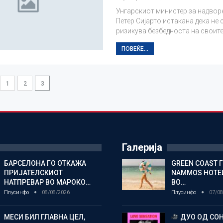
Унгарскиот министер за надво
Петер Сијарто истакана дека не с
ризикува безбедноста на своите
ПОВЕЌЕ...
1
2
3
Галерија
БАРСЕЛОНА ГО ОТКАЖА
GREEN COAST 
ПРИЈАТЕЛСКИОТ
NAMMOS HOTEL
НАТПРЕВАР ВО МАРОКО…
ВО…
Плусинфо
08/08/2026
Плусинфо
07/08
МЕСИ БИЛ ГЛАВНА ЦЕЛ,
ДУО ОД СОН