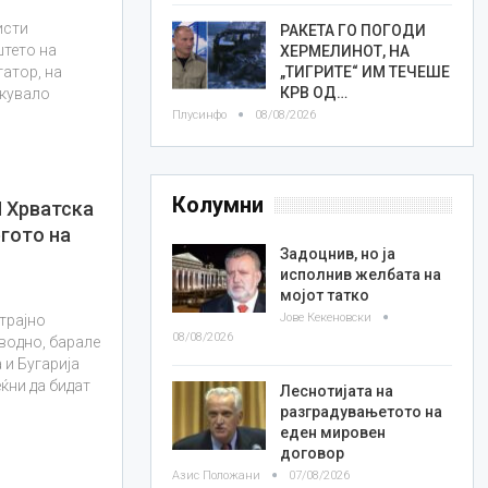
исти
РАКЕТА ГО ПОГОДИ
штето на
ХЕРМЕЛИНОТ, НА
„ТИГРИТЕ“ ИМ ТЕЧЕШЕ
атор, на
КРВ ОД…
екувало
Плусинфо
08/08/2026
Колумни
 Хрватска
гото на
Задоцнив, но ја
исполнив желбата на
мојот татко
Јове Кекеновски
трајно
08/08/2026
водно, барале
 и Бугарија
ќни да бидат
Леснотијата на
разградувањетото на
еден мировен
договор
Азис Положани
07/08/2026