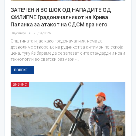
ЗАТЕЧЕН И ВО ШОК ОД НАПАДИТЕ ОД
ФИЛИПЧЕ Градоначалникот на Крива
Паланка за атакот на СДСМ врз него
Плусинфо
23/04/2026
Општината и јас како градоначалник, нема да
дозволиме отворање на рудникот за антимон по секоја
цена, туку ќе бараме да се запазат сите стандарди и нови
технологии во светски размери -…
ПОВЕЌЕ...
БИЗНИС