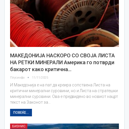
МАКЕДОНИЈА НАСКОРО СО СВОЈА ЛИСТА
НА РЕТКИ МИНЕРАЛИ Америка го потврди
бакарот како критична…
Плусинфо
11/11/2025
И Македонија е на пат да креира сопствена Листа на
критични минерални суровини, но и Листа на стратешки
минерални суровини. Ова е предвидено во новиот нацрт
текст на Законот за…
ПОВЕЌЕ...
БИЗНИС