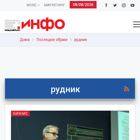
08/08/2026
MORE
МАРКЕТИНГ
Дома
Последни објави
рудник
рудник
БИЗНИС