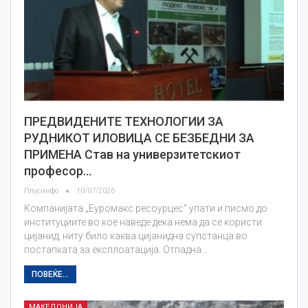
ПРЕДВИДЕНИТЕ ТЕХНОЛОГИИ ЗА
РУДНИКОТ ИЛОВИЦА СЕ БЕЗБЕДНИ ЗА
ПРИМЕНА Став на универзитетскиот
професор…
Плусинфо
10/07/2026
Компанијата „Еуромакс ресоурцес“ упати и писмо до
институциите во кое наведе дека нема да се користи
цијанид, ниту било каква цијанидна супстанца во
постапката за експлоатација. Отпадна…
ПОВЕЌЕ...
МАКЕДОНИЈА