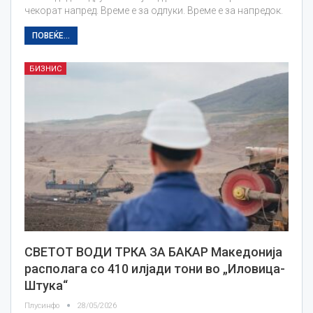
чекорат напред. Време е за одлуки. Време е за напредок.
ПОВЕЌЕ...
БИЗНИС
СВЕТОТ ВОДИ ТРКА ЗА БАКАР Македонија
располага со 410 илјади тони во „Иловица-
Штука“
Плусинфо
28/05/2026