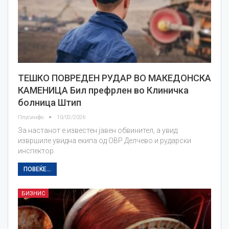
ТЕШКО ПОВРЕДЕН РУДАР ВО МАКЕДОНСКА
КАМЕНИЦА Бил префрлен во Клиничка
болница Штип
Плусинфо
10/02/2026
За настанот е известен јавен обвинител, а увид
извршиле увидна екипа од ОВР Делчево и рударски
инспектор.
ПОВЕЌЕ...
БИЗНИС