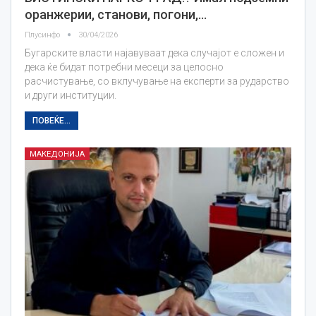
оранжерии, станови, погони,…
Плусинфо
30/04/2026
Бугарските власти најавуваат дека случајот е сложен и
дека ќе бидат потребни месеци за целосно
расчистување, со вклучување на експерти за рударство
и други институции.
ПОВЕЌЕ...
МАКЕДОНИЈА