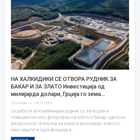
НА ХАЛКИДИКИ СЕ ОТВОРА РУДНИК ЗА
БАКАР И ЗА ЗЛАТО Инвестиција од
милијарда долари, Грција го зема…
Плусинфо
04/11/2025
Се работи за комбиниран рудник со затворен и
површински коп, фокусиран на злато и бакар, односно
ресурси кои се клучни за новата економија: златото
како заштита од инфлација и…