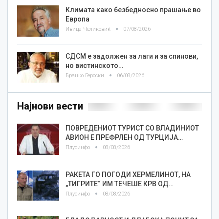
Климата како безбедносно прашање во
Европа
Ивица Челиковиќ
07/08/2026
СДСМ е задолжен за лаги и за спинови,
но вистинското…
Бранко Героски
06/08/2026
Најнови вести
ПОВРЕДЕНИОТ ТУРИСТ СО ВЛАДИНИОТ
АВИОН Е ПРЕФРЛЕН ОД ТУРЦИЈА…
Плусинфо
08/08/2026
РАКЕТА ГО ПОГОДИ ХЕРМЕЛИНОТ, НА
„ТИГРИТЕ“ ИМ ТЕЧЕШЕ КРВ ОД…
Плусинфо
08/08/2026