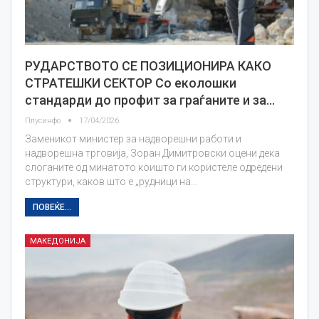
РУДАРСТВОТО СЕ ПОЗИЦИОНИРА КАКО
СТРАТЕШКИ СЕКТОР Со еколошки
стандарди до профит за граѓаните и за…
Плусинфо
17/04/2026
Заменикот министер за надворешни работи и
надворешна трговија, Зоран Димитровски оцени дека
слоганите од минатото коишто ги користеле одредени
структури, каков што е „рудници на…
ПОВЕЌЕ...
МАКЕДОНИЈА