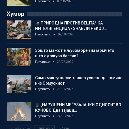
Плусинфо
07/08/2026
Хумор
ПРИРОДНА ПРОТИВ ВЕШТАЧКА
ИНТЕЛИГЕНЦИЈА • ЗНАЕ ЛИ НЕКОЈ…
Панорама
02/08/2026
Зошто мажот е љубоморен на момчето
што одржува базени?
Плусинфо
21/07/2026
Само македонски танкер успеал да помине
низ Ормускиот…
Плусинфо
21/07/2026
„НАРУШЕНИ МЕЃУЗАЈАЧКИ ОДНОСИ“ ВО
КУНОВО Два зајаци…
Плусинфо
24/05/2026
ПРЕТХОДНО
СЛЕДНО
1 of 169