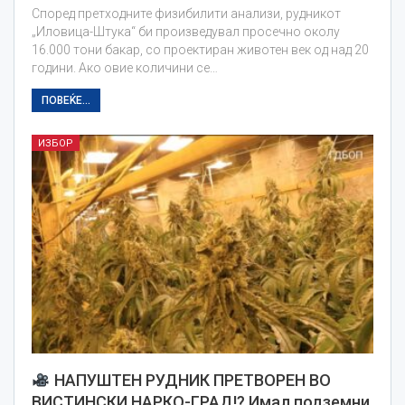
Според претходните физибилити анализи, рудникот
„Иловица-Штука“ би произведувал просечно околу
16.000 тони бакар, со проектиран животен век од над 20
години. Ако овие количини се…
ПОВЕЌЕ...
ИЗБОР
НАПУШТЕН РУДНИК ПРЕТВОРЕН ВО
ВИСТИНСКИ НАРКО-ГРАД!? Имал подземни