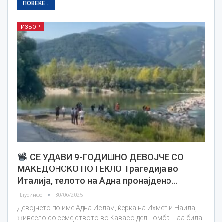
ПОВЕЌЕ...
ИЗБОР
СЕ УДАВИ 9-ГОДИШНO ДЕВОЈЧЕ СО
МАКЕДОНСКО ПОТЕКЛО Трагедија во
Италија, телото на Адна пронајдено…
Плусинфо
30/06/2025
Девојчето по име Адна Ислам, ќерка на Ихмет и Наила,
живеело со семејството во Кавасо дел Томба. Таа била