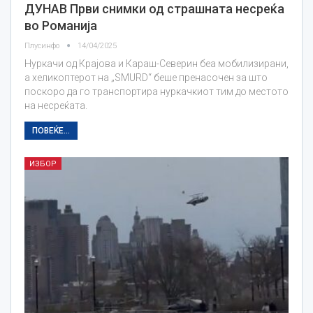
ДУНАВ Први снимки од страшната несреќа
во Романија
Плусинфо
14/04/2025
Нуркачи од Крајова и Караш-Северин беа мобилизирани,
а хеликоптерот на „SMURD“ беше пренасочен за што
поскоро да го транспортира нуркачкиот тим до местото
на несреќата.
ПОВЕЌЕ...
ИЗБОР