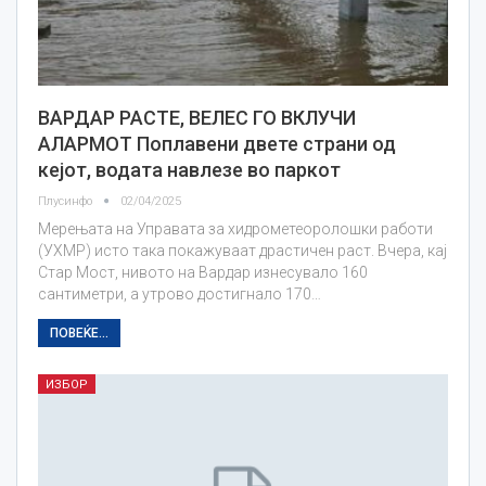
ВАРДАР РАСТЕ, ВЕЛЕС ГО ВКЛУЧИ
АЛАРМОТ Поплавени двете страни од
кејот, водата навлезе во паркот
Плусинфо
02/04/2025
Мерењата на Управата за хидрометеоролошки работи
(УХМР) исто така покажуваат драстичен раст. Вчера, кај
Стар Мост, нивото на Вардар изнесувало 160
сантиметри, а утрово достигнало 170…
ПОВЕЌЕ...
ИЗБОР