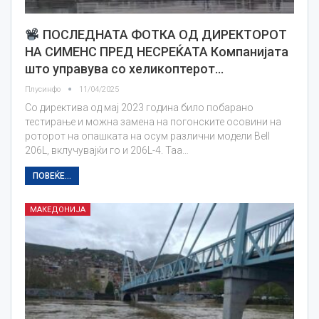
ПОСЛЕДНАТА ФОТКА ОД ДИРЕКТОРОТ
НА СИМЕНС ПРЕД НЕСРЕЌАТА Компанијата
што управува со хеликоптерот…
Плусинфо
11/04/2025
Со директива од мај 2023 година било побарано
тестирање и можна замена на погонските осовини на
роторот на опашката на осум различни модели Bell
206L, вклучувајќи го и 206L-4. Таа…
ПОВЕЌЕ...
МАКЕДОНИЈА