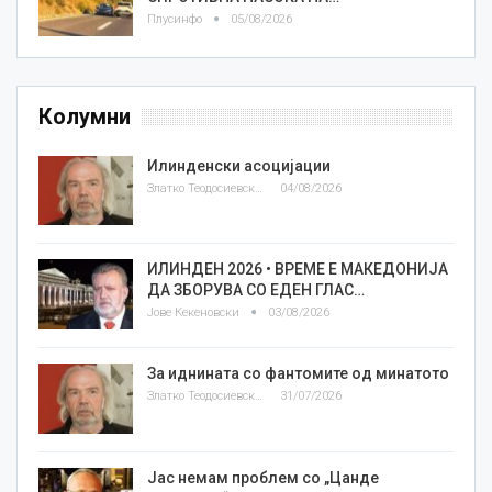
Плусинфо
05/08/2026
Колумни
Илинденски асоцијации
Златко Теодосиевски
04/08/2026
ИЛИНДЕН 2026 • ВРЕМЕ Е МАКЕДОНИЈА
ДА ЗБОРУВА СО ЕДЕН ГЛАС…
Јове Кекеновски
03/08/2026
За иднината со фантомите од минатото
Златко Теодосиевски
31/07/2026
Јас немам проблем со „Цанде