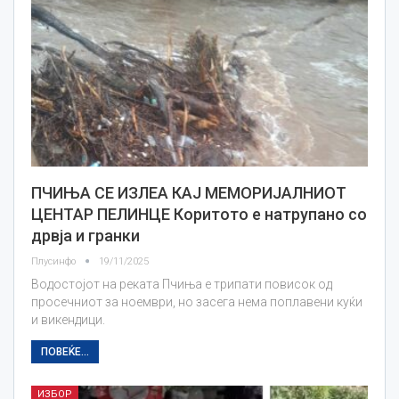
ПЧИЊА СЕ ИЗЛЕА КАЈ МЕМОРИЈАЛНИОТ
ЦЕНТАР ПЕЛИНЦЕ Коритото е натрупано со
дрвја и гранки
Плусинфо
19/11/2025
Водостојот на реката Пчиња е трипати повисок од
просечниот за ноември, но засега нема поплавени куќи
и викендици.
ПОВЕЌЕ...
ИЗБОР