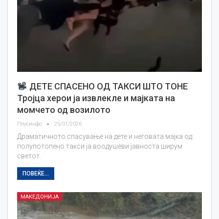
ДЕТЕ СПАСЕНО ОД ТАКСИ ШТО ТОНЕ
Тројца херoи ја извлекле и мајката на
момчето од возилото
Плусинфо
25/01/2026
Драматичното спасување на дете и неговата мајка од
полупотопено такси ја воодушеви јавноста ширум
светот.
ПОВЕЌЕ...
МАКЕДОНИЈА