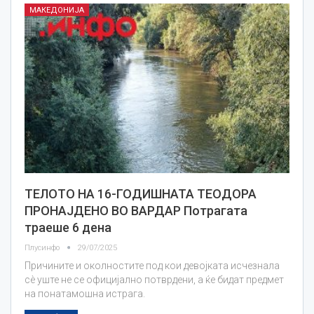
МАКЕДОНИЈА
ТЕЛОТО НА 16-ГОДИШНАТА ТЕОДОРА
ПРОНАЈДЕНО ВО ВАРДАР Потрагата
траеше 6 дена
Плусинфо
29/07/2025
Причините и околностите под кои девојката исчезнала
сè уште не се официјално потврдени, а ќе бидат предмет
на понатамошна истрага.