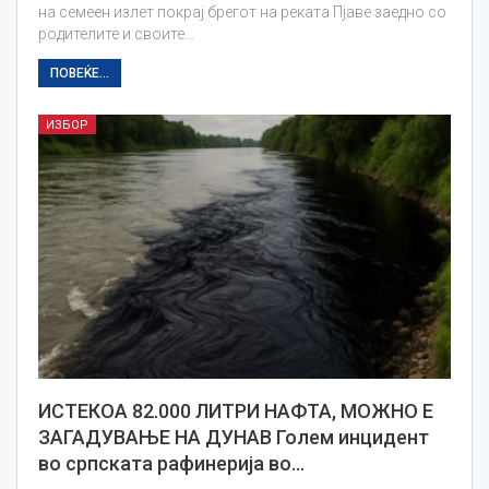
на семеен излет покрај брегот на реката Пјаве заедно со
родителите и своите…
ПОВЕЌЕ...
ИЗБОР
ИСТЕКОА 82.000 ЛИТРИ НАФТА, МОЖНО Е
ЗАГАДУВАЊЕ НА ДУНАВ Голем инцидент
во српската рафинерија во…