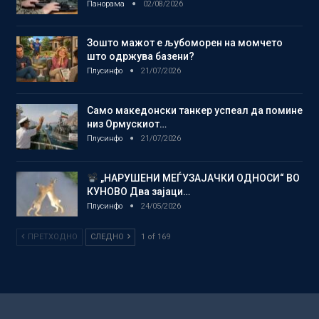
Панорама
02/08/2026
Зошто мажот е љубоморен на момчето
што одржува базени?
Плусинфо
21/07/2026
Само македонски танкер успеал да помине
низ Ормускиот…
Плусинфо
21/07/2026
„НАРУШЕНИ МЕЃУЗАЈАЧКИ ОДНОСИ“ ВО
КУНОВО Два зајаци…
Плусинфо
24/05/2026
ПРЕТХОДНО
СЛЕДНО
1 of 169