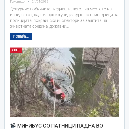
Плусинфо
24/04/2025
Дежурниот обвинител веднаш излегол на местото на
инцидентот, каде извршил увид заедно со припадници на
полицијата, покраински инспектори за заштита на
животната средина, државни…
ПОВЕЌЕ...
СВЕТ
МИНИБУС СО ПАТНИЦИ ПАДНА ВО