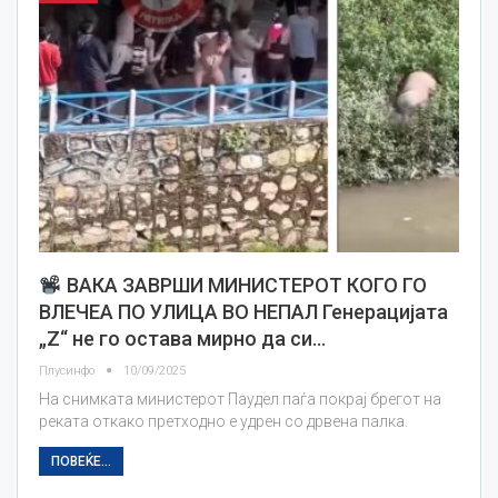
ВАКА ЗАВРШИ МИНИСТЕРОТ КОГО ГО
ВЛЕЧЕА ПО УЛИЦА ВО НЕПАЛ Генерацијата
„Z“ не го остава мирно да си…
Плусинфо
10/09/2025
На снимката министерот Паудел паѓа покрај брегот на
реката откако претходно е удрен со дрвена палка.
ПОВЕЌЕ...