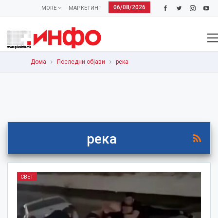
06/08/2026
MORE
МАРКЕТИНГ
Дома
Последни објави
река
река
СВЕТ