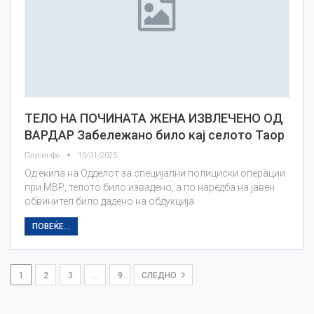
ТЕЛО НА ПОЧИНАТА ЖЕНА ИЗВЛЕЧЕНО ОД
ВАРДАР Забележано било кај селото Таор
Плусинфо
10/01/2025
Од екипа на Одделот за специјални полициски операции
при МВР, телото било извадено, а по наредба на јавен
обвинител било дадено на обдукција.
ПОВЕЌЕ...
1
2
3
…
9
СЛЕДНО