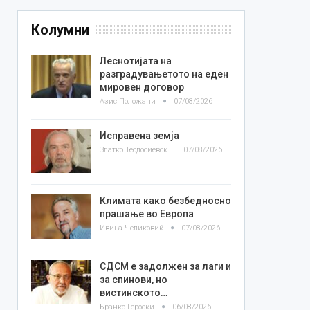
Колумни
Леснотијата на
разградувањетото на еден
мировен договор
Азис Положани
07/08/2026
Исправена земја
Златко Теодосиевски
07/08/2026
Климата како безбедносно
прашање во Европа
Ивица Челиковиќ
07/08/2026
СДСМ е задолжен за лаги и
за спинови, но
вистинското…
Бранко Героски
06/08/2026