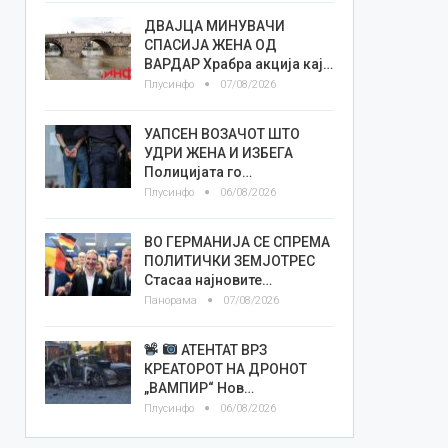
ДВАЈЦА МИНУВАЧИ
СПАСИЈА ЖЕНА ОД
ВАРДАР Храбра акција кај…
Плусинфо
07/08/2026
УАПСЕН ВОЗАЧОТ ШТО
УДРИ ЖЕНА И ИЗБЕГА
Полицијата го…
Плусинфо
06/08/2026
ВО ГЕРМАНИЈА СЕ СПРЕМА
ПОЛИТИЧКИ ЗЕМЈОТРЕС
Стасаа најновите…
Панорама
07/08/2026
АТЕНТАТ ВРЗ
КРЕАТОРОТ НА ДРОНОТ
„ВАМПИР“ Нов…
Плусинфо
06/08/2026