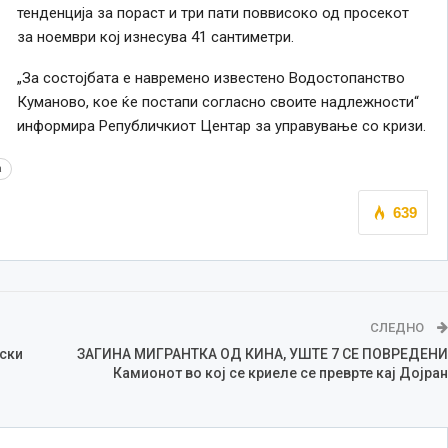
тенденција за пораст и три пати поввисоко од просекот
за ноември кој изнесува 41 сантиметри.
„За состојбата е навремено известено Водостопанство
Куманово, кое ќе постапи согласно своите надлежности“
информира Републичкиот Центар за управување со кризи.
а
639
СЛЕДНО
ски
ЗАГИНА МИГРАНТКА ОД КИНА, УШТЕ 7 СЕ ПОВРЕДЕНИ
Камионот во кој се криеле се преврте кај Дојран