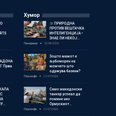
Хумор
ГО
ПРИРОДНА
ПРОТИВ ВЕШТАЧКА
ORTS
ИНТЕЛИГЕНЦИЈА •
ЗНАЕ ЛИ НЕКОЈ…
Панорама
02/08/2026
Зошто мажот е
МАДОНА
љубоморен на
Г Прва
момчето што
одржува базени?
Плусинфо
21/07/2026
КАЛА
Само македонски
С
танкер успеал да
ЛА
помине низ
МУ…
Ормускиот…
Плусинфо
21/07/2026