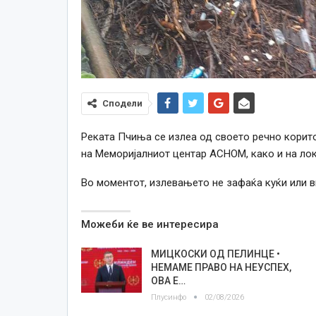
Сподели
Реката Пчиња се излеа од своето речно корито
на Меморијалниот центар АСНОМ, како и на лок
Во моментот, излевањето не зафаќа куќи или 
Можеби ќе ве интересира
МИЦКОСКИ ОД ПЕЛИНЦЕ •
НЕМАМЕ ПРАВО НА НЕУСПЕХ,
ОВА Е…
Плусинфо
02/08/2026