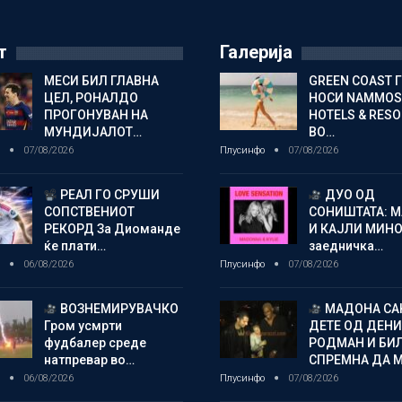
т
Галерија
МЕСИ БИЛ ГЛАВНА
GREEN COAST 
ЦЕЛ, РОНАЛДО
НОСИ NAMMOS
ПРОГОНУВАН НА
HOTELS & RES
МУНДИЈАЛОТ…
ВО…
о
07/08/2026
Плусинфо
07/08/2026
РЕАЛ ГО СРУШИ
ДУО ОД
СОПСТВЕНИОТ
СОНИШТАТА: 
РЕКОРД За Диоманде
И КАЈЛИ МИНО
ќе плати…
заедничка…
о
06/08/2026
Плусинфо
07/08/2026
ВОЗНЕМИРУВАЧКО
МАДОНА СА
Гром усмрти
ДЕТЕ ОД ДЕНИ
фудбалер среде
РОДМАН И БИ
натпревар во…
СПРЕМНА ДА 
о
06/08/2026
Плусинфо
07/08/2026