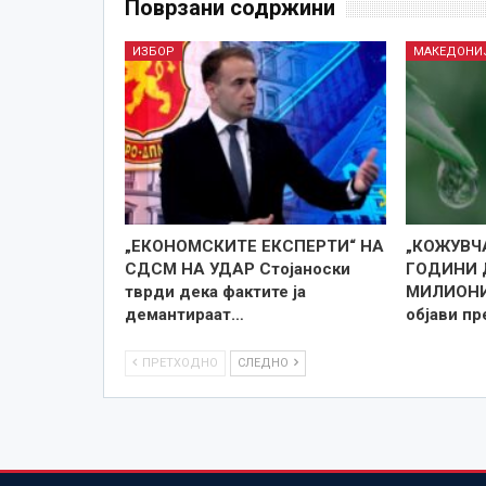
Поврзани содржини
ИЗБОР
МАКЕДОНИ
„ЕКОНОМСКИТЕ ЕКСПЕРТИ“ НА
„КОЖУВЧ
СДСМ НА УДАР Стојаноски
ГОДИНИ 
тврди дека фактите ја
МИЛИОНИ 
демантираат…
објави п
ПРЕТХОДНО
СЛЕДНО