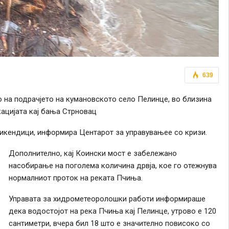
639
 на подрачјето на кумановското село Пелинце, во близина
ацијата кај бања Стрновац
викендици, информира Центарот за управувањее со кризи.
Дополнително, кај Коински мост е забележано
насобирање на поголема количина дрвја, кое го отежнува
нормалниот проток на реката Пчиња.
Управата за хидрометеоролошки работи информираше
дека водостојот на река Пчиња кај Пелинце, утрово е 120
сантиметри, вчера бил 18 што е значително повисоко со