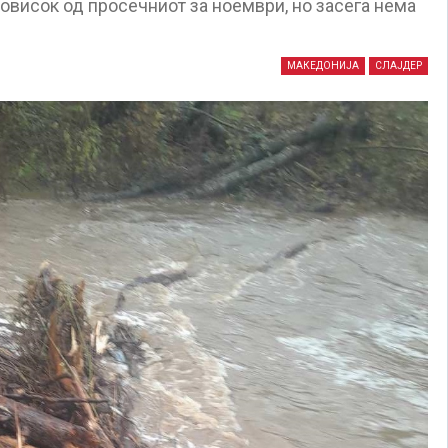
повисок од просечниот за ноември, но засега нема
МАКЕДОНИЈА
СЛАЈДЕР