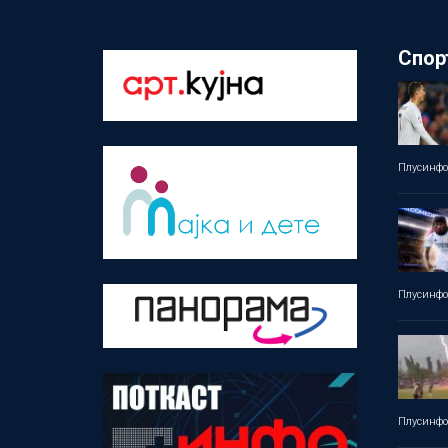
Спор
Плусинф
Плусинф
Плусинф