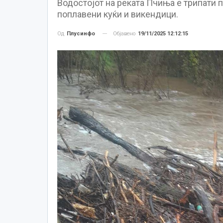
Водостојот на реката Пчиња е трипати 
поплавени куќи и викендици.
Објавено
19/11/2025 12:12:15
Од
Плусинфо