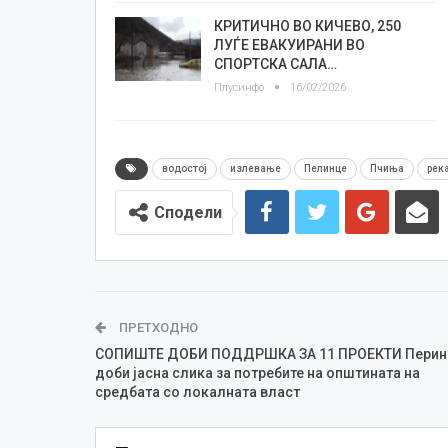
КРИТИЧНО ВО КИЧЕВО, 250
ЛУЃЕ ЕВАКУИРАНИ ВО
СПОРТСКА САЛА…
Плусинфо
16/02/2026
водостој
излевање
Пелинце
Пчиња
рек
Сподели
ПРЕТХОДНО
СОПИШТЕ ДОБИ ПОДДРШКА ЗА 11 ПРОЕКТИ Перин
доби јасна слика за потребите на општината на
средбата со локалната власт