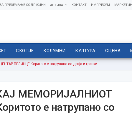
 ЗА ПРЕЗЕМАЊЕ СОДРЖИНИ
КОНТАКТ
ИМПРЕСУМ
МАРКЕТИН
АРХИВА
ВЕТ
СКОПЈЕ
КОЛУМНИ
КУЛТУРА
СЦЕНА
ТАР ПЕЛИНЦЕ Коритото е натрупано со дрвја и гранки
 КАЈ МЕМОРИЈАЛНИОТ
ритото е натрупано со