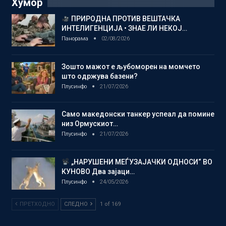
Хумор
ПРИРОДНА ПРОТИВ ВЕШТАЧКА
ИНТЕЛИГЕНЦИЈА • ЗНАЕ ЛИ НЕКОЈ…
Панорама
02/08/2026
Зошто мажот е љубоморен на момчето
што одржува базени?
Плусинфо
21/07/2026
Само македонски танкер успеал да помине
низ Ормускиот…
Плусинфо
21/07/2026
„НАРУШЕНИ МЕЃУЗАЈАЧКИ ОДНОСИ“ ВО
КУНОВО Два зајаци…
Плусинфо
24/05/2026
ПРЕТХОДНО
СЛЕДНО
1 of 169