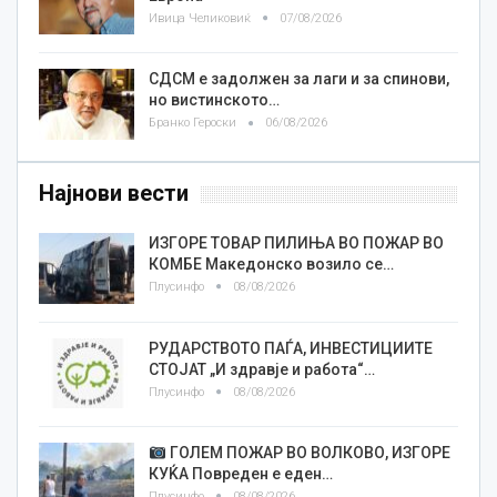
Ивица Челиковиќ
07/08/2026
СДСМ е задолжен за лаги и за спинови,
но вистинското…
Бранко Героски
06/08/2026
Најнови вести
ИЗГОРЕ ТОВАР ПИЛИЊА ВО ПОЖАР ВО
КОМБЕ Македонско возило се…
Плусинфо
08/08/2026
РУДАРСТВОТО ПАЃА, ИНВЕСТИЦИИТЕ
СТОЈАТ „И здравје и работа“…
Плусинфо
08/08/2026
ГОЛЕМ ПОЖАР ВО ВОЛКОВО, ИЗГОРЕ
КУЌА Повреден е еден…
Плусинфо
08/08/2026