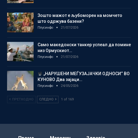
Зошто мажот е љубоморен на момчето
што одржува базени?
Плусинфо
21/07/2026
Само македонски танкер успеал да помине
низ Ормускиот…
Плусинфо
21/07/2026
„НАРУШЕНИ МЕЃУЗАЈАЧКИ ОДНОСИ“ ВО
КУНОВО Два зајаци…
Плусинфо
24/05/2026
ПРЕТХОДНО
СЛЕДНО
1 of 169