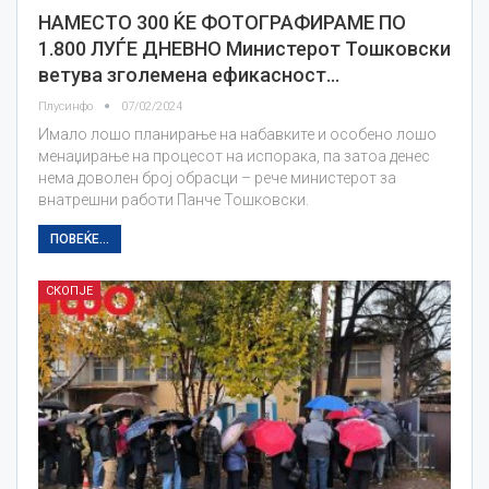
НАМЕСТО 300 ЌЕ ФОТОГРАФИРАМЕ ПО
1.800 ЛУЃЕ ДНЕВНО Министерот Тошковски
ветува зголемена ефикасност…
Плусинфо
07/02/2024
Имало лошо планирање на набавките и особено лошо
менаџирање на процесот на испорака, па затоа денес
нема доволен број обрасци – рече министерот за
внатрешни работи Панче Тошковски.
ПОВЕЌЕ...
СКОПЈЕ