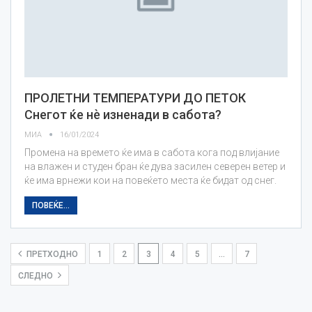
ПРОЛЕТНИ ТЕМПЕРАТУРИ ДО ПЕТОК
Снегот ќе нѐ изненади в сабота?
МИА
16/01/2024
Промена на времето ќе има в сабота кога под влијание
на влажен и студен бран ќе дува засилен северен ветер и
ќе има врнежи кои на повеќето места ќе бидат од снег.
ПОВЕЌЕ...
ПРЕТХОДНО
1
2
3
4
5
…
7
СЛЕДНО