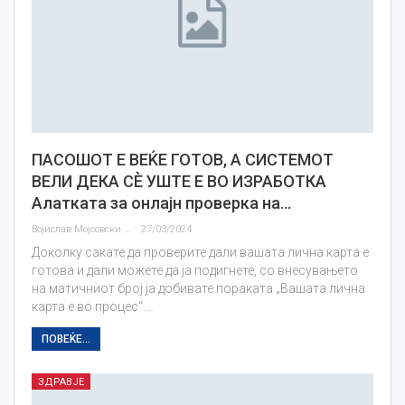
ПАСОШОТ Е ВЕЌЕ ГОТОВ, А СИСТЕМОТ
ВЕЛИ ДЕКА СЀ УШТЕ Е ВО ИЗРАБОТКА
Алатката за онлајн проверка на…
Војислав Мојсовски
27/03/2024
Доколку сакате да проверите дали вашата лична карта е
готова и дали можете да ја подигнете, со внесувањето
на матичниот број ја добивате пораката „Вашата лична
карта е во процес“.…
ПОВЕЌЕ...
ЗДРАВЈЕ