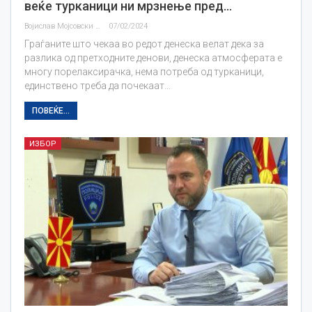
веќе турканици ни мрзнење пред…
Војислав Мојсовски
07/02/2024
Граѓаните што чекаа во редот денеска велат дека за
разлика од претходните денови, денеска атмосферата е
многу порелаксирачка, нема потреба од турканици,
единствено треба да почекаат…
ПОВЕЌЕ...
ИЗБОР