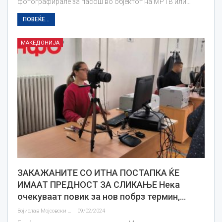
фотографирале за пасош во објектот на МРТВ или…
ПОВЕЌЕ...
МАКЕДОНИЈА
ЗАКАЖАНИТЕ СО ИТНА ПОСТАПКА ЌЕ
ИМААТ ПРЕДНОСТ ЗА СЛИКАЊЕ Нека
очекуваат повик за нов побрз термин,…
Војислав Мојсовски
09/02/2024