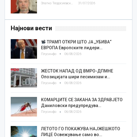
Златко Теодосиевски
31/07/2026
Најнови вести
ТРАМП ОТКРИ ШТО ЈА „УБИВА“
ЕВРОПА Европските лидери…
Плусинфо
06/08/2026
ЖЕСТОК НАПАД ОД ВМРО-ДПМНЕ
Опозицијата шири песимизам и…
Плусинфо
06/08/2026
КОМАРЦИТЕ СЕ ЗАКАНА ЗА ЗДРАВЈЕТО
Даниловски предупредува…
Плусинфо
06/08/2026
ЛЕТОТО ГО ПОКАЖУВА НАЈЖЕШКОТО
ЛИЦE Освежување само во…