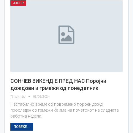
ИЗБОР
СОНЧЕВ ВИКЕНД Е ПРЕД НАС Поројни
дождови и грмежи од понеделник
Плусинфо
08/03/2024
Нестабилно време со повремено пороен дожд
проследен со грмежи ќе има на почетокот на следната
работна недела.
ПОВЕЌЕ...