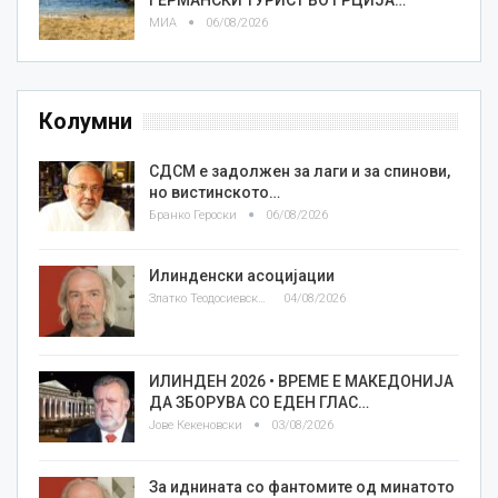
ГЕРМАНСКИ ТУРИСТ ВО ГРЦИЈА…
МИА
06/08/2026
Колумни
СДСМ е задолжен за лаги и за спинови,
но вистинското…
Бранко Героски
06/08/2026
Илинденски асоцијации
Златко Теодосиевски
04/08/2026
ИЛИНДЕН 2026 • ВРЕМЕ Е МАКЕДОНИЈА
ДА ЗБОРУВА СО ЕДЕН ГЛАС…
Јове Кекеновски
03/08/2026
За иднината со фантомите од минатото