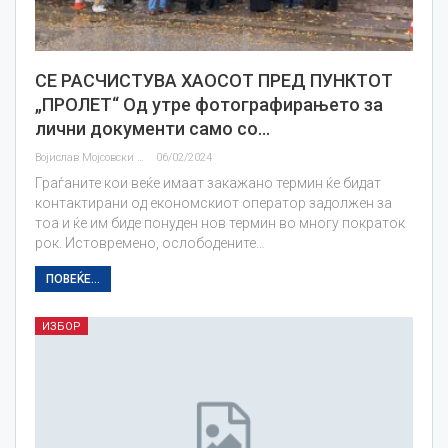
СЕ РАСЧИСТУВА ХАОСОТ ПРЕД ПУНКТОТ
„ПРОЛЕТ“ Од утре фотографирањето за
лични документи само со…
Војислав Мојсовски
06/02/2024
Граѓаните кои веќе имаат закажано термин ќе бидат
контактирани од економскиот оператор задолжен за
тоа и ќе им биде понуден нов термин во многу пократок
рок. Истовремено, ослободените…
ПОВЕЌЕ...
ИЗБОР