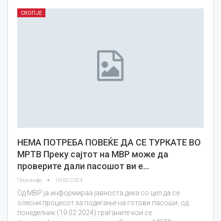
СКОПЈЕ
НЕМА ПОТРЕБА ПОВЕЌЕ ДА СЕ ТУРКАТЕ ВО
МРТВ Преку сајтот на МВР може да
проверите дали пасошот ви е…
Плусинфо
16/02/2024
Од МВР ја информираа јавноста дека со цел да се
олесни процесот за подигање на готови пасоши, од
понеделник (19.02.2024) граѓаните кои се