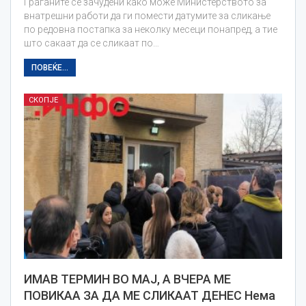
Граѓаните се зачудени како може Министерството за
внатрешни работи да ги помести датумите за сликање
по редовна постапка за неколку месеци понапред, а тие
што сакаат да се сликаат по…
ПОВЕЌЕ...
СКОПЈЕ
ИМАВ ТЕРМИН ВО МАЈ, А ВЧЕРА МЕ
ПОВИКАА ЗА ДА МЕ СЛИКААТ ДЕНЕС Нема