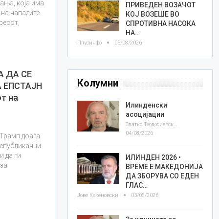
ања, која има
ПРИВЕДЕН ВОЗАЧОТ
 на нападите
КОЈ ВОЗЕШЕ ВО
ресот,
СПРОТИВНА НАСОКА
НА…
Плусинфо
05/08/2026
А ДА СЕ
Колумни
А ЕПСТАЈН
т на
Илинденски
асоцијации
Златко Теодосиевски
04/08/2026
 Трамп доаѓа
републиканци
и да ги
ИЛИНДЕН 2026 •
 за
ВРЕМЕ Е МАКЕДОНИЈА
ДА ЗБОРУВА СО ЕДЕН
ГЛАС…
Јове Кекеновски
03/08/2026