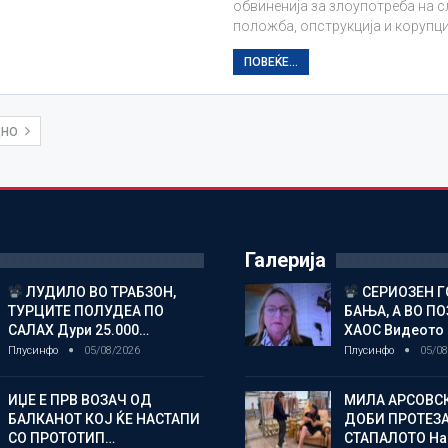
обвиненија за злоупотреба на 
положба, опструкција и корупци
ПОВЕЌЕ...
ДНО
Галерија
ЛУДИЛО ВО ТРАБЗОН,
СЕРИОЗЕН Г
ТУРЦИТЕ ПОЛУДЕА ПО
БАЊА, А ВО П
САЛАХ Дури 25.000…
ХАОС Видеото
Плусинфо
05/08/2026
Плусинфо
05/08
ИЏЕ Е ПРВ ВОЗАЧ ОД
МИЛА АРСОВС
БАЛКАНОТ КОЈ ЌЕ НАСТАПИ
ДОБИ ПРОТЕЗА
СО ПРОТОТИП…
СТАПАЛОТО На