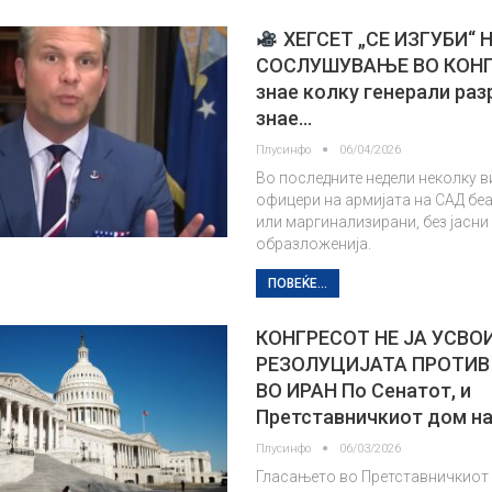
ХЕГСЕТ „СЕ ИЗГУБИ“ 
СОСЛУШУВАЊЕ ВО КОНГ
знае колку генерали раз
знае…
Плусинфо
06/04/2026
Во последните недели неколку 
офицери на армијата на САД бе
или маргинализирани, без јасни
образложенија.
ПОВЕЌЕ...
КОНГРЕСОТ НЕ ЈА УСВО
РЕЗОЛУЦИЈАТА ПРОТИВ
ВО ИРАН По Сенатот, и
Претставничкиот дом н
Плусинфо
06/03/2026
Гласањето во Претставничкиот 