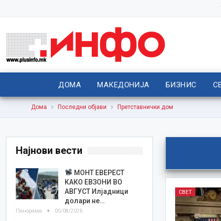
ДОМА
МАКЕДОНИЈА
БИЗНИС
С
Дома
Последни објави
Претставнички дом
Најнови вести
МОНТ ЕВЕРЕСТ
КАКО ЕВЗОНИ ВО
АВГУСТ Илјадници
СВЕТ
долари не…
Панорама
05/08/2026