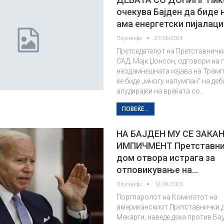
очекува Бајден да биде 
ама енергетски пијалац
Плусинфо
27/06/2024
Претседателот на Претставничк
САД, Мајк Џонсон, одговори на
неодамнешната изјава на Трамп 
ќе биде „многу напумпан“ на деб
алудирајќи на вреќата со…
ПОВЕЌЕ...
НА БАЈДЕН МУ СЕ ЗАКА
ИМПИЧМЕНТ Претставни
дом отвора истрага за
отповикување на…
Плусинфо
12/09/2023
Портпаролот на Комитетот на
американскиот Претставнички д
Мекарти, наведе дека против Ба