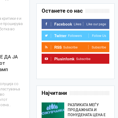
Останете со нас
 критики е и
Facebook
Likes
Like our page
 се проширува
ботка во
Twitter
Followers
Follow Us
RSS
Subscribe
Subscribe
Е ДА ЈА
Plusinfomk
Subscribe
от
Subscribe
рамп
олуција со
овластувања
Најчитани
 во
нтот
РАЗЛИКАТА МЕЃУ
воена…
ПРОДАЖНАТА И
ПОНУДЕНАТА ЦЕНА Е