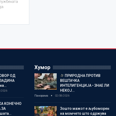
службената
ја.
Хумор
ОВОР ОД
ПРИРОДНА ПРОТИВ
ОЗАДИНА
ВЕШТАЧКА
 на…
ИНТЕЛИГЕНЦИЈА • ЗНАЕ ЛИ
НЕКОЈ…
/2026
Панорама
02/08/2026
КА КОНЕЧНО
 ЗА
Зошто мажот е љубоморен
шата…
на момчето што одржува