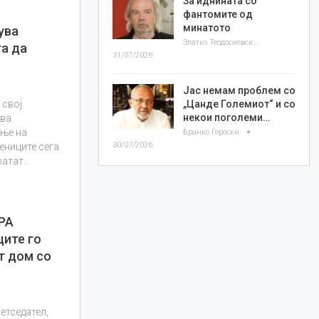
За иднината со
фантомите од
минатото
ува
Златко Теодосиевски
а да
31/07/2026
Јас немам проблем со
„Цанде Големиот“ и со
 свој
некои поголеми…
ува
ање на
Бранко Героски
30/07/2026
ениците сега
фатат…
РА
ите го
т дом со
етседател,