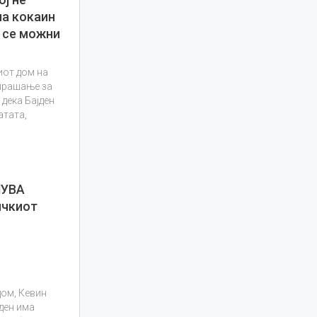
на кокаин
и се можни
иот дом на
 прашање за
дека Бајден
атата,
НУВА
чкиот
ом, Кевин
јден има