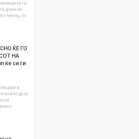
ликанци ќе ги
та дома на
иот месец, по
СНО ЌЕ ГО
СОТ НА
 ќе си ги
генцијата
е можат да ја
ма на
раниот
ј не