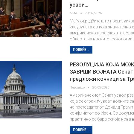
усвои…
МИА
23/07/2026
Меѓу одредбите што предизвикаа
клаузулата со која значително
американско-израелската сора
областа на воените технологии.
ПОВЕЌЕ...
РЕЗОЛУЦИЈА КОЈА МОЖ
ЗАВРШИ ВОЈНАТА Сенат
предложи кочници за Т
Плусинфо
20/05/2026
Американскиот Сенат усвои рез
која се ограничуваат воените 
на претседателот Доналд Трамп
конфликтот со Иран. Со докуме
практично се бара секоја нова 
ПОВЕЌЕ...