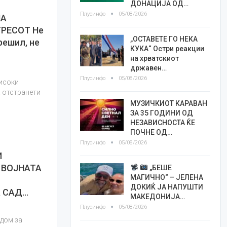
ДОНАЦИЈА ОД…
Плусинфо
05/08/2026
НА
РЕСОТ Не
„ОСТАВЕТЕ ГО НЕКА
решил, не
КУКА“ Остри реакции
на хрватскиот
државен…
Плусинфо
05/08/2026
високи
а отстранети
МУЗИЧКИОТ КАРАВАН
ЗА 35 ГОДИНИ ОД
НЕЗАВИСНОСТА ЌЕ
ПОЧНЕ ОД…
Плусинфо
05/08/2026
И
 ВОЈНАТА
„БЕШЕ
МАГИЧНО“ – ЈЕЛЕНА
ДОКИЌ ЈА НАПУШТИ
а САД…
МАКЕДОНИЈА…
Плусинфо
05/08/2026
дом за