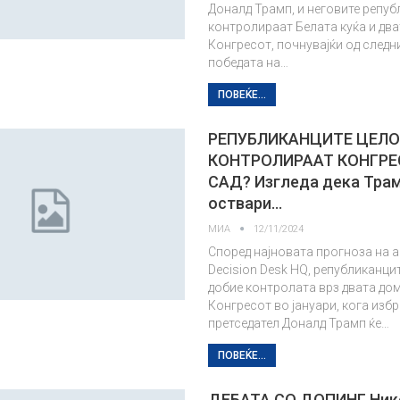
Доналд Трамп, и неговите репуб
контролираат Белата куќа и два
Конгресот, почнувајќи од следн
победата на…
ПОВЕЌЕ...
РЕПУБЛИКАНЦИТЕ ЦЕЛО
КОНТРОЛИРААТ КОНГРЕ
САД? Изгледа дека Трамп
оствари…
МИА
12/11/2024
Според најновата прогноза на а
Decision Desk HQ, републиканцит
добие контролата врз двата до
Конгресот во јануари, кога изб
претседател Доналд Трамп ќе…
ПОВЕЌЕ...
ДЕБАТА СО ДОПИНГ Нико