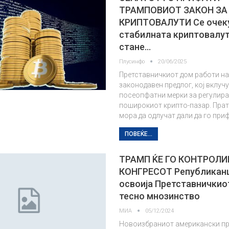
ТРАМПОВИОТ ЗАКОН ЗА
КРИПТОВАЛУТИ Се очек
стабилната криптовалут
стане…
Плусинфо
20/06/2025
Претставничкиот дом работи на
законодавен предлог, кој вклуч
посеопфатни мерки за регулир
поширокиот крипто-пазар. Прат
мора да одлучат дали да го при
ПОВЕЌЕ...
ТРАМП ЌЕ ГО КОНТРОЛИ
КОНГРЕСОТ Републиканц
освоија Претставничкио
тесно мнозинство
МИА
05/12/2024
Новоизбраниот американски пр