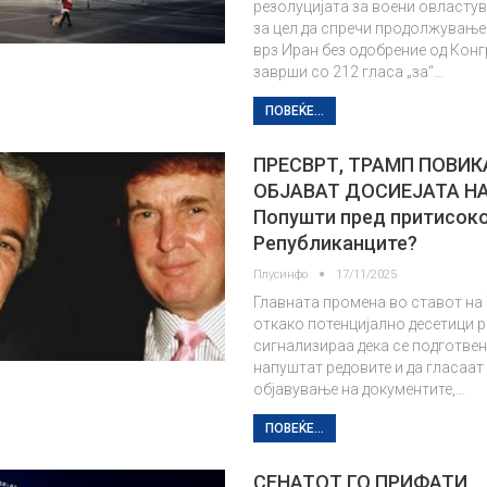
резолуцијата за воени овластув
за цел да спречи продолжување
врз Иран без одобрение од Конг
заврши со 212 гласа „за“…
ПОВЕЌЕ...
ПРЕСВРТ, ТРАМП ПОВИК
ОБЈАВАТ ДОСИЕЈАТА Н
Попушти пред притисоко
Републиканците?
Плусинфо
17/11/2025
Главната промена во ставот на
откако потенцијално десетици 
сигнализираа дека се подготвен
напуштат редовите и да гласаат
објавување на документите,…
ПОВЕЌЕ...
СЕНАТОТ ГО ПРИФАТИ