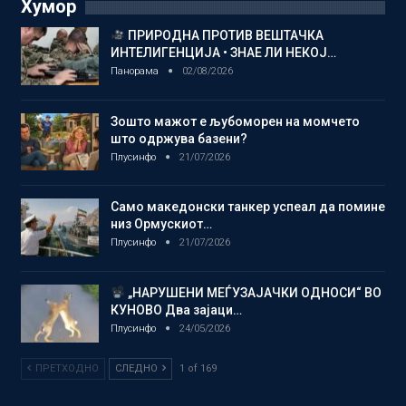
Хумор
ПРИРОДНА ПРОТИВ ВЕШТАЧКА
ИНТЕЛИГЕНЦИЈА • ЗНАЕ ЛИ НЕКОЈ…
Панорама
02/08/2026
Зошто мажот е љубоморен на момчето
што одржува базени?
Плусинфо
21/07/2026
Само македонски танкер успеал да помине
низ Ормускиот…
Плусинфо
21/07/2026
„НАРУШЕНИ МЕЃУЗАЈАЧКИ ОДНОСИ“ ВО
КУНОВО Два зајаци…
Плусинфо
24/05/2026
ПРЕТХОДНО
СЛЕДНО
1 of 169