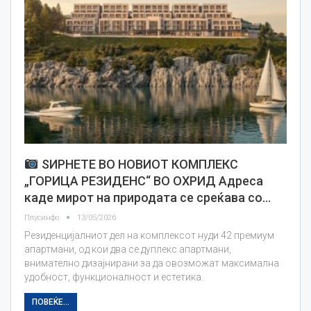
ЅИРНЕТЕ ВО НОВИОТ КОМПЛЕКС
„ГОРИЦА РЕЗИДЕНС“ ВО ОХРИД Адреса
каде мирот на природата се среќава со…
Плусинфо
13/05/2026
Резиденцијалниот дел на комплексот нуди 42 премиум
апартмани, од кои два се дуплекс апартмани,
внимателно дизајнирани за да овозможат максимална
удобност, функционалност и естетика.
ПОВЕЌЕ...