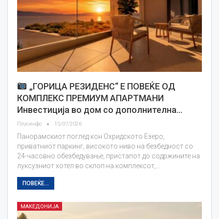
„ГОРИЦА РЕЗИДЕНС“ Е ПОВЕЌЕ ОД
КОМПЛЕКС ПРЕМИУМ АПАРТМАНИ
Инвестиција во дом со дополнителна…
Плусинфо
15/07/2026
Панорамскиот поглед кон Охридското Езеро,
приватниот паркинг, високото ниво на безбедност со
24-часовно обезбедување, пристапот до содржините на
луксузниот хотел во склоп на комплексот,…
ПОВЕЌЕ...
МАКЕДОНИЈА