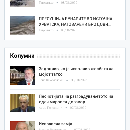
Плусинфо
08/08/2026
ПРЕСУШИЈА БУНАРИТЕ ВО ИСТОЧНА
ХРВАТСКА, НАТОВАРЕНИ БРОДОВИ…
Плусинфо
08/08/2026
Колумни
Задоцнив, но ја исполнив желбата на
мојот татко
Јове Кекеновски
08/08/2026
Леснотијата на разградувањетото на
еден мировен договор
Азис Положани
07/08/2026
Исправена земја
Златко Теодосиевски
07/08/2026