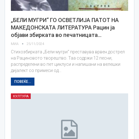
„БЕЛИ МУГРИ“ ГО ОСВЕТЛИЈА ПАТОТ НА
МАКЕДОНСКАТА ЛИТЕРАТУРА Рацин ја
објави збирката во печатницата…
МИА
25/11/2024
Стихозбирката „Бели мугри“ преставува врвен дострел
на Рациновото творештво. Таа содржи 12 песни,
распределени во пет циклуси и напишани на велешки
дијалект со примеси од…
ПОВЕЌЕ...
КУЛТУРА