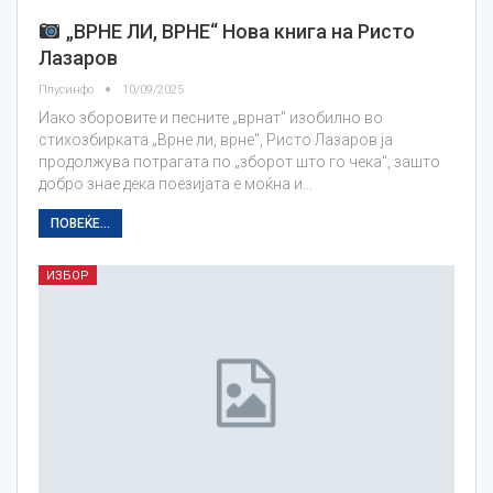
„ВРНЕ ЛИ, ВРНЕ“ Нова книга на Ристо
Лазаров
Плусинфо
10/09/2025
Иако зборовите и песните „врнат" изобилно во
стихозбирката „Врне ли, врне", Ристо Лазаров ја
продолжува потрагата по „зборот што го чека", зашто
добро знае дека поезијата е моќна и…
ПОВЕЌЕ...
ИЗБОР