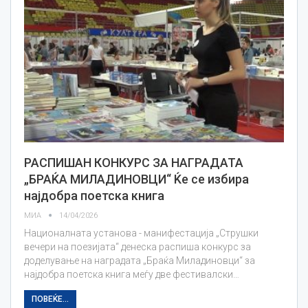
РАСПИШАН КОНКУРС ЗА НАГРАДАТА
„БРАЌА МИЛАДИНОВЦИ“ Ќе се избира
најдобра поетска книга
МИА
14/04/2026
Националната установа - манифестација „Струшки
вечери на поезијата“ денеска распиша конкурс за
доделување на наградата „Браќа Миладиновци“ за
најдобра поетска книга меѓу две фестивалски…
ПОВЕЌЕ...