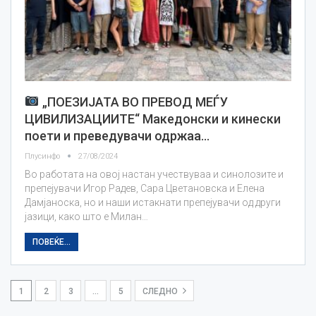
„ПОЕЗИЈАТА ВО ПРЕВОД МЕЃУ
ЦИВИЛИЗАЦИИТЕ“ Македонски и кинески
поети и преведувачи одржаа…
Плусинфо
27/08/2024
Во работата на овој настан учествуваа и синолозите и
препејувачи Игор Радев, Сара Цветановска и Елена
Дамјаноска, но и наши истакнати препејувачи од други
јазици, како што е Милан…
ПОВЕЌЕ...
1
2
3
…
5
СЛЕДНО