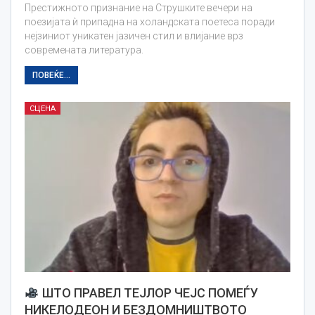
Престижното признание на Струшките вечери на
поезијата ѝ припадна на холандската поетеса поради
нејзиниот уникатен јазичен стил и влијание врз
современата литература.
ПОВЕЌЕ...
СЦЕНА
ШТО ПРАВЕЛ ТЕЈЛОР ЧЕЈС ПОМЕЃУ
НИКЕЛОДЕОН И БЕЗДОМНИШТВОТО