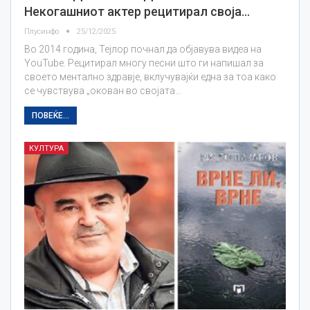
Некогашниот актер рецитирал своја…
Плусинфо
25/12/2025
Во 2014 година, Тејлор почнал да објавува видеа на
YouTube. Рецитирал многу песни што ги напишал за
своето ментално здравје, вклучувајќи една за тоа како
се чувствува „окован во својата…
ПОВЕЌЕ...
КУЛТУРА