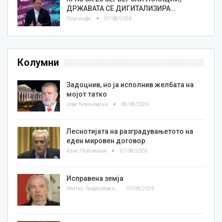
ДРЖАВАТА СЕ ДИГИТАЛИЗИРА…
Плусинфо
07/08/2026
Колумни
Задоцнив, но ја исполнив желбата на
мојот татко
Јове Кекеновски
08/08/2026
Леснотијата на разградувањетото на
еден мировен договор
Азис Положани
07/08/2026
Исправена земја
Златко Теодосиевски
07/08/2026