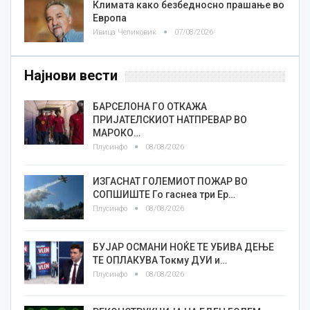
Климата како безбедносно прашање во
Европа
Ивица Челиковиќ
07/08/2026
Најнови вести
БАРСЕЛОНА ГО ОТКАЖА
ПРИЈАТЕЛСКИОТ НАТПРЕВАР ВО
МАРОКО…
Плусинфо
08/08/2026
ИЗГАСНАТ ГОЛЕМИОТ ПОЖАР ВО
СОПШИШТЕ Го гаснеа три Ер…
Плусинфо
08/08/2026
БУЈАР ОСМАНИ НОЌЕ ТЕ УБИВА ДЕЊЕ
ТЕ ОПЛАКУВА Токму ДУИ и…
Плусинфо
08/08/2026