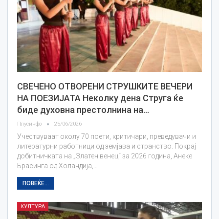
СВЕЧЕНО ОТВОРЕНИ СТРУШКИТЕ ВЕЧЕРИ
НА ПOЕЗИЈАТА Неколку дена Струга ќе
биде духовна престолнина на…
Плусинфо
25/06/2026
Учествуваат околу 70 поети, критичари, преведувачи и
литературни работници од земјава и странство. Покрај
добитничката на „Златен венец“ за 2026 година, Анеке
Брасинга од Холандија,…
ПОВЕЌЕ...
КУЛТУРА