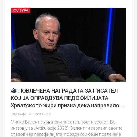
КУЛТУРА
ПОВЛЕЧЕНА НАГРАДАТА ЗА ПИСАТЕЛ
КОЈ ЈА ОПРАВДУВА ПЕДОФИЛИЈАТА
Хрватското жири призна дека направило…
Плусинфо
26/03/2026
Милко Валент е хрватски писател, поет и есеист. Во
интервју за „Artikulacije 2022“, Валент ги изразил своите
ставови за педофилијата, поради кои беше повлечена