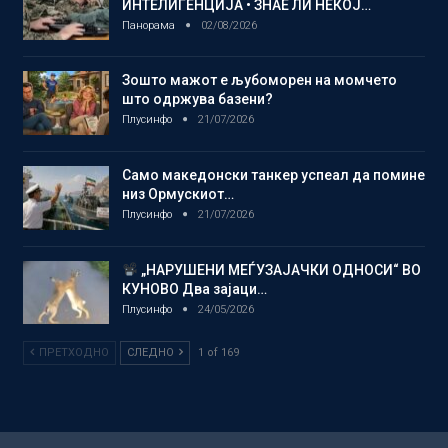
ИНТЕЛИГЕНЦИЈА • ЗНАЕ ЛИ НЕКОЈ…
Панорама
02/08/2026
Зошто мажот е љубоморен на момчето
што одржува базени?
Плусинфо
21/07/2026
Само македонски танкер успеал да помине
низ Ормускиот…
Плусинфо
21/07/2026
„НАРУШЕНИ МЕЃУЗАЈАЧКИ ОДНОСИ“ ВО
КУНОВО Два зајаци…
Плусинфо
24/05/2026
ПРЕТХОДНО
СЛЕДНО
1 of 169