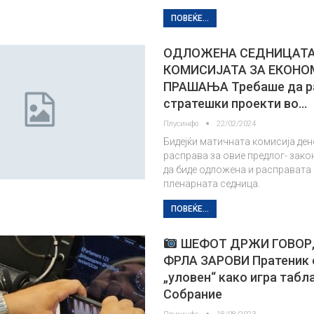
ПОВЕЌЕ...
ОДЛОЖЕНА СЕДНИЦАТА
КОМИСИЈАТА ЗА ЕКОНО
ПРАШАЊА Требаше да ра
стратешки проекти во…
Плусинфо
22/02/2024
Бидејќи матичната комисија ден
расправа за овие предлог- закон
да биде одложена и расправата 
пленарната седница.
ПОВЕЌЕ...
ШЕФОТ ДРЖИ ГОВОР, 
ФРЛА ЗАРОВИ Пратеник
„уловен“ како игра табл
Собрание