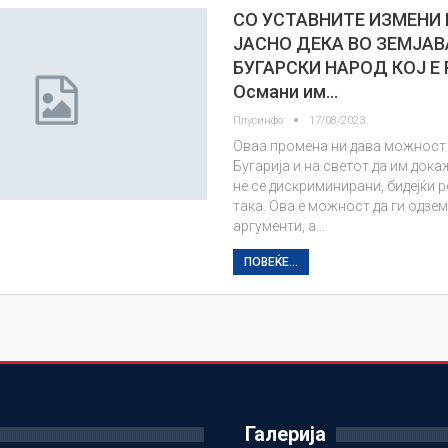
СО УСТАВНИТЕ ИЗМЕНИ 
ЈАСНО ДЕКА ВО ЗЕМЈАВ
БУГАРСКИ НАРОД КОЈ Е
Османи им…
Плусинфо
17/08/2023
Оваа промена ни дава можност
Бугарија и на светот да им дока
не се дискриминирани, бидејќи р
така. Ова е можност да ги одзе
аргументи, а…
ПОВЕЌЕ...
Галерија