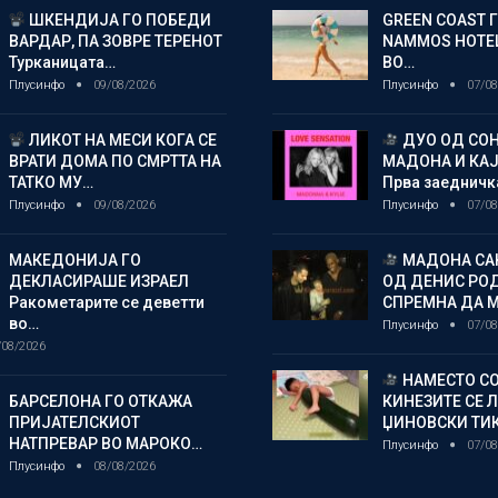
ШКЕНДИЈА ГО ПОБЕДИ
GREEN COAST 
ВАРДАР, ПА ЗОВРЕ ТЕРЕНОТ
NAMMOS HOTEL
Турканицата…
ВО…
Плусинфо
09/08/2026
Плусинфо
07/08
ЛИКОТ НА МЕСИ КОГА СЕ
ДУО ОД СОН
ВРАТИ ДОМА ПО СМРТТА НА
МАДОНА И КА
ТАТКО МУ…
Прва заедничк
Плусинфо
09/08/2026
Плусинфо
07/08
МАКЕДОНИЈА ГО
МАДОНА СА
ДЕКЛАСИРАШЕ ИЗРАЕЛ
ОД ДЕНИС РО
Ракометарите се деветти
СПРЕМНА ДА 
во…
Плусинфо
07/08
/08/2026
НАМЕСТО СО
БАРСЕЛОНА ГО ОТКАЖА
КИНЕЗИТЕ СЕ 
ПРИЈАТЕЛСКИОТ
ЏИНОВСКИ ТИ
НАТПРЕВАР ВО МАРОКО…
Плусинфо
07/08
Плусинфо
08/08/2026