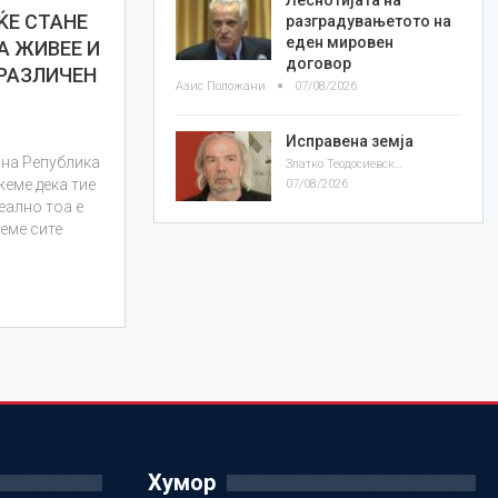
ЌЕ СТАНЕ
разградувањетото на
еден мировен
А ЖИВЕЕ И
договор
 РАЗЛИЧЕН
Азис Положани
07/08/2026
Исправена земја
 на Република
Златко Теодосиевски
жеме дека тие
07/08/2026
еално тоа е
меме сите
Хумор