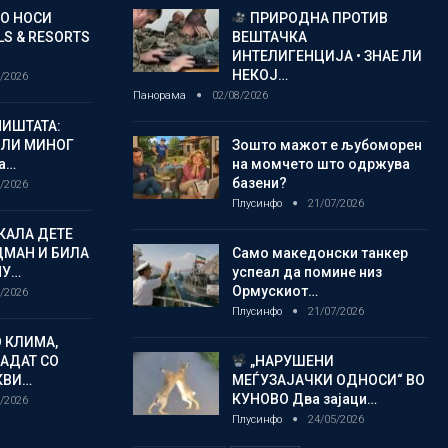
ГО НОСИ
ПРИРОДНА ПРОТИВ
S & RESORTS
ВЕШТАЧКА
ИНТЕЛИГЕНЦИЈА • ЗНАЕ ЛИ
НЕКОЈ…
/2026
Панорама
02/08/2026
ИШТАТА:
ЈЛИ МИНОГ
Зошто мажот е љубоморен
а…
на момчето што одржува
базени?
/2026
Плусинфо
21/07/2026
КАЛА ДЕТЕ
ДМАН И БИЛА
Само македонски танкер
МУ…
успеал да помине низ
Ормускиот…
/2026
Плусинфо
21/07/2026
 КЛИМА,
ЛАДАТ СО
„НАРУШЕНИ
КВИ…
МЕЃУЗАЈАЧКИ ОДНОСИ“ ВО
КУНОВО Два зајаци…
/2026
Плусинфо
24/05/2026