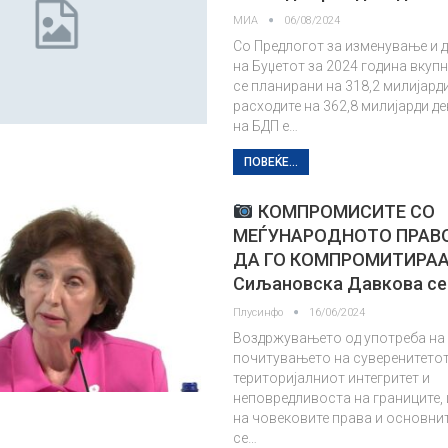
МИА
06/08/2024
Со Предлогот за изменување и
на Буџетот за 2024 година вкуп
се планирани на 318,2 милијарди
расходите на 362,8 милијарди д
на БДП е…
ПОВЕЌЕ...
КОМПРОМИСИТЕ СО
МЕЃУНАРОДНОТО ПРАВ
ДА ГО КОМПРОМИТИРА
Сиљановска Давкова се
Плусинфо
16/06/2024
Воздржувањето од употреба на 
почитувањето на суверенитетот
територијалниот интегритет и
неповредливоста на границите,
на човековите права и основни
се…