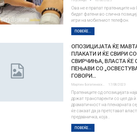
Плусинфо
18/08/2023
Ова не е првпат пратениците на
бидат фатени во слична позициј
игри на мобилниот телефон.
ПОВЕЌЕ...
ОПОЗИЦИЈАТА ЌЕ МАВТ
ПЛАКАТИ И ЌЕ СВИРИ СО
СВИРЧИЊА, ВЛАСТА ЌЕ 
ПЕЊАВИ СО „ОСВЕСТУВ
ГОВОРИ…
Мартин Богатиноски
17/08/2023
Пратениците од опозицијата нај
држат транспаренти со цел да ѝ
драматичност на пленарната се
ќе сакаат да ја претстават влас
предавничка, која…
ПОВЕЌЕ...