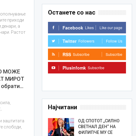
Останете со нас
 дополнување
ните приходи
 денари, а
Facebook
Likes
Like our page
енари. Растот
Twitter
Followers
Follow Us
RSS
Subscribe
Subscribe
Plusinfomk
Subscribe
О МОЖЕ
АТ МИРОТ
Subscribe
 обрати…
сила,
Најчитани
,
ОД СПОТОТ „СИЛНО
 и заштитата
СВЕТНАЛ ДЕН“ НА
те слободи,
ФИЛИПЧЕ МУ СЕ