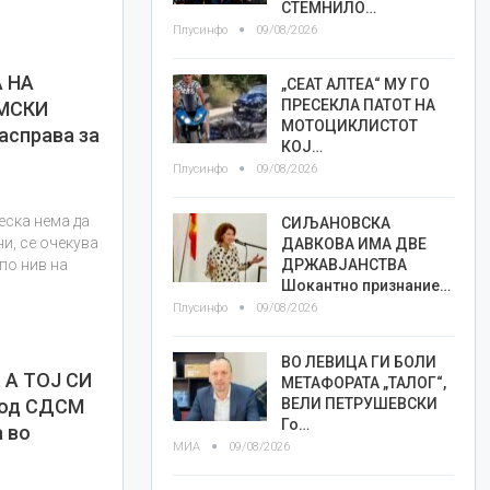
СТЕМНИЛО…
Плусинфо
09/08/2026
 НА
„СЕАТ АЛТЕА“ МУ ГО
ПРЕСЕКЛА ПАТОТ НА
МСКИ
МОТОЦИКЛИСТОТ
справа за
КОЈ…
Плусинфо
09/08/2026
еска нема да
СИЉАНОВСКА
и, се очекува
ДАВКОВА ИМА ДВЕ
ДРЖАВЈАНСТВА
по нив на
Шокантно признание…
Плусинфо
09/08/2026
ВО ЛЕВИЦА ГИ БОЛИ
А ТОЈ СИ
МЕТАФОРАТА „ТАЛОГ“,
ВЕЛИ ПЕТРУШЕВСКИ
 од СДСМ
Го…
а во
МИА
09/08/2026