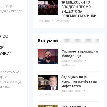
МИЦКОСКИ ГО
 СДСМ да
СПОДЕЛИ ПРОМО-
а да си играат
ВИДЕОТО ЗА
ГОЛЕМИОТ МУЗИЧКИ…
Плусинфо
09/08/2026
А СО
Колумни
СЕ
Филипче ја промаши и
АЧКИ“
Македонија
Богдан Илиевски
09/08/2026
веројатно ќе
Задоцнив, но ја
 дадат
исполнив желбата на
дница со која
мојот татко
та како
Јове Кекеновски
08/08/2026
Леснотијата на