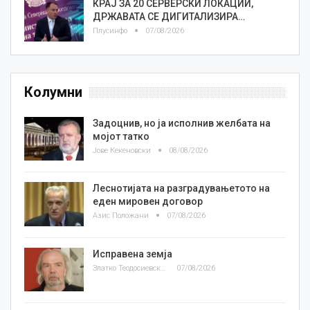
КРАЈ ЗА 20 СЕРВЕРСКИ ЛОКАЦИИ,
ДРЖАВАТА СЕ ДИГИТАЛИЗИРА…
Плусинфо
07/08/2026
Колумни
Задоцнив, но ја исполнив желбата на
мојот татко
Јове Кекеновски
08/08/2026
Леснотијата на разградувањетото на
еден мировен договор
Азис Положани
07/08/2026
Исправена земја
Златко Теодосиевски
07/08/2026