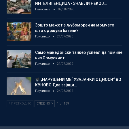
ИНТЕЛИГЕНЦИЈА • ЗНАЕ ЛИ НЕКОЈ…
Панорама
02/08/2026
Зошто мажот е љубоморен на момчето
што одржува базени?
Плусинфо
21/07/2026
Само македонски танкер успеал да помине
низ Ормускиот…
Плусинфо
21/07/2026
„НАРУШЕНИ МЕЃУЗАЈАЧКИ ОДНОСИ“ ВО
КУНОВО Два зајаци…
Плусинфо
24/05/2026
ПРЕТХОДНО
СЛЕДНО
1 of 169