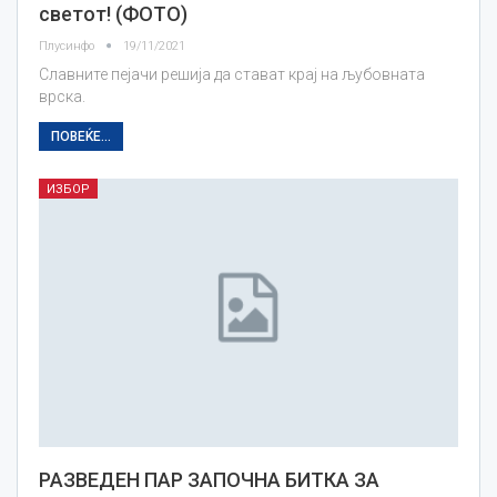
светот! (ФОТО)
Плусинфо
19/11/2021
Славните пејачи решија да стават крај на љубовната
врска.
ПОВЕЌЕ...
ИЗБОР
РАЗВЕДЕН ПАР ЗАПОЧНА БИТКА ЗА