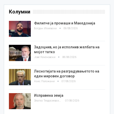
Колумни
Филипче ја промаши и Македонија
Богдан Илиевски
09/08/2026
Задоцнив, но ја исполнив желбата на
мојот татко
Јове Кекеновски
08/08/2026
Леснотијата на разградувањетото на
еден мировен договор
Азис Положани
07/08/2026
Исправена земја
Златко Теодосиевски
07/08/2026