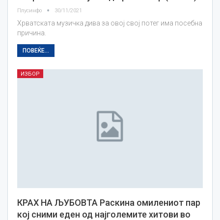
Плусинфо
30/11/2021
Хрватската музичка дива за овој свој потег има посебна
причина.
ПОВЕЌЕ...
ИЗБОР
КРАХ НА ЉУБОВТА Раскина омилениот пар
кој сними еден од најголемите хитови во