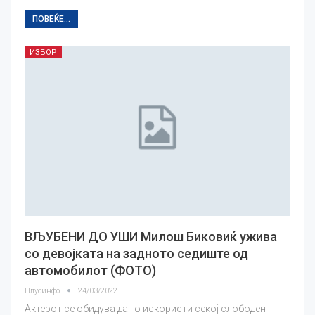
ПОВЕЌЕ...
ИЗБОР
ВЉУБЕНИ ДО УШИ Милош Биковиќ ужива
со девојката на задното седиште од
автомобилот (ФОТО)
Плусинфо
24/03/2022
Актерот се обидува да го искористи секој слободен