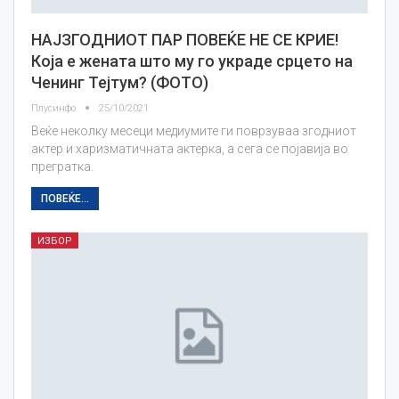
НАЈЗГОДНИОТ ПАР ПОВЕЌЕ НЕ СЕ КРИЕ!
Која е жената што му го украде срцето на
Ченинг Тејтум? (ФОТО)
Плусинфо
25/10/2021
Веќе неколку месеци медиумите ги поврзуваа згодниот
актер и харизматичната актерка, а сега се појавија во
прегратка.
ПОВЕЌЕ...
ИЗБОР