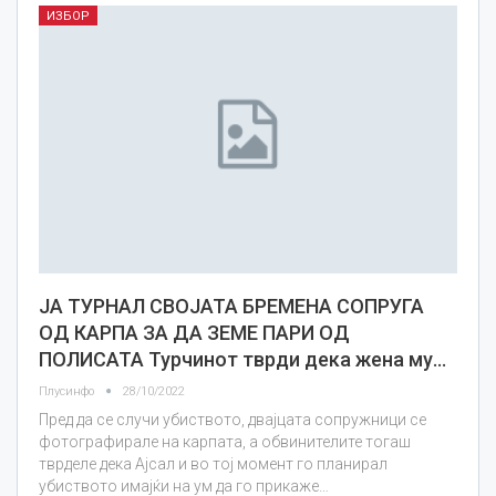
ИЗБОР
ЈА ТУРНАЛ СВОЈАТА БРЕМЕНА СОПРУГА
ОД КАРПА ЗА ДА ЗЕМЕ ПАРИ ОД
ПОЛИСАТА Турчинот тврди дека жена му…
Плусинфо
28/10/2022
Пред да се случи убиството, двајцата сопружници се
фотографирале на карпата, а обвинителите тогаш
тврделе дека Ајсал и во тој момент го планирал
убиството имајќи на ум да го прикаже…