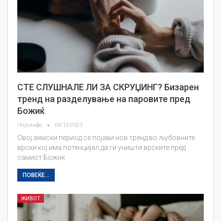
СТЕ СЛУШНАЛЕ ЛИ ЗА СКРУЏИНГ? Бизарен
тренд на разделување на паровите пред
Божиќ
Плусинфо
04/12/2023
Овој зимски период се појави нов тренд во љубовните
врски кој има потенцијал да ги уништи врските пред
самиот Божиќ
ПОВЕЌЕ...
ЖИВОТ