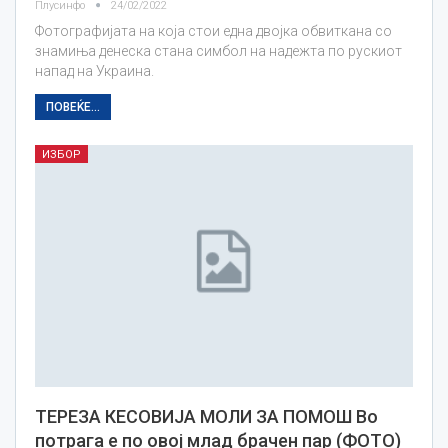
Плусинфо
24/02/2022
Фотографијата на која стои една двојка обвиткана со
знамиња денеска стана симбол на надежта по рускиот
напад на Украина.
ПОВЕЌЕ...
ИЗБОР
ТЕРЕЗА КЕСОВИЈА МОЛИ ЗА ПОМОШ Во
потрага е по овој млад брачен пар (ФОТО)