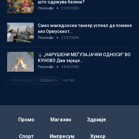
што одржува базени?
Плусинфо
21/07/2026
Само македонски танкер успеал да помине
низ Ормускиот…
Плусинфо
21/07/2026
„НАРУШЕНИ МЕЃУЗАЈАЧКИ ОДНОСИ“ ВО
КУНОВО Два зајаци…
Плусинфо
24/05/2026
ПРЕТХОДНО
СЛЕДНО
1 of 169
Промо
Магазин
Здравје
Спорт
Импресум
Хумор