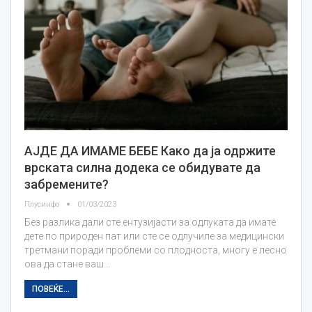
АЈДЕ ДА ИМАМЕ БЕБЕ Како да ја одржите
врската силна додека се обидувате да
забремените?
Плусинфо
01/03/2023
Без разлика дали сте ентузијасти за одлуката да имате
дете по природен пат или сте се одлучиле за медицински
третмани поради проблеми со плодноста, многу е лесно
ова да стане ваш…
ПОВЕЌЕ...