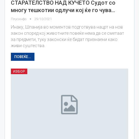
СТАРАТЕЛСТВО НАД КУЧЕТО Судот со
многу тешкотии одлучи кој ќе го чува…
Плусинфо
29/10/2021
Инаку, Шпанија во моментов подготвува нацрт на нов
закон според кој животните повеќе нема да се сметаат
за предмети, туку законски ќе бидат признаени како
живи суштества.
ПОВЕЌЕ...
ИЗБОР