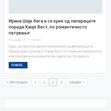
Ирина Шајк бега и се крие од папараците
поради Канjе Вест, по романтичното
патување
Плусинфо
11/06/2021
Една од најпопуларните манекенки на денешницата,
Ирина Шајк и раперот Канје Вест ги поминаа изминатите
неколку дена на романтичен одмор во Прованса.
ПОВЕЌЕ...
ПРЕТХОДНО
1
2
3
4
СЛЕДНО