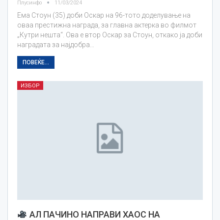
Плусинфо
11/03/2024
Ема Стоун (35) доби Оскар на 96-тото доделување на
оваа престижна награда, за главна актерка во филмот
„Кутри нешта“. Ова е втор Оскар за Стоун, откако ја доби
наградата за најдобра…
ПОВЕЌЕ...
ИЗБОР
АЛ ПАЧИНО НАПРАВИ ХАОС НА