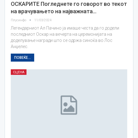
ОСКАРИТЕ Погледнете го говорот во текот
на врачувањето на најважната…
Плусинфо
11/03/2024
Легендарниот Ал Пачино ја имаше честа да го додели
последниот Оскар на вечерта на церемонијата на
доделување награди што се одржа синоќа во Лос
Анџелес.
ПОВЕЌЕ...
СЦЕНА