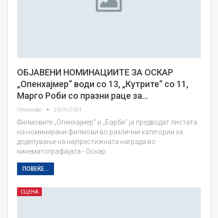
ОБЈАВЕНИ НОМИНАЦИИТЕ ЗА ОСКАР
„Опенхајмер“ води со 13, „Кутрите“ со 11,
Марго Роби со празни раце за…
Плусинфо
23/01/2024
Филмовите „Опенхајмер“ и „Барби“ ја предводат листата
на номинирани филмови во различни категории за
доделување на најпрестижната награда во
кинематографијата - Оскар.
ПОВЕЌЕ...
СЦЕНА