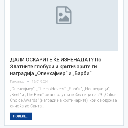
ДАЛИ ОСКАРИТЕ ЌЕ ИЗНЕНАДАТ? По
Златните глобуси и критичарите ги
наградија „Опенхајмер“ и „Барби“
Плусинфо
15/01/2024
„Опенхајмер“, „The Holdovers“, „Барби“, „Наследници“,
„Beef“ и „The Bear“ се апсолутни победници на 29. „Critics
Choice Awards“ (награди на критичарите), кои се одржаа
синоќа во Санта…
ПОВЕЌЕ...