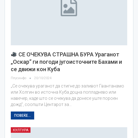
СЕ ОЧЕКУВА СТРАШНА БУРА Ураганот
„Оскар“ ги погоди југоисточните Бахами и
се движи кон Куба
Плусинфо
20/10/2024
„Се очекува ураганот да стигне до заливот Гвантанамо
или Холгин во источна Куба доцна попладнево или
навечер, каде што се очекува да донесе уште пороен
дожд“, соопшти Центарот за…
ПОВЕЌЕ...
КУЛТУРА