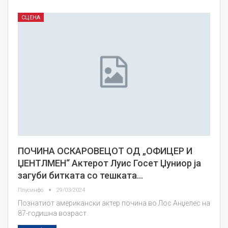
СЦЕНА
ПОЧИНА ОСКАРОВЕЦОТ ОД „ОФИЦЕР И
ЏЕНТЛМЕН“ Актерот Луис Госет Џуниор ја
загуби битката со тешката…
Плусинфо
29/03/2024
Познатиот американски актер почина во Лос Анџелес на
87-годишна возраст.