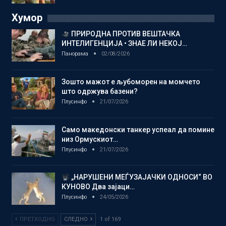
Хумор
ПРИРОДНА ПРОТИВ ВЕШТАЧКА
ИНТЕЛИГЕНЦИЈА • ЗНАЕ ЛИ НЕКОЈ…
Панорама
02/08/2026
Зошто мажот е љубоморен на момчето
што одржува базени?
Плусинфо
21/07/2026
Само македонски танкер успеал да помине
низ Ормускиот…
Плусинфо
21/07/2026
„НАРУШЕНИ МЕЃУЗАЈАЧКИ ОДНОСИ“ ВО
КУНОВО Два зајаци…
Плусинфо
24/05/2026
ПРЕТХОДНО
СЛЕДНО
1 of 169