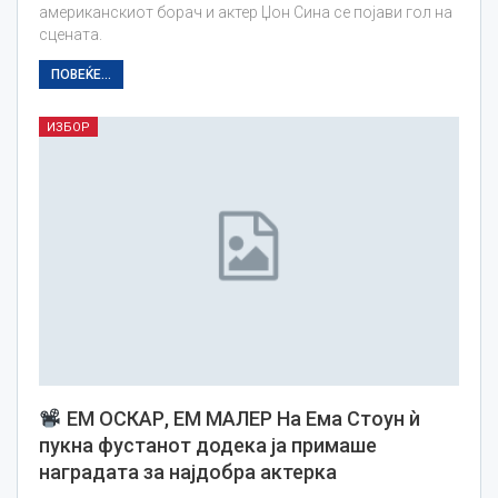
американскиот борач и актер Џон Сина се појави гол на
сцената.
ПОВЕЌЕ...
ИЗБОР
ЕМ ОСКАР, ЕМ МАЛЕР На Ема Стоун ѝ
пукна фустанот додека ја примаше
наградата за најдобра актерка