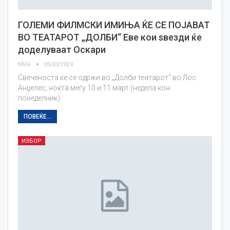
ГОЛЕМИ ФИЛМСКИ ИМИЊА ЌЕ СЕ ПОЈАВАТ
ВО ТЕАТАРОТ „ДОЛБИ“ Еве кои ѕвезди ќе
доделуваат Оскари
МИА
05/03/2024
Свеченоста ќе се одржи во „Долби театарот“ во Лос
Анџелес, ноќта меѓу 10 и 11 март (недела кон
понеделник).
ПОВЕЌЕ...
ИЗБОР