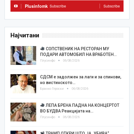
Plusinfomk
Subscribe
Subscribe
Најчитани
СОПСТВЕНИК НА РЕСТОРАН МУ
ПОДАРИ АВТОМОБИЛ НА ВРАБОТЕН…
Плусинфо
06/08/2026
СДСМ е задолжен за лаги и за спинови,
но вистинското…
Бранко Героски
06/08/2026
ЛЕПА БРЕНА ПАДНА НА КОНЦЕРТОТ
ВО БУДВА Реакцијата на…
Плусинфо
06/08/2026
ТРАМП ОТКРИ ШТО ЈА „УБИВА“