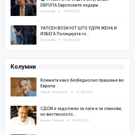
ЕВРОПА Европските лидери…
Плусинфо
06/08/2026
УАПСЕН ВОЗАЧОТ ШТО УДРИ ЖЕНА И
ИЗБЕГА Полицијата го…
Плусинфо
06/08/2026
Колумни
Климата како безбедносно прашање во
Европа
Ивица Челиковиќ
07/08/2026
СДСМ е задолжен за лаги и за спинови,
но вистинското…
Бранко Героски
06/08/2026