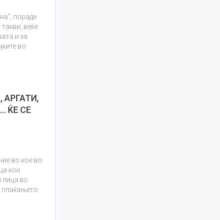
на“, поради
 такви, веќе
ата и за
јките во
 АРГАТИ,
 ЌЕ СЕ
ние во кое во
ца кои
 лица во
и плаќањето