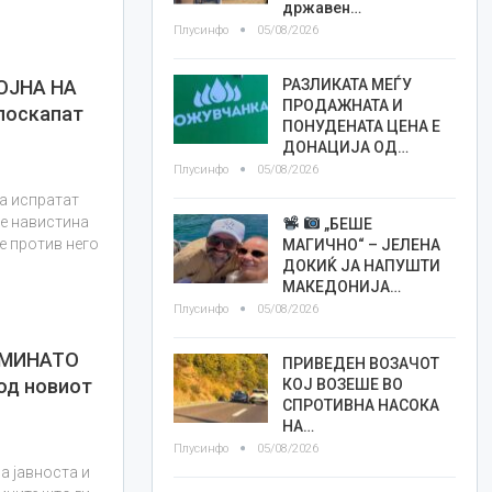
државен…
Плусинфо
05/08/2026
РАЗЛИКАТА МЕЃУ
ОЈНА НА
ПРОДАЖНАТА И
поскапат
ПОНУДЕНАТА ЦЕНА Е
ДОНАЦИЈА ОД…
Плусинфо
05/08/2026
а испратат
 е навистина
„БЕШЕ
е против него
МАГИЧНО“ – ЈЕЛЕНА
ДОКИЌ ЈА НАПУШТИ
МАКЕДОНИЈА…
Плусинфо
05/08/2026
 МИНАТО
ПРИВЕДЕН ВОЗАЧОТ
од новиот
КОЈ ВОЗЕШЕ ВО
СПРОТИВНА НАСОКА
НА…
Плусинфо
05/08/2026
а јавноста и