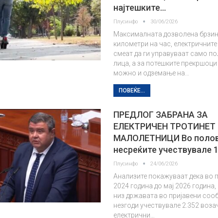
најтешките…
Плусинфо
30/06/2026
Максималната дозволена брзина
километри на час, електричните
смеат да ги управуваат само п
лица, а за потешките прекршоци 
можно и одземање на…
ПОВЕЌЕ...
ПРЕДЛОГ ЗАБРАНА ЗА
ЕЛЕКТРИЧЕН ТРОТИНЕТ
МАЛОЛЕТНИЦИ Во полов
несреќите учествувале 1
Плусинфо
24/06/2026
Анализите покажуваат дека во 
2024 година до мај 2026 година,
низ државата во пријавени соо
незгоди учествувале 2.352 воза
електрични…