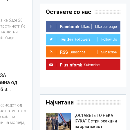
Останете со нас
 ќе биде 20
Facebook
Likes
Like our page
 тротинети ќе
олнолетни
ќе биде
Twitter
Followers
Follow Us
RSS
Subscribe
Subscribe
Plusinfomk
Subscribe
 ЗА
Subscribe
ина од
6 и…
Најчитани
периодот од
 на патиштата
„ОСТАВЕТЕ ГО НЕКА
браќајни
КУКА“ Остри реакции
чи на мопеди,
на хрватскиот