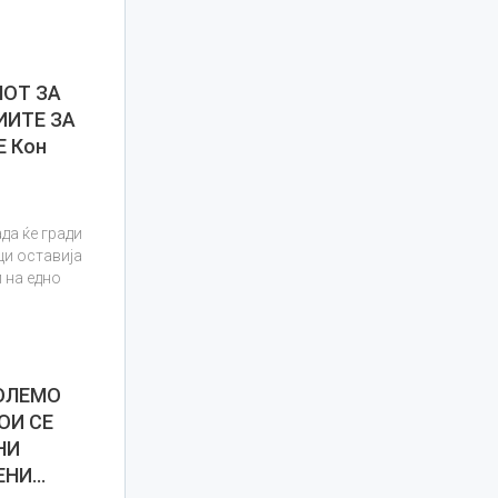
НОТ ЗА
ИИТЕ ЗА
Е Кон
да ќе гради
ци оставија
 на едно
ОЛЕМО
ОИ СЕ
НИ
ЕНИ…