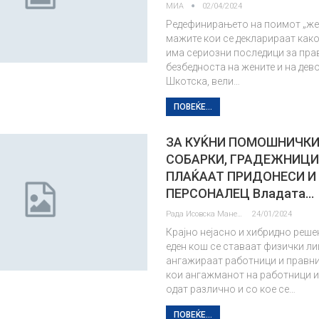
МИА
02/04/2024
Редефинирањето на поимот „же
мажите кои се декларираат како
има сериозни последици за прав
безбедноста на жените и на дево
Шкотска, вели…
ПОВЕЌЕ...
ЗА КУЌНИ ПОМОШНИЧКИ,
СОБАРКИ, ГРАДЕЖНИЦИ…
ПЛАЌААТ ПРИДОНЕСИ И
ПЕРСОНАЛЕЦ Владата…
Рада Исовска Маневска
24/01/2024
Крајно нејасно и хибридно реше
еден кош се ставаат физички ли
ангажираат работници и правни
кои ангажманот на работници 
одат различно и со кое се…
ПОВЕЌЕ...