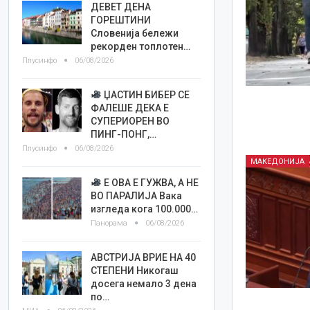
ДЕВЕТ ДЕНА
ГОРЕШТИНИ
Словенија бележи
рекорден топлотен…
Плусинфо
06/08/2026
ЏАСТИН БИБЕР СЕ
ФАЛЕШЕ ДЕКА Е
СУПЕРИОРЕН ВО
ПИНГ-ПОНГ,…
Плусинфо
06/08/2026
МАКЕДОНИЈА
Е ОВА Е ГУЖВА, А НЕ
ВО ПАРАЛИЈА Вака
изгледа кога 100.000…
Панорама
06/08/2026
АВСТРИЈА ВРИЕ НА 40
СТЕПЕНИ Никогаш
досега немало 3 дена
по…