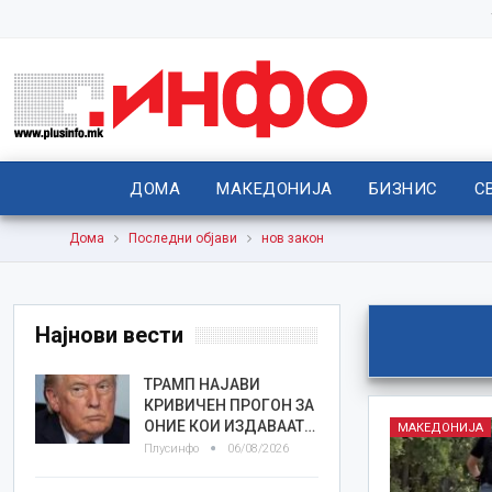
ДОМА
МАКЕДОНИЈА
БИЗНИС
С
Дома
Последни објави
нов закон
Најнови вести
ТРАМП НАЈАВИ
КРИВИЧЕН ПРОГОН ЗА
ОНИЕ КОИ ИЗДАВААТ…
МАКЕДОНИЈА
Плусинфо
06/08/2026