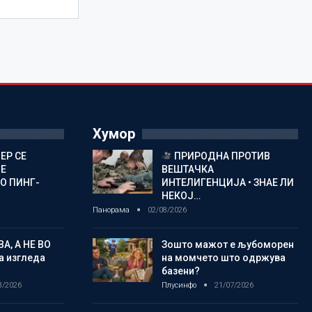
Хумор
ЕР СЕ
ПРИРОДНА ПРОТИВ
Е
ВЕШТАЧКА
О ПИНГ-
ИНТЕЛИГЕНЦИЈА • ЗНАЕ ЛИ
НЕКОЈ…
Панорама
02/08/2026
А, А НЕ ВО
Зошто мажот е љубоморен
а изгледа
на момчето што одржува
базени?
8/2026
Плусинфо
21/07/2026