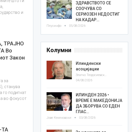
ините што ги
ЗДРАВСТВОТО СЕ
а,
СООЧУВА СО
 рударство и
СЕРИОЗЕН НЕДОСТИГ
НА КАДАР…
Плусинфо
05/08/2026
, ТРАЈНО
Колумни
А Во
гиот Закон
Илинденски
асоцијации
Златко Теодосиевски
04/08/2026
а за
), станува
а го подигнат
ИЛИНДЕН 2026 •
 а во фокусот
ВРЕМЕ Е МАКЕДОНИЈА
ДА ЗБОРУВА СО ЕДЕН
ГЛАС…
Јове Кекеновски
03/08/2026
-ТА