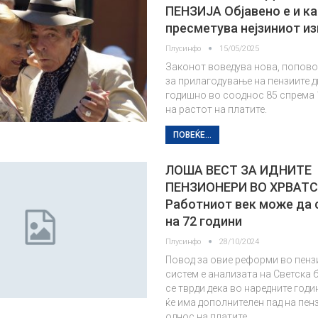
ПЕНЗИЈА Објавено е и ка
пресметува нејзиниот и
Плусинфо
15/05/2025
Законот воведува нова, попов
за прилагодување на пензиите 
годишно во сооднос 85 спрема 
на растот на платите.
ПОВЕЌЕ...
ЛОШA ВЕСТ ЗА ИДНИТЕ
ПЕНЗИОНЕРИ ВО ХРВАТ
Работниот век може да 
на 72 години
Плусинфо
28/10/2024
Повод за овие реформи во пенз
систем е анализата на Светска б
се тврди дека во наредните годи
ќе има дополнителен пад на пен
однос на платите…