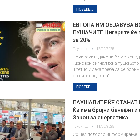
ПОВЕЌЕ...
ЕВРОПА ИМ ОБЈАВУВА В
ПУШАЧИТЕ Цигарите ќе 
за 20%
Плусинфо
12/06/2025
Повисоките даноци би можеле д
„ценовен сигнал дека пушењето
штетно и дека треба да се борим
со сите средства“.
ПОВЕЌЕ...
ПАУШАЛИТЕ ЌЕ СТАНАТ
Ќе има бројни бенефити 
Закон за енергетика
Плусинфо
11/06/2025
Со цел подобро информирање н