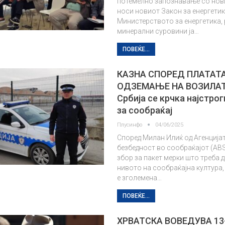
потемелно запознавање со нов
носи новиот Закон за енергетик
Министерството за енергетика,
минерални суровини ја…
ПОВЕЌЕ...
КАЗНА СПОРЕД ПЛАТАТА
ОДЗЕМАЊЕ НА ВОЗИЛАТ
Србија се крчка најстро
за сообраќај
Плусинфо
04/06/2025
Според Милан Илиќ од Агенцијат
безбедност во сообраќајот (ABS
збор за пакет мерки што треба д
нивото на сообраќајна култура,
е зголемена…
ПОВЕЌЕ...
ХРВАТСКА ВОВЕДУВА 13