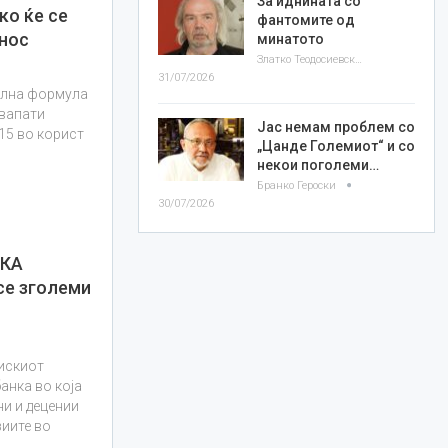
За иднината со
ко ќе се
фантомите од
знос
минатото
Златко Теодосиевски
31/07/2026
олна формула
двапати
Јас немам проблем со
15 во корист
„Цанде Големиот“ и со
некои поголеми…
Бранко Героски
30/07/2026
СКА
се зголеми
искиот
анка во која
ни и децении
зиите во