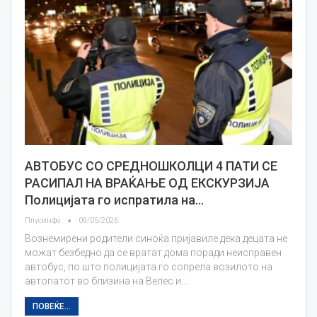
АВТОБУС СО СРЕДНОШКОЛЦИ 4 ПАТИ СЕ
РАСИПАЛ НА ВРАЌАЊЕ ОД ЕКСКУРЗИЈА
Полицијата го испратила на…
Плусинфо
09/05/2026
Вознемирени родители синоќа пријавиле дека децата не
можат безбедно да се вратат дома поради неисправен
автобус, по што полицијата го сопрела возилото на
автопатот во близина на Велес и…
ПОВЕЌЕ...