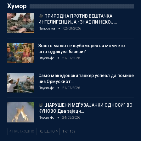
Хумор
ПРИРОДНА ПРОТИВ ВЕШТАЧКА
ИНТЕЛИГЕНЦИЈА • ЗНАЕ ЛИ НЕКОЈ…
Панорама
02/08/2026
Зошто мажот е љубоморен на момчето
што одржува базени?
Плусинфо
21/07/2026
Само македонски танкер успеал да помине
низ Ормускиот…
Плусинфо
21/07/2026
„НАРУШЕНИ МЕЃУЗАЈАЧКИ ОДНОСИ“ ВО
КУНОВО Два зајаци…
Плусинфо
24/05/2026
ПРЕТХОДНО
СЛЕДНО
1 of 169