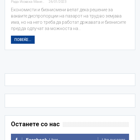
Рада Исовска Маневска
26/01/2023
Економисти и бизнисмени велат дека решение за
ваквите диспропорции на пазарот на труд во земјава
има, но на него треба да работат државата и бизнисите
пред да одлучат за можноста на…
ПОВЕЌЕ...
Останете со нас
Facebook
Likes
Like our page