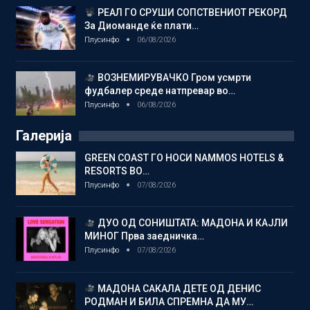
РЕАЛ ГО СРУШИ СОПСТВЕНИОТ РЕКОРД
За Диоманде ќе плати…
Плусинфо
06/08/2026
ВОЗНЕМИРУВАЧКО Гром усмрти
фудбалер среде натпревар во…
Плусинфо
06/08/2026
Галерија
GREEN COAST ГО НОСИ NAMMOS HOTELS &
RESORTS ВО…
Плусинфо
07/08/2026
ДУО ОД СОНИШТАТА: МАДОНА И КАЈЛИ
МИНОГ Прва заедничка…
Плусинфо
07/08/2026
МАДОНА САКАЛА ДЕТЕ ОД ДЕНИС
РОДМАН И БИЛА СПРЕМНА ДА МУ…