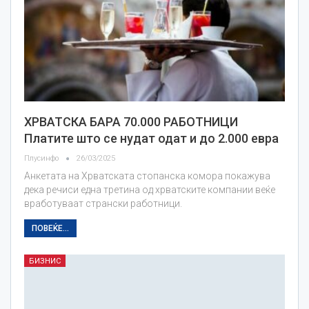
ХРВАТСКА БАРА 70.000 РАБОТНИЦИ
Платите што се нудат одат и до 2.000 евра
Плусинфо
26/03/2025
Анкетата на Хрватската стопанска комора покажува
дека речиси една третина од хрватските компании веќе
вработуваат странски работници.
ПОВЕЌЕ...
БИЗНИС