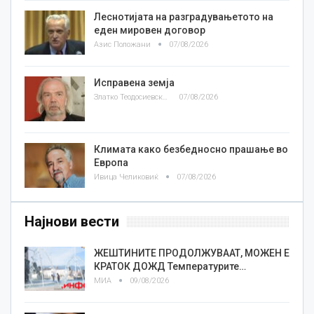
Леснотијата на разградувањетото на
еден мировен договор
Азис Положани
07/08/2026
Исправена земја
Златко Теодосиевски
07/08/2026
Климата како безбедносно прашање во
Европа
Ивица Челиковиќ
07/08/2026
Најнови вести
ЖЕШТИНИТЕ ПРОДОЛЖУВААТ, МОЖЕН Е
КРАТОК ДОЖД Температурите…
МИА
09/08/2026