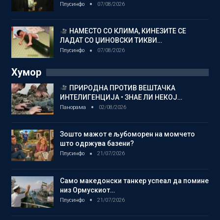
Плусинфо
07/08/2026
НАМЕСТО СО КЛИМА, КИНЕЗИТЕ СЕ
ЛАДАТ СО ЏИНОВСКИ ТИКВИ…
Плусинфо
07/08/2026
Хумор
ПРИРОДНА ПРОТИВ ВЕШТАЧКА
ИНТЕЛИГЕНЦИЈА • ЗНАЕ ЛИ НЕКОЈ…
Панорама
02/08/2026
Зошто мажот е љубоморен на момчето
што одржува базени?
Плусинфо
21/07/2026
Само македонски танкер успеал да помине
низ Ормускиот…
Плусинфо
21/07/2026