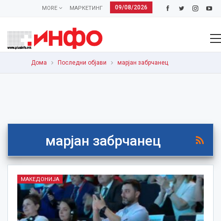
09/08/2026
MORE
МАРКЕТИНГ
Дома
Последни објави
марјан забрчанец
марјан забрчанец
МАКЕДОНИЈА