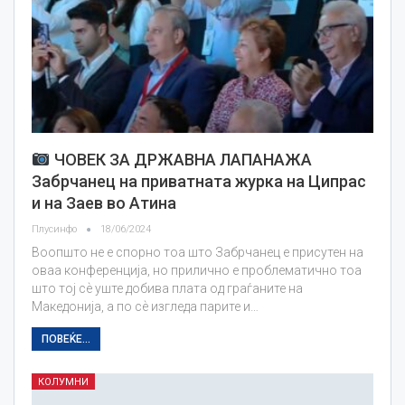
ЧОВЕК ЗА ДРЖАВНА ЛАПАНАЖА
Забрчанец на приватната журка на Ципрас
и на Заев во Атина
Плусинфо
18/06/2024
Воопшто не е спорно тоа што Забрчанец е присутен на
оваа конференција, но прилично е проблематично тоа
што тој сѐ уште добива плата од граѓаните на
Македонија, а по сѐ изгледа парите и…
ПОВЕЌЕ...
КОЛУМНИ