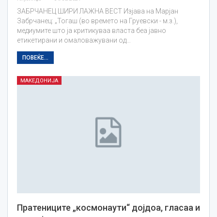
ЗАБРЧАНЕЦ ШИРИ ЛАЖНА ВЕСТ Изјава на Марјан
Забрчанец: „Тогаш (во времето на Груевски - м.з.),
медиумите што ја критикуваа власта беа јавно
етикетирани и омаловажувани од…
ПОВЕЌЕ...
МАКЕДОНИЈА
Пратениците „космонаути“ дојдоа, гласаа и