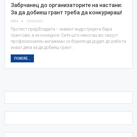
Забрчанец до организаторите на настани:
За да добиеш грант треба да конкурираш!
МИА
13/04/2021
Протест пред Владата – инвент индустријата бара
грантови, а не конкурси. Сите што некогаш во својот
професионален ангажман се бореле да дојдат до работа
знаат дека за да добиеш грант…
ПОВЕЌЕ...