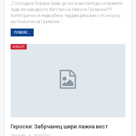
„Господине Зоране Заев, до кога мислите да се правите
луди за наводното бегство на Никола Груевски?!?!
Категорично и недвојбено тврдам дека вие сте оној кој
му помогна на Груевски…
ПОВЕЌЕ...
ИЗБОР
Героски: Забрчанец шири лажна вест
Плусинфо
04/05/2021