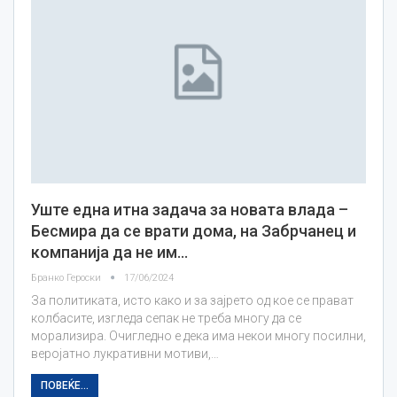
Уште една итна задача за новата влада –
Бесмира да се врати дома, на Забрчанец и
компанија да не им…
Бранко Героски
17/06/2024
За политиката, исто како и за зајрето од кое се прават
колбасите, изгледа сепак не треба многу да се
морализира. Очигледно е дека има некои многу посилни,
веројатно лукративни мотиви,…
ПОВЕЌЕ...