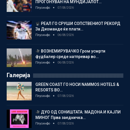
ПРОГОНУВАН НА МУНДИЈАЛОТ…
Плусинфо
07/08/2026
РЕАЛ ГО СРУШИ СОПСТВЕНИОТ РЕКОРД
За Диоманде ќе плати…
Плусинфо
06/08/2026
ВОЗНЕМИРУВАЧКО Гром усмрти
фудбалер среде натпревар во…
Плусинфо
06/08/2026
Галерија
GREEN COAST ГО НОСИ NAMMOS HOTELS &
RESORTS ВО…
Плусинфо
07/08/2026
ДУО ОД СОНИШТАТА: МАДОНА И КАЈЛИ
МИНОГ Прва заедничка…
Плусинфо
07/08/2026