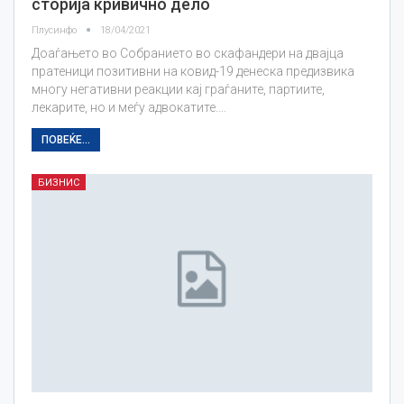
сторија кривично дело
Плусинфо
18/04/2021
Доаѓањето во Собранието во скафандери на двајца
пратеници позитивни на ковид-19 денеска предизвика
многу негативни реакции кај граѓаните, партиите,
лекарите, но и меѓу адвокатите.…
ПОВЕЌЕ...
БИЗНИС