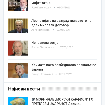
мојот татко
Јове Кекеновски
08/08/2026
Леснотијата на разградувањетото на
еден мировен договор
Азис Положани
07/08/2026
Исправена земја
Златко Теодосиевски
07/08/2026
Климата како безбедносно прашање во
Европа
Ивица Челиковиќ
07/08/2026
Најнови вести
МОРНИЧАВ „МОРСКИ КАРФИОЛ“ ГО
ПРЕПЛАВИ ЈАДРАНОТ Дали е…