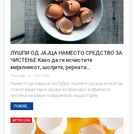
ЛУШПИ ОД ЈАЈЦА НАМЕСТО СРЕДСТВО ЗА
ЧИСТЕЊЕ Како да ги исчистите
мијалникот, шолјите, рерната…
Плусинфо
15/07/2025
Наместо да завршат во ѓубре, лушпите од јајца можат да
станат ваше тајно оружје за природно и ефикасно
чистење на разни површини во вашиот дом.
ПОВЕЌЕ...
АРТКУЈНА