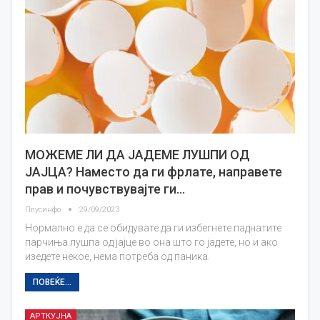
МОЖЕМЕ ЛИ ДА ЈАДЕМЕ ЛУШПИ ОД
ЈАЈЦА? Наместо да ги фрлате, направете
прав и почувствувајте ги…
Плусинфо
29/09/2023
Нормално е да се обидувате да ги избегнете паднатите
парчиња лушпа од јајце во она што го јадете, но и ако
изедете некое, нема потреба од паника.
ПОВЕЌЕ...
АРТКУЈНА