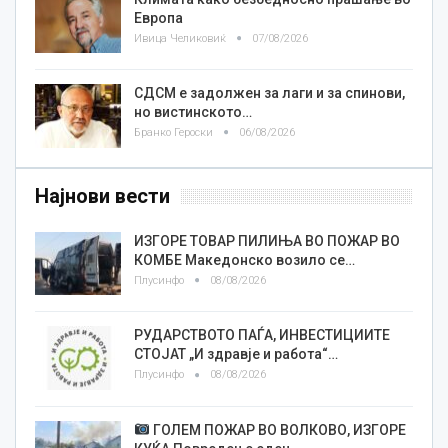
Европа
Ивица Челиковиќ
07/08/2026
СДСМ е задолжен за лаги и за спинови,
но вистинското…
Бранко Героски
06/08/2026
Најнови вести
ИЗГОРЕ ТОВАР ПИЛИЊА ВО ПОЖАР ВО
КОМБЕ Македонско возило се…
Плусинфо
08/08/2026
РУДАРСТВОТО ПАЃА, ИНВЕСТИЦИИТЕ
СТОЈАТ „И здравје и работа“…
Плусинфо
08/08/2026
ГОЛЕМ ПОЖАР ВО ВОЛКОВО, ИЗГОРЕ