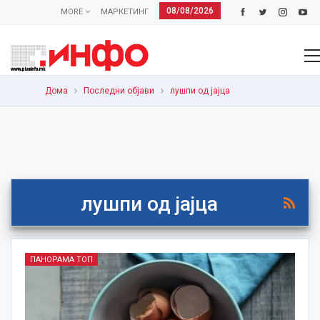
08/08/2026
MORE
МАРКЕТИНГ
Дома
Последни објави
лушпи од јајца
лушпи од јајца
ПАНОРАМА ТОП