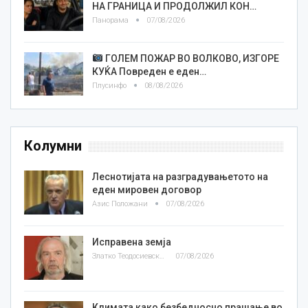
НА ГРАНИЦА И ПРОДОЛЖИЛ КОН…
Панорама
07/08/2026
ГОЛЕМ ПОЖАР ВО ВОЛКОВО, ИЗГОРЕ
КУЌА Повреден е еден…
Плусинфо
08/08/2026
Колумни
Леснотијата на разградувањетото на
еден мировен договор
Азис Положани
07/08/2026
Исправена земја
Златко Теодосиевски
07/08/2026
Климата како безбедносно прашање во