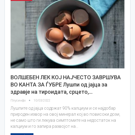
ВОЛШЕБЕН ЛЕК КОЈ НАЈЧЕСТО ЗАВРШУВА
ВО КАНТА ЗА ЃУБРЕ Лушпи од јајца за
здравје на тироидата, срцето,…
Плусинфо
10/03/2022
Лушпите од јајца содржат 90% калциум и се најдобар
природен извор на овој минерал кој во повисоки дози,
не само што ги лекува симптомите на недостаток на
калциум и го запира развојот на…