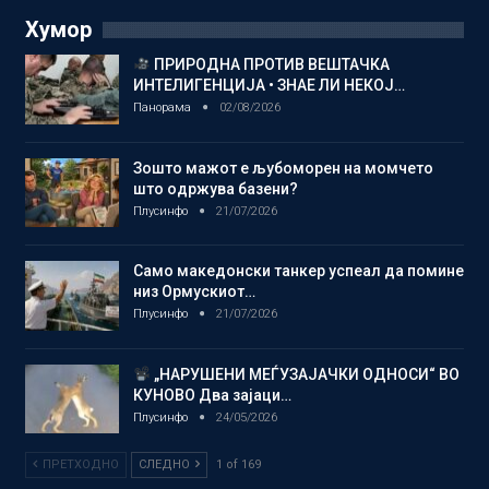
Хумор
ПРИРОДНА ПРОТИВ ВЕШТАЧКА
ИНТЕЛИГЕНЦИЈА • ЗНАЕ ЛИ НЕКОЈ…
Панорама
02/08/2026
Зошто мажот е љубоморен на момчето
што одржува базени?
Плусинфо
21/07/2026
Само македонски танкер успеал да помине
низ Ормускиот…
Плусинфо
21/07/2026
„НАРУШЕНИ МЕЃУЗАЈАЧКИ ОДНОСИ“ ВО
КУНОВО Два зајаци…
Плусинфо
24/05/2026
ПРЕТХОДНО
СЛЕДНО
1 of 169