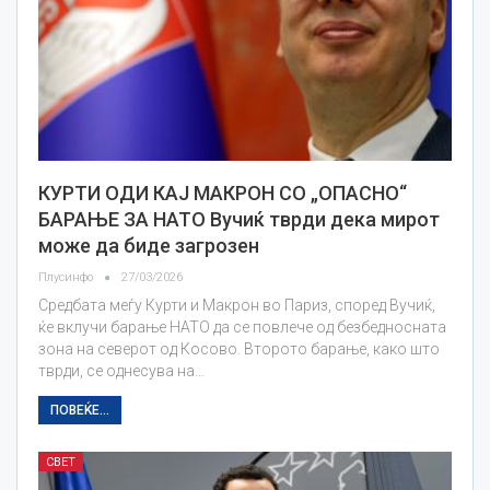
КУРТИ ОДИ КАЈ МАКРОН СО „ОПАСНО“
БАРАЊЕ ЗА НАТО Вучиќ тврди дека мирот
може да биде загрозен
Плусинфо
27/03/2026
Средбата меѓу Курти и Макрон во Париз, според Вучиќ,
ќе вклучи барање НАТО да се повлече од безбедносната
зона на северот од Косово. Второто барање, како што
тврди, се однесува на…
ПОВЕЌЕ...
СВЕТ