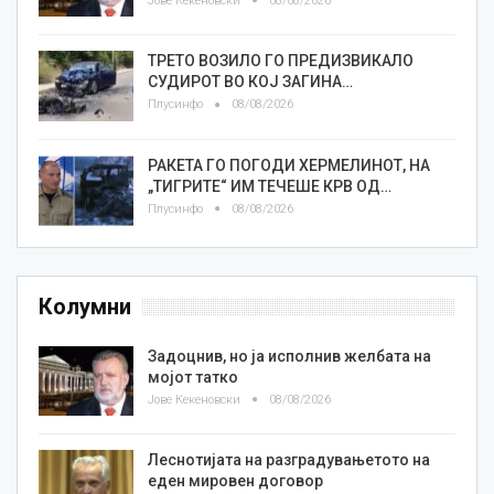
Јове Кекеновски
08/08/2026
ТРЕТО ВОЗИЛО ГО ПРЕДИЗВИКАЛО
СУДИРОТ ВО КОЈ ЗАГИНА…
Плусинфо
08/08/2026
РАКЕТА ГО ПОГОДИ ХЕРМЕЛИНОТ, НА
„ТИГРИТЕ“ ИМ ТЕЧЕШЕ КРВ ОД…
Плусинфо
08/08/2026
Колумни
Задоцнив, но ја исполнив желбата на
мојот татко
Јове Кекеновски
08/08/2026
Леснотијата на разградувањетото на
еден мировен договор