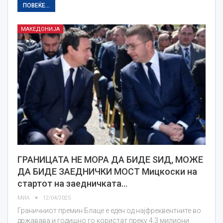
ПОВЕЌЕ...
МАКЕДОНИЈА
ГРАНИЦАТА НЕ МОРА ДА БИДЕ ЅИД, МОЖЕ
ДА БИДЕ ЗАЕДНИЧКИ МОСТ Мицкоски на
стартот на заедничката…
МИА
12/04/2025
Граничниот премин Блаце е еден од најфреквентните во
државава и годишно го користат преку 4,3 милиони