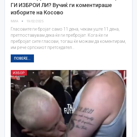
ГИ ИЗБРОИ ЛИ? Вучиќ ги коментираше
изборите на Косово
МИА
19/02/2025
Гласовите ги бројат само 11 дена, чекам уште 11 дена,
претпоставувам дека ќе ги пребројат. Кога ќе ги
пребројат сите гласови, тогаш ќе можам да коментирам,
им рече српскиот претседател…
ПОВЕЌЕ...
ИЗБОР