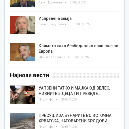
Азис Положани
07/08/2026
Исправена земја
Златко Теодосиевски
07/08/2026
Климата како безбедносно прашање во
Европа
Ивица Челиковиќ
07/08/2026
Најнови вести
УАПСЕНИ ТАТКО И МАЈКА ОД ВЕЛЕС,
НИВНИТЕ 5 ДЕЦА ГИ ПРЕЗЕДЕ…
Плусинфо
08/08/2026
ПРЕСУШИЈА БУНАРИТЕ ВО ИСТОЧНА
ХРВАТСКА, НАТОВАРЕНИ БРОДОВИ…
Плусинфо
08/08/2026