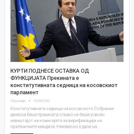
КУРТИ ПОДНЕСЕ ОСТАВКА ОД
ФУНКЦИЈАТА Прекината е
конститутивната седница на косовскиот
парламент
Плусинфо
15/04/2025
Конститутивната седница на косовското Собрание
денеска беше прекината откако не беше усвоен
извештајот на комисијата за верификација на
пратеничките мандати. Неизвесно е дали на…