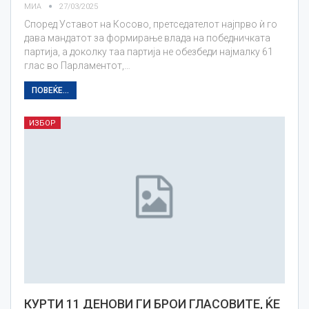
МИА
27/03/2025
Според Уставот на Косово, претседателот најпрво ѝ го
дава мандатот за формирање влада на победничката
партија, а доколку таа партија не обезбеди најмалку 61
глас во Парламентот,…
ПОВЕЌЕ...
ИЗБОР
КУРТИ 11 ДЕНOВИ ГИ БРОИ ГЛАСОВИТЕ, ЌЕ