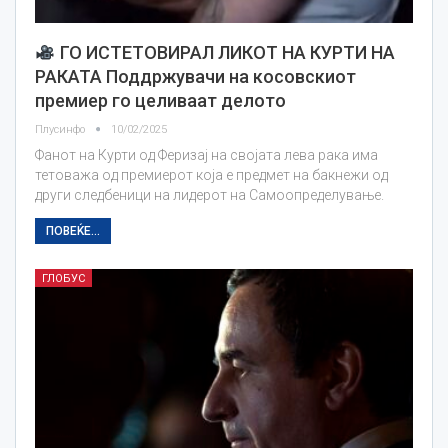
ГО ИСТЕТОВИРАЛ ЛИКОТ НА КУРТИ НА
РАКАТА Поддржувачи на косовскиот
премиер го целиваат делото
Плусинфо
10/02/2025
Фанот на Курти од Феризај на својата лева рака има
тетоважа од премиерот која е предмет на бакнежи од
други следбеници на лидерот на Самоопределување.
ПОВЕЌЕ...
ГЛОБУС