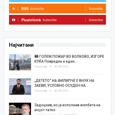
RSS
Subscribe
Subscribe
Plusinfomk
Subscribe
Subscribe
Најчитани
ГОЛЕМ ПОЖАР ВО ВОЛКОВО, ИЗГОРЕ
КУЌА Повреден е еден…
Плусинфо
08/08/2026
„ДЕТЕТО“ НА ФИЛИПЧЕ Е ВНУК НА
ЗАЕВИ, УСЛОВНО ОСУДЕН НА…
Плусинфо
08/08/2026
Задоцнив, но ја исполнив желбата на
мојот татко