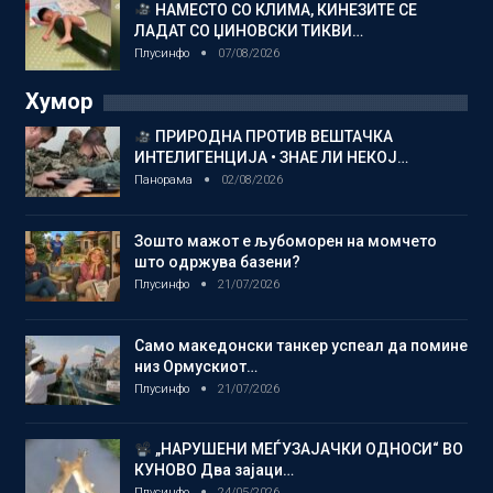
НАМЕСТО СО КЛИМА, КИНЕЗИТЕ СЕ
ЛАДАТ СО ЏИНОВСКИ ТИКВИ…
Плусинфо
07/08/2026
Хумор
ПРИРОДНА ПРОТИВ ВЕШТАЧКА
ИНТЕЛИГЕНЦИЈА • ЗНАЕ ЛИ НЕКОЈ…
Панорама
02/08/2026
Зошто мажот е љубоморен на момчето
што одржува базени?
Плусинфо
21/07/2026
Само македонски танкер успеал да помине
низ Ормускиот…
Плусинфо
21/07/2026
„НАРУШЕНИ МЕЃУЗАЈАЧКИ ОДНОСИ“ ВО
КУНОВО Два зајаци…
Плусинфо
24/05/2026