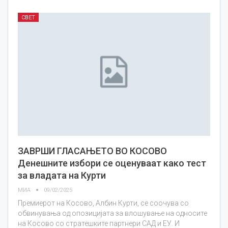
СВЕТ
ЗАВРШИ ГЛАСАЊЕТО ВО КОСОВО
Денешните избори се оценуваат како тест
за владата на Курти
МИА
09/02/2025
Премиерот на Косово, Албин Курти, се соочува со
обвинувања од опозицијата за влошување на односите
на Косово со стратешките партнери САД и ЕУ. И