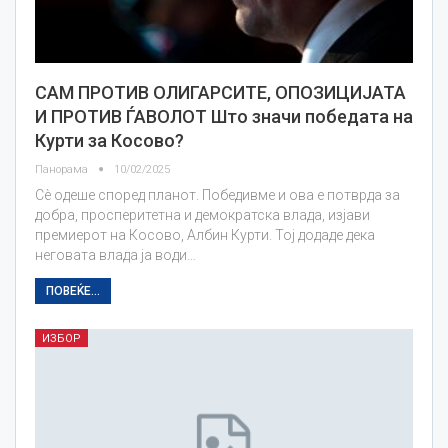
САМ ПРОТИВ ОЛИГАРСИТЕ, ОПОЗИЦИЈАТА
И ПРОТИВ ЃАВОЛОТ Што значи победата на
Курти за Косово?
Панорама
10/02/2025
Сè одеше според планот. Победивме и ова е потврда за
добра, просперитетна и демократска влада, изјави
премиерот на Косово, Албин Курти. Тој додаде дека
неговата влада ја води…
ПОВЕЌЕ...
ИЗБОР