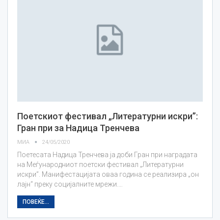
Поетскиот фестивал „Литературни искри”:
Гран при за Надица Тренчева
МИА
24/05/2020
Поетесата Надица Тренчева ја доби Гран при наградата
на Меѓународниот поетски фестивал „Литературни
искри”. Манифестацијата оваа година се реализира „он
лајн“ преку социјалните мрежи.…
ПОВЕЌЕ...