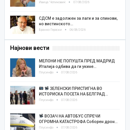
Ивица Челиковиќ
07/08/2026
СДСМ е задолжен за лаги и за спинови,
но вистинското…
Бранко Героски
06/08/2026
Најнови вести
МЕЛОНИ НЕ ПОПУШТА ПРЕД МАДРИД
Италија одбива да ги укине…
Плусинфо
07/08/2026
ЗЕЛЕНСКИ ПРИСТИГНА ВО
ИСТОРИСКА ПОСЕТА НА БЕЛГРАД…
Плусинфо
07/08/2026
ВОЗАЧ НА АВТОБУС СПРЕЧИ
ОГРОМНА КАТАСТРОФА Соборен дрон…
Плусинфо
07/08/2026