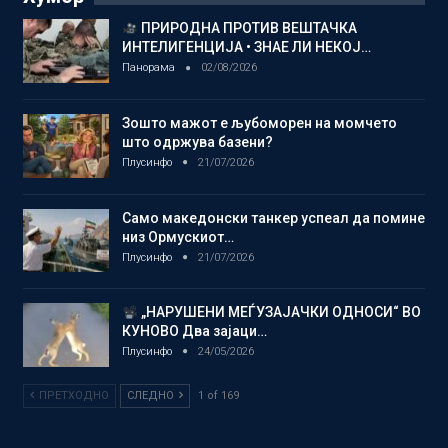
ПРИРОДНА ПРОТИВ ВЕШТАЧКА
ИНТЕЛИГЕНЦИЈА • ЗНАЕ ЛИ НЕКОЈ…
Панорама
02/08/2026
Зошто мажот е љубоморен на момчето
што одржува базени?
Плусинфо
21/07/2026
Само македонски танкер успеал да помине
низ Ормускиот…
Плусинфо
21/07/2026
„НАРУШЕНИ МЕЃУЗАЈАЧКИ ОДНОСИ“ ВО
КУНОВО Два зајаци…
Плусинфо
24/05/2026
ПРЕТХОДНО
СЛЕДНО
1 of 169