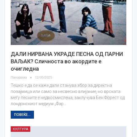
ДАЛИ НИРВАНА УКРАДЕ ПЕСНА ОД ПАРНИ
ВАЉАК? Сличноста во акордите е
очигледна
Панорама
12/05/2025
Тешко е да се каже дали станува збор за директна
позајмица или само за несвесно влијание, но врската
меѓу песните е недвосмислена, заклучува Бен Форест од
лондонскиот медиум „Фар…
ПОВЕЌЕ...
КУЛТУРА