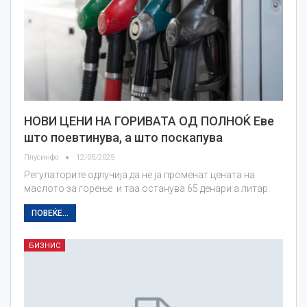
НОВИ ЦЕНИ НА ГОРИВАТА ОД ПОЛНОЌ Еве
што поевтинува, а што поскапува
Плусинфо
12/05/2025
Регулаторите одлучија да не ја променат цената на
маслото за горење и таа останува 65 денари а литар.
ПОВЕЌЕ...
БИЗНИС