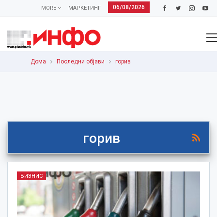
06/08/2026
MORE
МАРКЕТИНГ
Дома
Последни објави
горив
горив
БИЗНИС