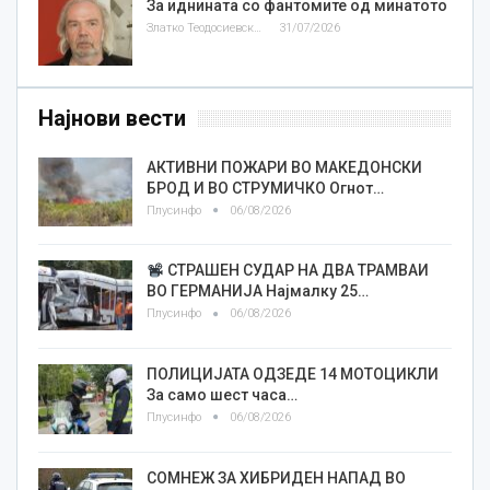
За иднината со фантомите од минатото
Златко Теодосиевски
31/07/2026
Најнови вести
АКТИВНИ ПОЖАРИ ВО МАКЕДОНСКИ
БРОД И ВО СТРУМИЧКО Огнот…
Плусинфо
06/08/2026
СТРАШЕН СУДАР НА ДВА ТРАМВАИ
ВО ГЕРМАНИЈА Најмалку 25…
Плусинфо
06/08/2026
ПОЛИЦИЈАТА ОДЗЕДЕ 14 МОТОЦИКЛИ
За само шест часа…
Плусинфо
06/08/2026
СОМНЕЖ ЗА ХИБРИДЕН НАПАД ВО