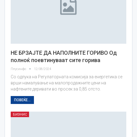
НЕ БРЗАЈТЕ ДА НАПОЛНИТЕ ГОРИВО Од
полноќ поевтинуваат сите горива
Плусинфо
12/08/2024
Со одлука на Регулаторната комисија за енергетика се
врши намалување на малопродажните цени на
нафтените деривати во просек за 0,85 отсто.
ПОВЕЌЕ...
БИЗНИС