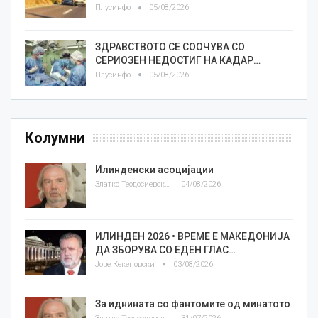
Плусинфо
05/08/2026
ЗДРАВСТВОТО СЕ СООЧУВА СО
СЕРИОЗЕН НЕДОСТИГ НА КАДАР…
Плусинфо
05/08/2026
Колумни
Илинденски асоцијации
Златко Теодосиевски
04/08/2026
ИЛИНДЕН 2026 • ВРЕМЕ Е МАКЕДОНИЈА
ДА ЗБОРУВА СО ЕДЕН ГЛАС…
Јове Кекеновски
03/08/2026
За иднината со фантомите од минатото