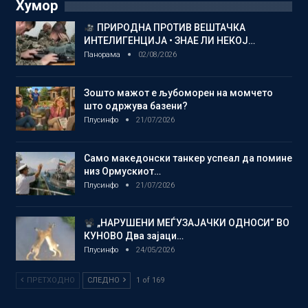
Хумор
ПРИРОДНА ПРОТИВ ВЕШТАЧКА
ИНТЕЛИГЕНЦИЈА • ЗНАЕ ЛИ НЕКОЈ…
Панорама
02/08/2026
Зошто мажот е љубоморен на момчето
што одржува базени?
Плусинфо
21/07/2026
Само македонски танкер успеал да помине
низ Ормускиот…
Плусинфо
21/07/2026
„НАРУШЕНИ МЕЃУЗАЈАЧКИ ОДНОСИ“ ВО
КУНОВО Два зајаци…
Плусинфо
24/05/2026
ПРЕТХОДНО
СЛЕДНО
1 of 169