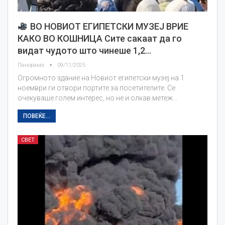
ВО НОВИОТ ЕГИПЕТСКИ МУЗЕЈ ВРИЕ
КАКО ВО КОШНИЦА Сите сакаат да го
видат чудото што чинеше 1,2…
Панорама
09/11/2025
Огромното здание на Новиот египетски музеј на 1
ноември ги отвори портите за посетителите. Се
очекуваше голем интерес, но не и олкав метеж...
ПОВЕЌЕ...
СВЕТ