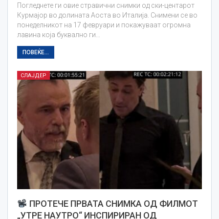
Погледнете ги овие стравични снимки од ски-центарот
Курмајор во долината Аоста во Италија. Снимени се во
понеделникот на 17 февруари и покажуваат огромна
лавина која буквално ги…
ПОВЕЌЕ...
СЛАЈДЕР
ПРОТЕЧЕ ПРВАТА СНИМКА ОД ФИЛМОТ
„УТРЕ НАУТРО“ ИНСПИРИРАН ОД