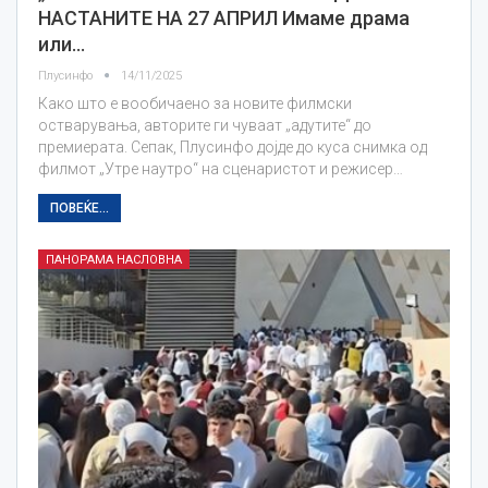
НАСТАНИТЕ НА 27 АПРИЛ Имаме драма
или…
Плусинфо
14/11/2025
Како што е вообичаено за новите филмски
остварувања, авторите ги чуваат „адутите“ до
премиерата. Сепак, Плусинфо дојде до куса снимка од
филмот „Утре наутро“ на сценаристот и режисер…
ПОВЕЌЕ...
ПАНОРАМА НАСЛОВНА