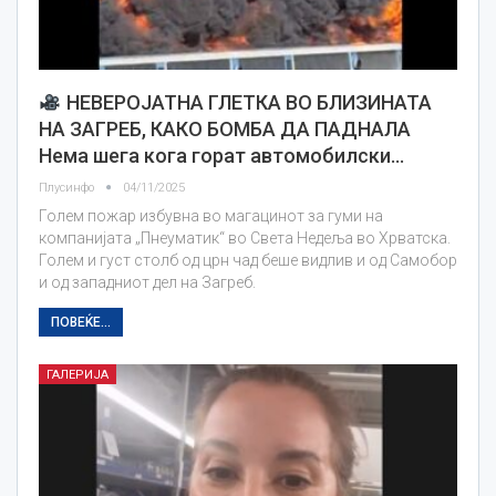
НЕВЕРОЈАТНА ГЛЕТКА ВО БЛИЗИНАТА
НА ЗАГРЕБ, КАКО БОМБА ДА ПАДНАЛА
Нема шега кога горат автомобилски…
Плусинфо
04/11/2025
Голем пожар избувна во магацинот за гуми на
компанијата „Пнеуматик“ во Света Недеља во Хрватска.
Голем и густ столб од црн чад беше видлив и од Самобор
и од западниот дел на Загреб.
ПОВЕЌЕ...
ГАЛЕРИЈА