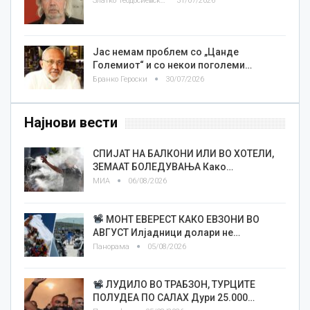
Златко Теодосиевски
31/07/2026
Јас немам проблем со „Цанде
Големиот“ и со некои поголеми…
Бранко Героски
30/07/2026
Најнови вести
СПИЈАТ НА БАЛКОНИ ИЛИ ВО ХОТЕЛИ,
ЗЕМААТ БОЛЕДУВАЊА Како…
МИА
06/08/2026
МОНТ ЕВЕРЕСТ КАКО ЕВЗОНИ ВО
АВГУСТ Илјадници долари не…
Панорама
05/08/2026
ЛУДИЛО ВО ТРАБЗОН, ТУРЦИТЕ
ПОЛУДЕА ПО САЛАХ Дури 25.000…