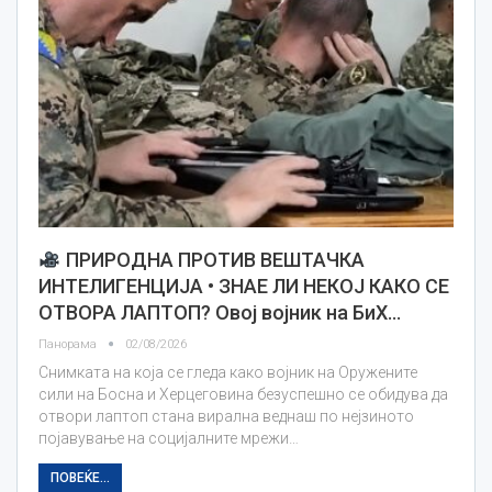
ПРИРОДНА ПРОТИВ ВЕШТАЧКА
ИНТЕЛИГЕНЦИЈА • ЗНАЕ ЛИ НЕКОЈ КАКО СЕ
ОТВОРА ЛАПТОП? Овој војник на БиХ…
Панорама
02/08/2026
Снимката на која се гледа како војник на Оружените
сили на Босна и Херцеговина безуспешно се обидува да
отвори лаптоп стана вирална веднаш по нејзиното
појавување на социјалните мрежи…
ПОВЕЌЕ...