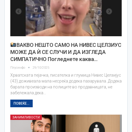
ВАКВО НЕШТО САМО НА НИВЕС ЦЕЛЗИУС
МОЖЕ ДА Ѝ СЕ СЛУЧИ И ДА ИЗГЛЕДА
СИМПАТИЧНО Погледнете каква…
Плусинфо
29/10/2025
Хрватската пејачка, писателка и глумица Нивес Целзијус
(43) доживеала мала несреќа додека пазарувала. Додека
барала производи на полиците во продавницата, не
забележала дека...
ПОВЕЌЕ...
ЗАНИМЛИВОСТИ