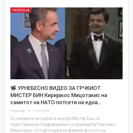
ГАЛЕРИЈА
УРНЕБЕСНО ВИДЕО ЗА ГРЧКИОТ
МИСТЕР БИН Киријакос Мицотакис на
самитот на НАТО потсети на една…
Плусинфо
11/07/2026
Се сеќавате на сцената на која Мистер Бин се
подготвува за поздравување со кралицата? Еве како
Мицотакис се подготвува за фемили фотото на