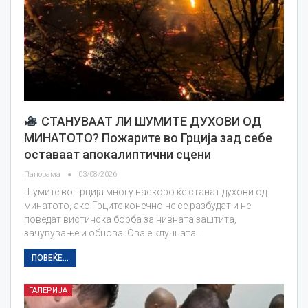
СТАНУВААТ ЛИ ШУМИТЕ ДУХОВИ ОД
МИНАТОТО? Пожарите во Грција зад себе
оставаат апокалиптични сцени
Панорама
03/08/2026
Шумите во Грција многу наскоро ќе станат духови од
минатото, ако Грците конечно не се разбудат и не
поведат вистинска борба за нивната заштита,
зачувување и обнова. Ова е клучната…
ПОВЕЌЕ...
ГАЛЕРИЈА