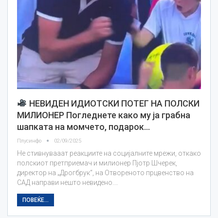
НЕВИДЕН ИДИОТСКИ ПОТЕГ НА ПОЛСКИ
МИЛИОНЕР Погледнете како му ја грабна
шапката на момчето, подарок…
Плусинфо
02/09/2025
Не стивнувааат реакциите на социјалните мрежи, откако
полскиот претприемач и милионер Пјотр Шчерек,
директор на „Дрогбрук“, на Отвореното прцвенство на
САД направи нешто невидено.…
ПОВЕЌЕ...