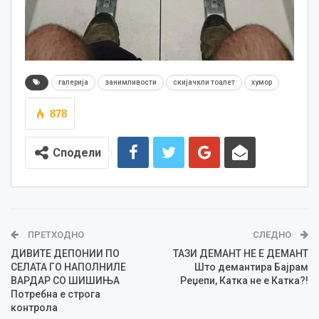
галерија
занимливости
скијачкли тоалет
хумор
878
Сподели
ПРЕТХОДНО
СЛЕДНО
ДИВИТЕ ДЕПОНИИ ПО
ТАЗИ ДЕМАНТ НЕ Е ДЕМАНТ
СЕЛАТА ГО НАПОЛНИЛЕ
Што демантира Бајрам
ВАРДАР СО ШИШИЊА
Реџепи, Катка не е Катка?!
Потребна е строга
контрола