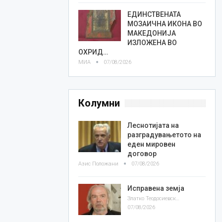
ЕДИНСТВЕНАТА
МОЗАИЧНА ИКОНА ВО
МАКЕДОНИЈА
ИЗЛОЖЕНА ВО
ОХРИД…
МИА
07/08/2026
Колумни
Леснотијата на
разградувањетото на
еден мировен
договор
Азис Положани
07/08/2026
Исправена земја
Златко Теодосиевски
07/08/2026