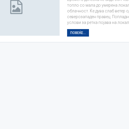
топло со мала до умерена лока
облачност. Ќе дува слаб ветер о
северозападен правец. Попладн
услови за ретка појава на лока
ПОВЕЌЕ...