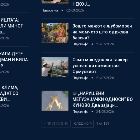
НЕКОЈ…
/2026
Панорама
02/08/2026
ИШТАТА:
ЈЛИ МИНОГ
Зошто мажот е љубоморен
а…
на момчето што одржува
базени?
/2026
Плусинфо
21/07/2026
КАЛА ДЕТЕ
ДМАН И БИЛА
Само македонски танкер
МУ…
успеал да помине низ
Ормускиот…
/2026
Плусинфо
21/07/2026
 КЛИМА,
ЛАДАТ СО
„НАРУШЕНИ
КВИ…
МЕЃУЗАЈАЧКИ ОДНОСИ“ ВО
КУНОВО Два зајаци…
/2026
Плусинфо
24/05/2026
ПРЕТХОДНО
СЛЕДНО
1 of 169