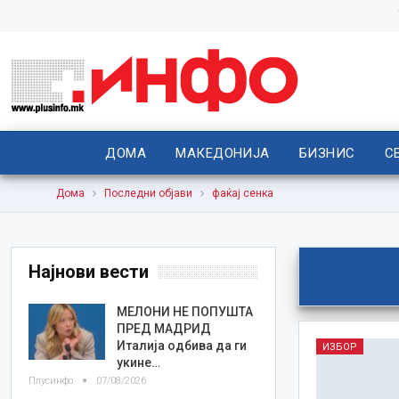
ДОМА
МАКЕДОНИЈА
БИЗНИС
С
Дома
Последни објави
фаќај сенка
Најнови вести
МЕЛОНИ НЕ ПОПУШТА
ПРЕД МАДРИД
Италија одбива да ги
ИЗБОР
укине…
Плусинфо
07/08/2026