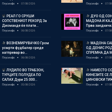
Плусинфо
07/08/2026
Плусинфо
07/08
РЕАЛ ГО СРУШИ
ДУО ОД СОН
СОПСТВЕНИОТ РЕКОРД За
МАДОНА И КА
Диоманде ќе плати…
Прва заедничк
Плусинфо
06/08/2026
Плусинфо
07/08
ВОЗНЕМИРУВАЧКО Гром
МАДОНА СА
усмрти фудбалер среде
ОД ДЕНИС РО
натпревар во…
СПРЕМНА ДА 
Плусинфо
06/08/2026
Плусинфо
07/08
ЛУДИЛО ВО ТРАБЗОН,
НАМЕСТО СО
ТУРЦИТЕ ПОЛУДЕА ПО
КИНЕЗИТЕ СЕ 
САЛАХ Дури 25.000…
ЏИНОВСКИ ТИ
Плусинфо
05/08/2026
Плусинфо
07/08