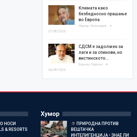
Климата како
безбедносно прашање
во Европа
Ивица Челиковиќ
07/08/2026
СДСМ е задолжен за
лаги и за спинови, но
вистинското…
Бранко Героски
06/08/2026
Хумор
ГО НОСИ
ПРИРОДНА ПРОТИВ
S & RESORTS
ВЕШТАЧКА
ИНТЕЛИГЕНЦИЈА • ЗНАЕ ЛИ