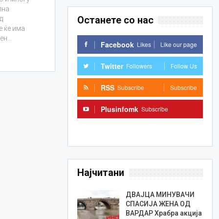
лна
Останете со нас
д
е ќе има
лен…
Facebook
Likes
Like our page
Twitter
Followers
Follow Us
RSS
Subscribe
Subscribe
Plusinfomk
Subscribe
Subscribe
Најчитани
ДВАЈЦА МИНУВАЧИ
СПАСИЈА ЖЕНА ОД
ВАРДАР Храбра акција