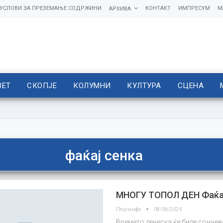
УСЛОВИ ЗА ПРЕЗЕМАЊЕ СОДРЖИНИ
КОНТАКТ
ИМПРЕСУМ
М
АРХИВА
ВЕТ
СКОПЈЕ
КОЛУМНИ
КУЛТУРА
СЦЕНА
фаќај сенка
МНОГУ ТОПОЛ ДЕН Фаќај
Плусинфо
08/06/2024
Времето денеска ќе биде сончев