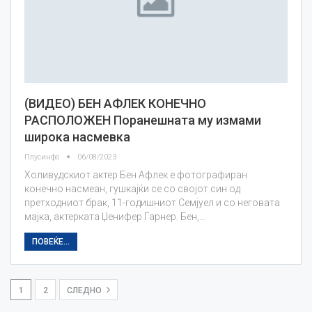
(ВИДЕО) БЕН АФЛЕК КОНЕЧНО
РАСПОЛОЖЕН Поранешната му измами
широка насмевка
Плусинфо
06/08/2023
Холивудскиот актер Бен Афлек е фотографиран
конечно насмеан, гушкајќи се со својот син од
претходниот брак, 11-годишниот Семјуел и со неговата
мајка, актерката Џенифер Гарнер. Бен,…
ПОВЕЌЕ...
1
2
СЛЕДНО