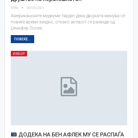
МИА
05/03/2025
Американските медиуми тврдат дека двојката минува сѐ
повеќе време заедно, откако актерот се разведе од
Џенифер Лопез.
ПОВЕЌЕ...
ИЗБОР
ДОДЕКА НА БЕН АФЛЕК МУ СЕ РАСПАЃА