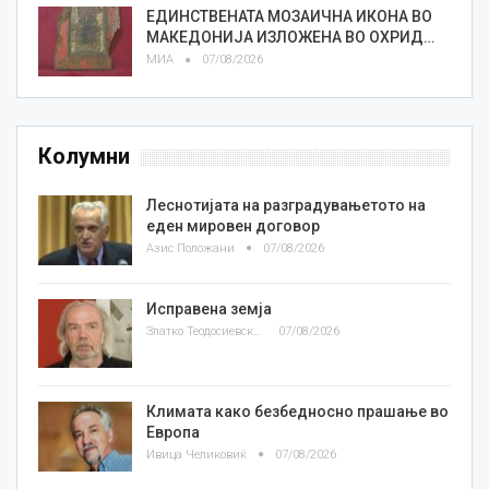
ЕДИНСТВЕНАТА МОЗАИЧНА ИКОНА ВО
МАКЕДОНИЈА ИЗЛОЖЕНА ВО ОХРИД…
МИА
07/08/2026
Колумни
Леснотијата на разградувањетото на
еден мировен договор
Азис Положани
07/08/2026
Исправена земја
Златко Теодосиевски
07/08/2026
Климата како безбедносно прашање во
Европа
Ивица Челиковиќ
07/08/2026