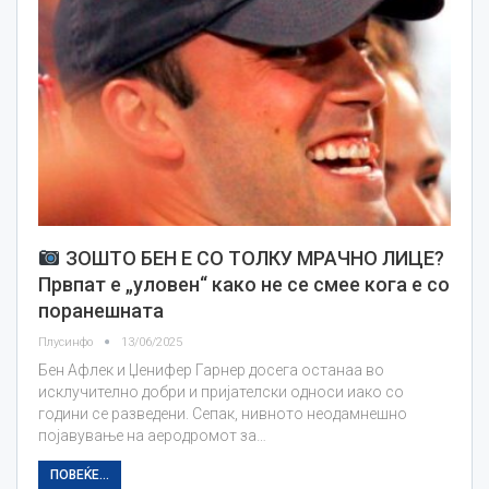
ЗОШТО БЕН Е СО ТОЛКУ МРАЧНО ЛИЦЕ?
Првпат е „уловен“ како не се смее кога е со
поранешната
Плусинфо
13/06/2025
Бен Афлек и Џенифер Гарнер досега останаа во
исклучително добри и пријателски односи иако со
години се разведени. Сепак, нивното неодамнешно
појавување на аеродромот за…
ПОВЕЌЕ...