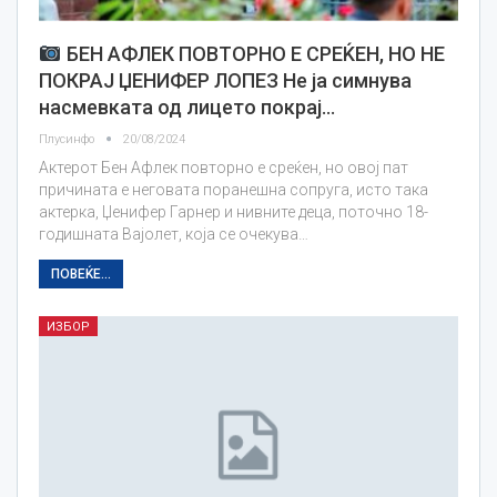
БЕН АФЛЕК ПОВТОРНО Е СРЕЌЕН, НО НЕ
ПОКРАЈ ЏЕНИФЕР ЛОПЕЗ Не ја симнува
насмевката од лицето покрај…
Плусинфо
20/08/2024
Актерот Бен Афлек повторно е среќен, но овој пат
причината е неговата поранешна сопруга, исто така
актерка, Џенифер Гарнер и нивните деца, поточно 18-
годишната Вајолет, која се очекува…
ПОВЕЌЕ...
ИЗБОР