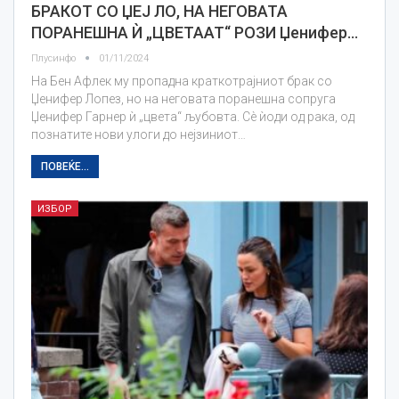
БРАКОТ СО ЏЕЈ ЛО, НА НЕГОВАТА
ПОРАНЕШНА Ѝ „ЦВЕТААТ“ РОЗИ Џенифер…
Плусинфо
01/11/2024
На Бен Афлек му пропадна краткотрајниот брак со
Џенифер Лопез, но на неговата поранешна сопруга
Џенифер Гарнер ѝ „цвета“ љубовта. Сè ѝоди од рака, од
познатите нови улоги до нејзиниот…
ПОВЕЌЕ...
ИЗБОР