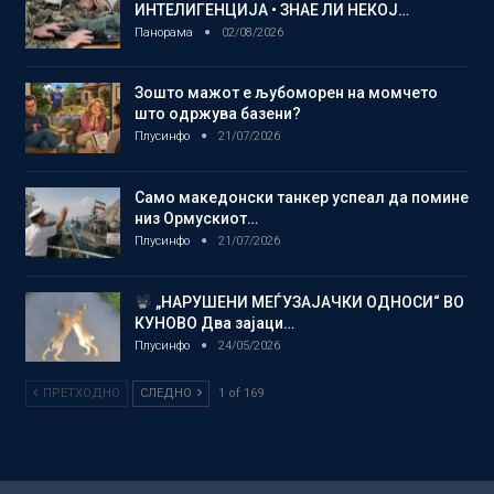
ИНТЕЛИГЕНЦИЈА • ЗНАЕ ЛИ НЕКОЈ…
Панорама
02/08/2026
Зошто мажот е љубоморен на момчето
што одржува базени?
Плусинфо
21/07/2026
Само македонски танкер успеал да помине
низ Ормускиот…
Плусинфо
21/07/2026
„НАРУШЕНИ МЕЃУЗАЈАЧКИ ОДНОСИ“ ВО
КУНОВО Два зајаци…
Плусинфо
24/05/2026
ПРЕТХОДНО
СЛЕДНО
1 of 169