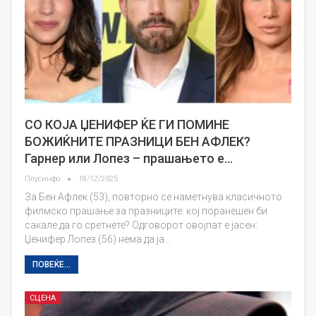
СО КОЈА ЏЕНИФЕР ЌЕ ГИ ПОМИНЕ
БОЖИЌНИТЕ ПРАЗНИЦИ БЕН АФЛЕК?
Гарнер или Лопез – прашањето е…
Плусинфо
18/12/2025
За Бен Афлек (53), повторно се наметнува класичното
филмско прашање за празниците: кој поранешен би
сакале да го сретнете? Одговорот овојпат е јасен:
Џенифер Лопез (56) нема да ја…
ПОВЕЌЕ...
СЦЕНА