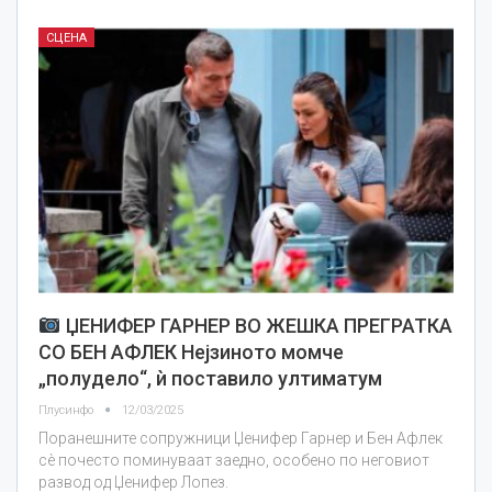
СЦЕНА
ЏЕНИФЕР ГАРНЕР ВО ЖЕШКА ПРЕГРАТКА
СО БЕН АФЛЕК Нејзиното момче
„полудело“, ѝ поставило ултиматум
Плусинфо
12/03/2025
Поранешните сопружници Џенифер Гарнер и Бен Афлек
сè почесто поминуваат заедно, особено по неговиот
развод од Џенифер Лопез.