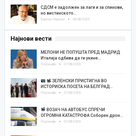
СДСМ е задолжен за лаги и за спинови,
но вистинското…
Бранко Героски
06/08/2026
Најнови вести
МЕЛОНИ НЕ ПОПУШТА ПРЕД МАДРИД
Италија одбива да ги укине…
Плусинфо
07/08/2026
ЗЕЛЕНСКИ ПРИСТИГНА ВО
ИСТОРИСКА ПОСЕТА НА БЕЛГРАД…
Плусинфо
07/08/2026
ВОЗАЧ НА АВТОБУС СПРЕЧИ
ОГРОМНА КАТАСТРОФА Соборен дрон…
Плусинфо
07/08/2026