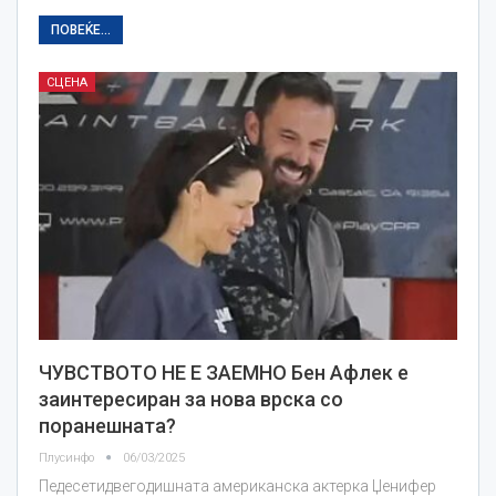
ПОВЕЌЕ...
СЦЕНА
ЧУВСТВОТО НЕ Е ЗАЕМНО Бен Афлек е
заинтересиран за нова врска со
поранешната?
Плусинфо
06/03/2025
Педесетидвегодишната американска актерка Џенифер