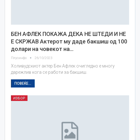
БЕН АФЛЕК ПОКАЖА ДЕКА НЕ ШТЕДИ И НЕ
Е СКРЖАВ Актерот му даде бакшиш од 100
долари на човекот на…
Плусинфо
26/10/2023
Холивудскиот актер Бен Афлек очигледно е многу
дарежлив кога се работи за бакшиш.
ПОВЕЌЕ...
ИЗБОР