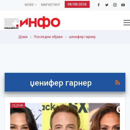
08/08/2026
MORE
МАРКЕТИНГ
Дома
Последни објави
џенифер гарнер
џенифер гарнер
СЦЕНА