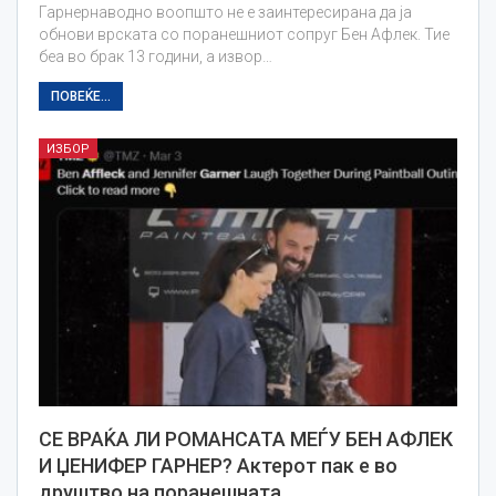
Гарнернаводно воопшто не е заинтересирана да ја
обнови врската со поранешниот сопруг Бен Афлек. Тие
беа во брак 13 години, а извор…
ПОВЕЌЕ...
ИЗБОР
СЕ ВРАЌА ЛИ РОМАНСАТА МЕЃУ БЕН АФЛЕК
И ЏЕНИФЕР ГАРНЕР? Актерот пак е во
друштво на поранешната…