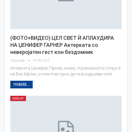
(ФОТО+ВИДЕО) ЦЕЛ СВЕТ Ѝ АПЛАУДИРА
НА ЏЕНИФЕР ГАРНЕР Актерката со
неверојатен гест кон бездомник
Плусинфо
19/09/2023
Актерката Џенифер Гарнер, инаку, поранешната сопруга
на Бен Афлек, успеа повторно да ги воодушеви сите.
ПОВЕЌЕ...
ИЗБОР