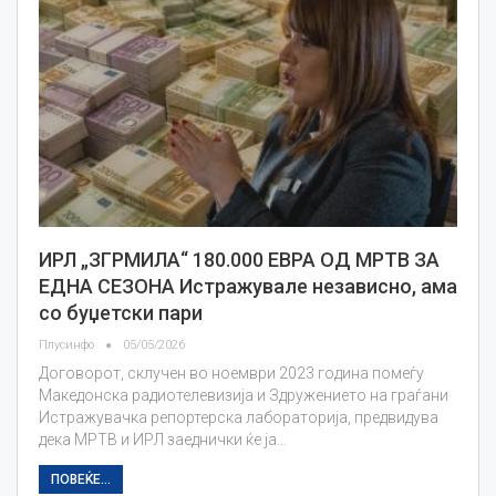
ИРЛ „ЗГРМИЛА“ 180.000 ЕВРА ОД МРТВ ЗА
ЕДНА СЕЗОНА Истражувале независно, ама
со буџетски пари
Плусинфо
05/05/2026
Договорот, склучен во ноември 2023 година помеѓу
Македонска радиотелевизија и Здружението на граѓани
Истражувачка репортерска лабораторија, предвидува
дека МРТВ и ИРЛ заеднички ќе ја…
ПОВЕЌЕ...