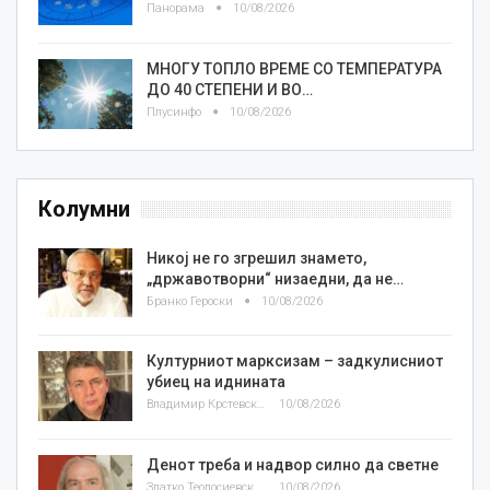
Панорама
10/08/2026
МНОГУ ТОПЛО ВРЕМЕ СО ТЕМПЕРАТУРА
ДО 40 СТЕПЕНИ И ВО…
Плусинфо
10/08/2026
Колумни
Никој не го згрешил знамето,
„државотворни“ низаедни, да не…
Бранко Героски
10/08/2026
Културниот марксизам – задкулисниот
убиец на иднината
Владимир Крстевски
10/08/2026
Денот треба и надвор силно да светне
Златко Теодосиевски
10/08/2026