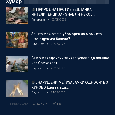
Хумор
ПРИРОДНА ПРОТИВ ВЕШТАЧКА
ИНТЕЛИГЕНЦИЈА • ЗНАЕ ЛИ НЕКОЈ…
Панорама
02/08/2026
Зошто мажот е љубоморен на момчето
што одржува базени?
Плусинфо
21/07/2026
Само македонски танкер успеал да помине
низ Ормускиот…
Плусинфо
21/07/2026
„НАРУШЕНИ МЕЃУЗАЈАЧКИ ОДНОСИ“ ВО
КУНОВО Два зајаци…
Плусинфо
24/05/2026
ПРЕТХОДНО
СЛЕДНО
1 of 169