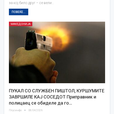
за кој било друг – се вели…
ПОВЕЌЕ...
МАКЕДОНИЈА
ПУКАЛ СО СЛУЖБЕН ПИШТОЛ, КУРШУМИТЕ
ЗАВРШИЛЕ КАЈ СОСЕДОТ Приправник и
полицаец се обиделе да го…
Плусинфо
08/04/2026