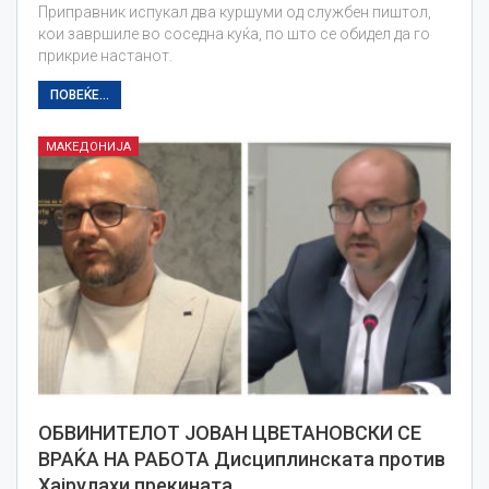
Приправник испукал два куршуми од службен пиштол,
кои завршиле во соседна куќа, по што се обидел да го
прикрие настанот.
ПОВЕЌЕ...
МАКЕДОНИЈА
ОБВИНИТЕЛОТ ЈОВАН ЦВЕТАНОВСКИ СЕ
ВРАЌА НА РАБОТА Дисциплинската против
Хајрулахи прекината