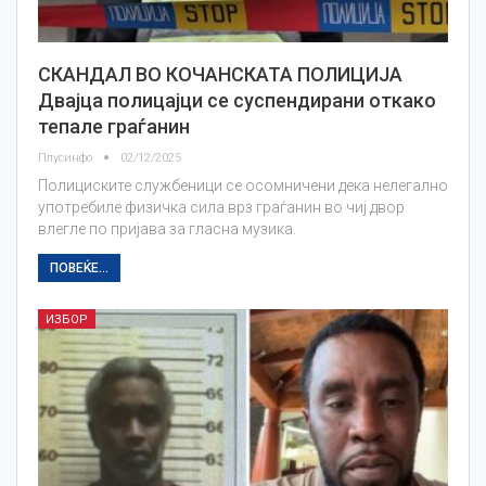
СКАНДАЛ ВО КОЧАНСКАТА ПОЛИЦИЈА
Двајца полицајци се суспендирани откако
тепале граѓанин
Плусинфо
02/12/2025
Полициските службеници се осомничени дека нелегално
употребиле физичка сила врз граѓанин во чиј двор
влегле по пријава за гласна музика.
ПОВЕЌЕ...
ИЗБОР