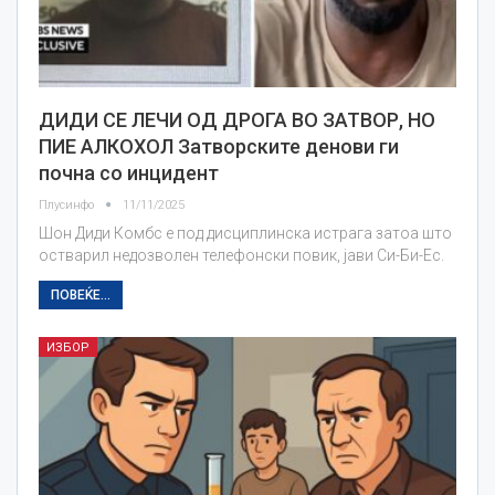
ДИДИ СЕ ЛЕЧИ ОД ДРОГА ВО ЗАТВОР, НО
ПИЕ АЛКОХОЛ Затворските денови ги
почна со инцидент
Плусинфо
11/11/2025
Шон Диди Комбс е под дисциплинска истрага затоа што
остварил недозволен телефонски повик, јави Си-Би-Ес.
ПОВЕЌЕ...
ИЗБОР