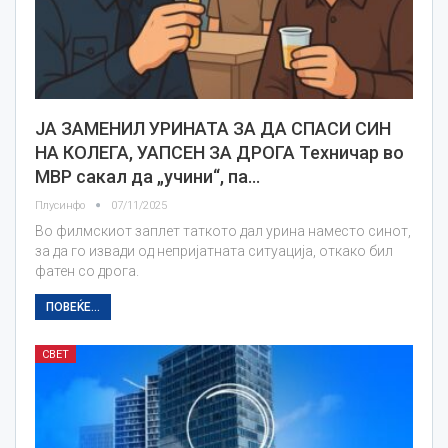
ЈА ЗАМЕНИЛ УРИНАТА ЗА ДА СПАСИ СИН
НА КОЛЕГА, УАПСЕН ЗА ДРОГА Техничар во
МВР сакал да „учини“, па…
Плусинфо
07/11/2025
Во филмскиот заплет таткото дал урина наместо синот,
за да го извади од непријатната ситуација, откако бил
фатен со дрога.
ПОВЕЌЕ...
СВЕТ