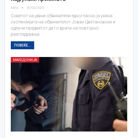
МИА
30/03/2026
Советот на јавни обвинители едногласно ја укина
суспензијата на обвинителот Јован Цветановски и
одлучи предметот да го врати на повторно
разгледување.
ПОВЕЌЕ...
МАКЕДОНИЈА