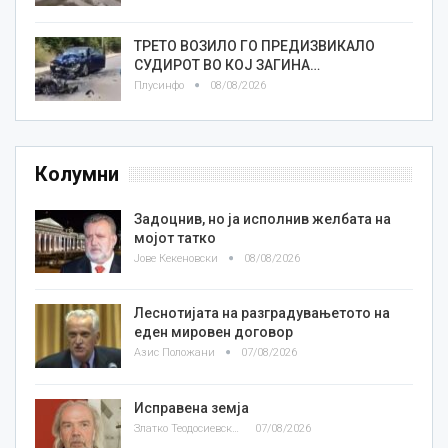
ТРЕТО ВОЗИЛО ГО ПРЕДИЗВИКАЛО
СУДИРОТ ВО КОЈ ЗАГИНА…
Плусинфо
08/08/2026
Колумни
Задоцнив, но ја исполнив желбата на
мојот татко
Јове Кекеновски
08/08/2026
Леснотијата на разградувањетото на
еден мировен договор
Азис Положани
07/08/2026
Исправена земја
Златко Теодосиевски
07/08/2026