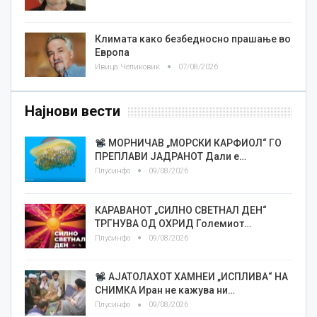
Климата како безбедносно прашање во
Европа
Ивица Челиковиќ
07/08/2026
Најнови вести
МОРНИЧАВ „МОРСКИ КАРФИОЛ“ ГО
ПРЕПЛАВИ ЈАДРАНОТ Дали е…
Плусинфо
09/08/2026
КАРАВАНОТ „СИЛНО СВЕТНАЛ ДЕН“
ТРГНУВА ОД ОХРИД Големиот…
Плусинфо
09/08/2026
АЈАТОЛАХОТ ХАМНЕИ „ИСПЛИВА“ НА
СНИМКА Иран не кажува ни…
Плусинфо
09/08/2026