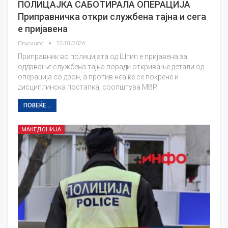
ПОЛИЦАЈКА САБОТИРАЛА ОПЕРАЦИЈА
Приправничка откри службена тајна и сега
е пријавена
Плусинфо
22/01/2026
Приправник во полицијата од Штип е пријавена за
оддавање службена тајна поради откривање детали од
операција со дрон, а против неа ќе се покрене и
дисциплинска постапка, соопштува МВР.
ПОВЕЌЕ...
МАКЕДОНИЈА