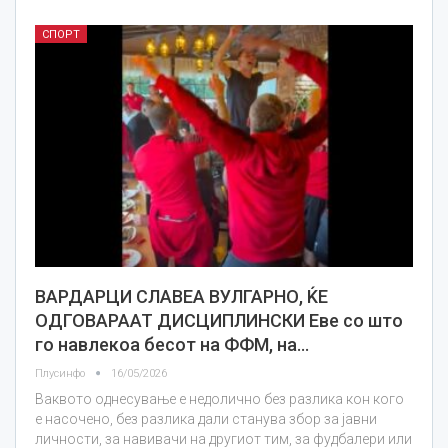
СПОРТ
ВАРДАРЦИ СЛАВЕА ВУЛГАРНО, ЌЕ
ОДГОВАРААТ ДИСЦИПЛИНСКИ Еве со што
го навлекоа бесот на ФФМ, на…
Плусинфо
16/05/2026
Ваквото однесување е недолично без разлика кон кого
е насочено, без разлика дали станува збор за јавни
личности, за навивачи на другиот тим, за фудбалери или