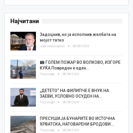
Најчитани
Задоцнив, но ја исполнив желбата на
мојот татко
Јове Кекеновски
08/08/2026
ГОЛЕМ ПОЖАР ВО ВОЛКОВО, ИЗГОРЕ
КУЌА Повреден е еден…
Плусинфо
08/08/2026
„ДЕТЕТО“ НА ФИЛИПЧЕ Е ВНУК НА
ЗАЕВИ, УСЛОВНО ОСУДЕН НА…
Плусинфо
08/08/2026
ПРЕСУШИЈА БУНАРИТЕ ВО ИСТОЧНА
ХРВАТСКА, НАТОВАРЕНИ БРОДОВИ…
Плусинфо
08/08/2026