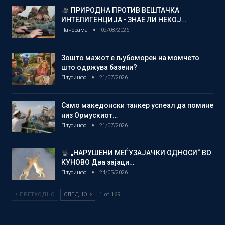
ПРИРОДНА ПРОТИВ ВЕШТАЧКА
ИНТЕЛИГЕНЦИЈА • ЗНАЕ ЛИ НЕКОЈ…
Панорама
02/08/2026
Зошто мажот е љубоморен на момчето
што одржува базени?
Плусинфо
21/07/2026
Само македонски танкер успеал да помине
низ Ормускиот…
Плусинфо
21/07/2026
„НАРУШЕНИ МЕЃУЗАЈАЧКИ ОДНОСИ“ ВО
КУНОВО Два зајаци…
Плусинфо
24/05/2026
ПРЕТХОДНО
СЛЕДНО
1 of 169