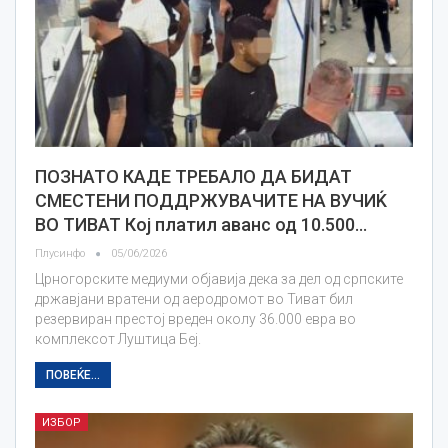
ПОЗНАТО КАДЕ ТРЕБАЛО ДА БИДАТ
СМЕСТЕНИ ПОДДРЖУВАЧИТЕ НА ВУЧИЌ
ВО ТИВАТ Кој платил аванс од 10.500…
Плусинфо
05/06/2026
Црногорските медиуми објавија дека за дел од српските
државјани вратени од аеродромот во Тиват бил
резервиран престој вреден околу 36.000 евра во
комплексот Луштица Беј.
ПОВЕЌЕ...
ИЗБОР