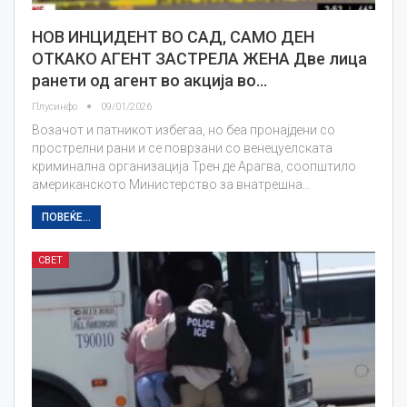
НОВ ИНЦИДЕНТ ВО САД, САМО ДЕН
ОТКАКО АГЕНТ ЗАСТРЕЛА ЖЕНА Две лица
ранети од агент во акција во…
Плусинфо
09/01/2026
Возачот и патникот избегаа, но беа пронајдени со
прострелни рани и се поврзани со венецуелската
криминална организација Трен де Арагва, соопштило
американското Министерство за внатрешна…
ПОВЕЌЕ...
СВЕТ