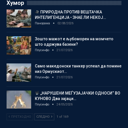
Хумор
ПРИРОДНА ПРОТИВ ВЕШТАЧКА
ИНТЕЛИГЕНЦИЈА • ЗНАЕ ЛИ НЕКОЈ…
Панорама
02/08/2026
Зошто мажот е љубоморен на момчето
што одржува базени?
Плусинфо
21/07/2026
Само македонски танкер успеал да помине
низ Ормускиот…
Плусинфо
21/07/2026
„НАРУШЕНИ МЕЃУЗАЈАЧКИ ОДНОСИ“ ВО
КУНОВО Два зајаци…
Плусинфо
24/05/2026
ПРЕТХОДНО
СЛЕДНО
1 of 169