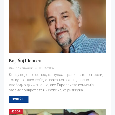
Бај, бај Шенген
Ивица Челиковиќ
05/06/2026
Колку подолго се продолжуваат граничните контроли,
толку потешко ќе биде враќањето кон целосно
слободно движење. Но, ако Европската комисија
заземе поцврст став и каже не, ќе ризикува…
ПОВЕЌЕ...
ИЗБОР