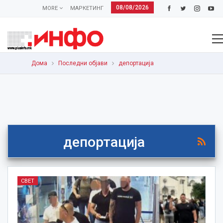
08/08/2026
MORE
МАРКЕТИНГ
Дома
Последни објави
депортација
депортација
СВЕТ