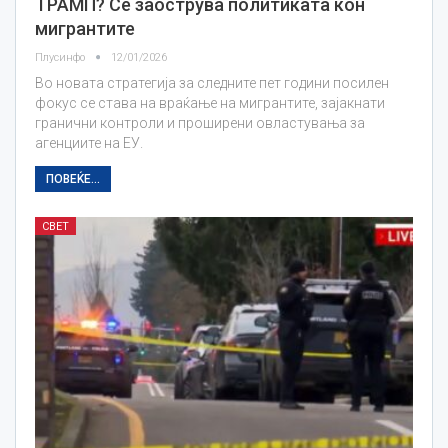
ТРАМП? Се заострува политиката кон
мигрантите
Плусинфо
12/01/2026
Во новата стратегија за следните пет години посилен
фокус се става на враќање на мигрантите, зајакнати
гранични контроли и проширени овластувања за
агенциите на ЕУ.
ПОВЕЌЕ...
СВЕТ