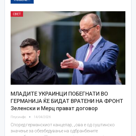
СВЕТ
МЛАДИТЕ УКРАИНЦИ ПОБЕГНАТИ ВО
ГЕРМАНИЈА ЌЕ БИДАТ ВРАТЕНИ НА ФРОНТ
Зеленски и Мерц прават договор
Плусинфо
14/04/2026
Според германскиот канцелар, „ова е од суштинско
значење за обезбедување на одбранбените