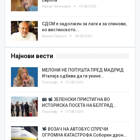
Европа
Ивица Челиковиќ
07/08/2026
СДСМ е задолжен за лаги и за спинови,
но вистинското…
Бранко Героски
06/08/2026
Најнови вести
МЕЛОНИ НЕ ПОПУШТА ПРЕД МАДРИД
Италија одбива да ги укине…
Плусинфо
07/08/2026
ЗЕЛЕНСКИ ПРИСТИГНА ВО
ИСТОРИСКА ПОСЕТА НА БЕЛГРАД…
Плусинфо
07/08/2026
ВОЗАЧ НА АВТОБУС СПРЕЧИ
ОГРОМНА КАТАСТРОФА Соборен дрон…