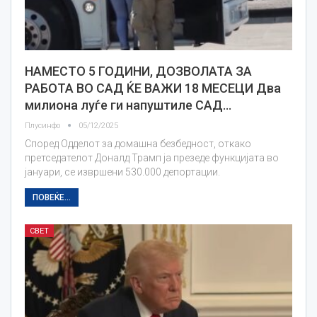
НАМЕСТО 5 ГОДИНИ, ДОЗВОЛАТА ЗА
РАБОТА ВО САД ЌЕ ВАЖИ 18 МЕСЕЦИ Два
милиона луѓе ги напуштиле САД…
Плусинфо
05/12/2025
Според Одделот за домашна безбедност, откако
претседателот Доналд Трамп ја презеде функцијата во
јануари, се извршени 530.000 депортации.
ПОВЕЌЕ...
СВЕТ