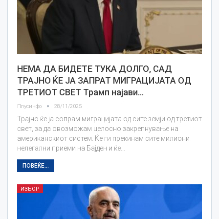
НЕМА ДА БИДЕТЕ ТУКА ДОЛГО, САД
ТРАЈНО ЌЕ ЈА ЗАПРАТ МИГРАЦИЈАТА ОД
ТРЕТИОТ СВЕТ Трамп најави…
Плусинфо
28/11/2025
Трајно ќе ја сопрам миграцијата од сите земји од третиот
свет, за да овозможам целосно закрепнување на
американскиот систем. Ќе ги прекинам сите милиони
нелегални приеми на Бајден и ќе…
ПОВЕЌЕ...
ИЗБОР