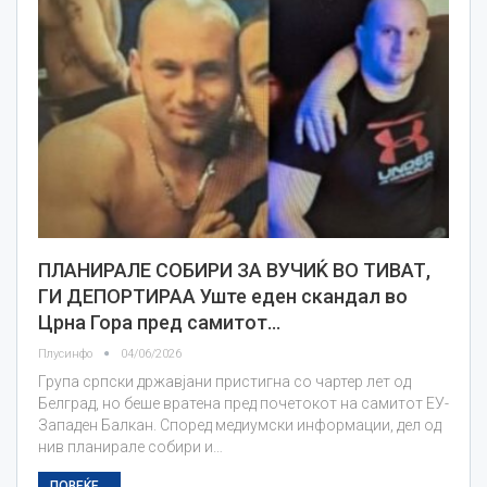
ПЛАНИРАЛЕ СОБИРИ ЗА ВУЧИЌ ВО ТИВАТ,
ГИ ДЕПОРТИРАА Уште еден скандал во
Црна Гора пред самитот…
Плусинфо
04/06/2026
Група српски државјани пристигна со чартер лет од
Белград, но беше вратена пред почетокот на самитот ЕУ-
Западен Балкан. Според медиумски информации, дел од
нив планирале собири и…
ПОВЕЌЕ...