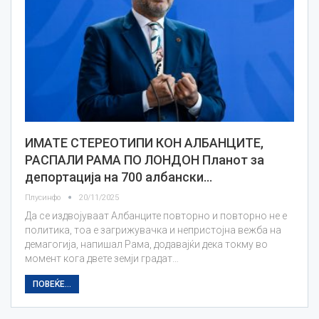
ИМАТЕ СТЕРЕОТИПИ КОН АЛБАНЦИТЕ,
РАСПАЛИ РАМА ПО ЛОНДОН Планот за
депортација на 700 албански…
Плусинфо
20/11/2025
Да се издвојуваат Албанците повторно и повторно не е
политика, тоа е загрижувачка и непристојна вежба на
демагогија, напишал Рама, додавајќи дека токму во
момент кога двете земји градат…
ПОВЕЌЕ...