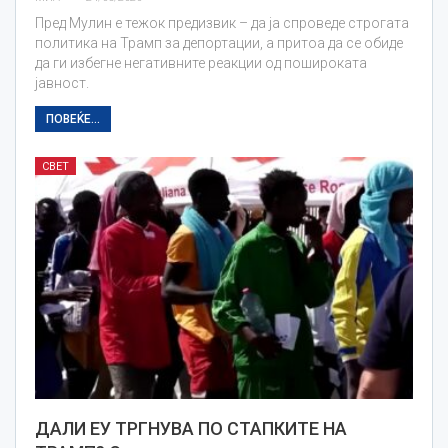
Пред Мулин е тежок предизвик – да ја спроведе строгата
политика на Трамп за депортации, а притоа да се обиде
да ги избегне негативните реакции од пошироката
јавност.
ПОВЕЌЕ...
СВЕТ
ДАЛИ ЕУ ТРГНУВА ПО СТАПКИТЕ НА